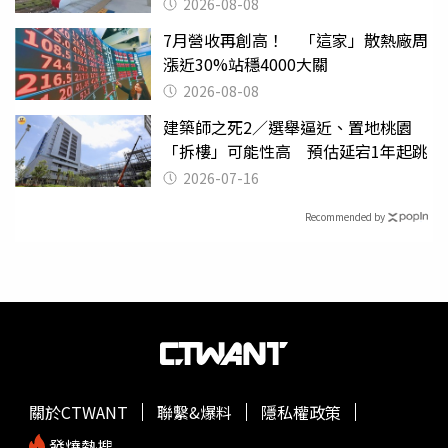
2026-08-08
7月營收再創高！ 「這家」散熱廠周
漲近30%站穩4000大關
2026-08-08
建築師之死2／選舉逼近、置地桃園
「拆樓」可能性高 預估延宕1年起跳
2026-07-16
Recommended by
關於CTWANT
聯繫&爆料
隱私權政策
發燒熱搜