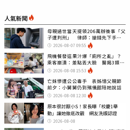
人氣新聞
母親過世當天提領206萬辦後事「父
子遭判刑」 律師：搶錢先下手是
罪
2026-08-07 09:55
飛機餐發這果汁爆「廁所之亂」？
乘客崩潰：差點丟大臉 醫揭3類人
別亂喝
2026-08-08 15:53
亡妹慘遭公公毒手 表姊憶父親節
前夕：小舅舅仍到殯儀館陪她說話
2026-08-08 12:30
原本很討厭小S！家長曝「校慶1舉
動」讓她徹底改觀 網友洗版認證
2026-08-08