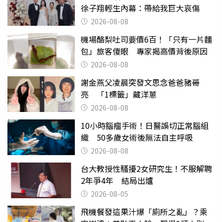
徐子翔輕生內幕：帶給我巨大哀傷
2026-08-08
機場酪梨吐司要價6百！「只有一片麵
包」旅客傻眼 專家揭高價背後原因
2026-08-08
謝金燕父凌晨突發文思念爸爸豬哥
亮 「1標籤」藏洋蔥
2026-08-08
10小時腦瘤手術！日醫誤切正常腦組
織 50多歲女術後無法自主呼吸
2026-08-08
台大教授性騷擾2女研究生！不服解聘
2年爭4年 結局出爐
2026-08-05
飛機餐發這果汁爆「廁所之亂」？乘