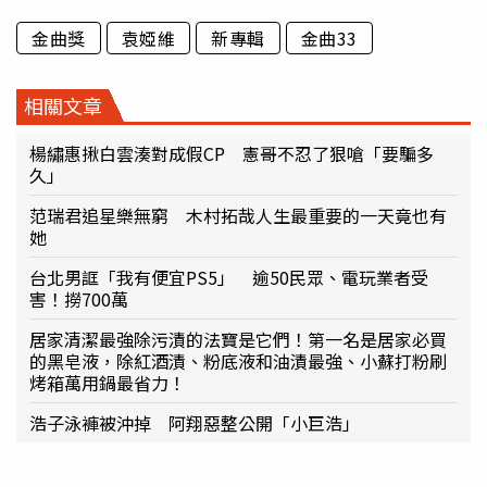
金曲獎
袁婭維
新專輯
金曲33
相關文章
楊繡惠揪白雲湊對成假CP 憲哥不忍了狠嗆「要騙多
久」
范瑞君追星樂無窮 木村拓哉人生最重要的一天竟也有
她
台北男誆「我有便宜PS5」 逾50民眾、電玩業者受
害！撈700萬
居家清潔最強除污漬的法寶是它們！第一名是居家必買
的黑皂液，除紅酒漬、粉底液和油漬最強、小蘇打粉刷
烤箱萬用鍋最省力！
浩子泳褲被沖掉 阿翔惡整公開「小巨浩」