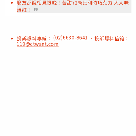
脆友都說相見恨晚！苦甜72%比利時巧克力 大人味
爆紅！
PR
(02)6630-8641
投訴爆料專線：
、投訴爆料信箱：
119@ctwant.com