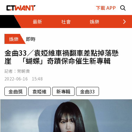
跳至主要內容區塊
下載 APP
最新
社會
娛樂
財經
娛樂
即時
金曲33／袁婭維車禍翻車差點掉落懸
崖 「蝴蝶」奇蹟保命催生新專輯
記者：
常朝貴
2022-06-16 15:48
金曲獎
袁婭維
新專輯
金曲33