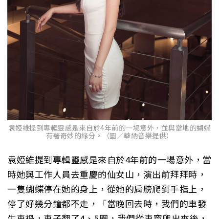
袁婭維提到專輯靈感是來自於4年前的一場意外，並與當地的蝴蝶
有著奇妙的緣分。（圖／華納音樂提供）
袁婭維提到專輯靈感是來自於4年前的一場意外，當
時她與工作人員去重慶的仙女山，演出前拜拜時，
一隻蝴蝶停在她的身上，從她的肩膀爬到手指上，
停了好幾分鐘都不走，「當晚回去時，我們的車發
生車禍，車子翻了4、5圈，我們從車窗爬出來後，