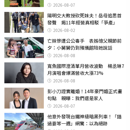
2026-08-07
陽明交大教授砍死妹夫！岳母追思首
發聲 揭11年經營真相駁「爭產」
2026-08-02
亡妹慘遭公公毒手 表姊憶父親節前
夕：小舅舅仍到殯儀館陪她說話
2026-08-08
寬魚國際澄清單月營收波動 楊丞琳7
月演唱會爆滿營收大漲73%
2026-08-08
彭小刀證實離婚！14年豪門婚正式畫
句點 親曝：我們還是家人
2026-08-07
他意外發現台鐵神級暗黑列車！「錯
過要等一週」網驚：以為絕跡