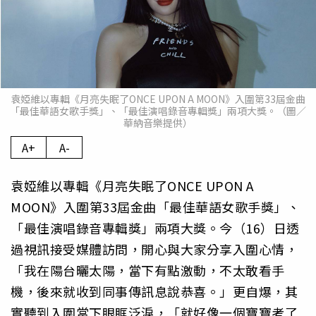
袁婭維以專輯《月亮失眠了ONCE UPON A MOON》入圍第33屆金曲
「最佳華語女歌手獎」、「最佳演唱錄音專輯獎」兩項大獎。（圖／
華納音樂提供）
A+
A-
袁婭維以專輯《月亮失眠了ONCE UPON A
MOON》入圍第33屆金曲「最佳華語女歌手獎」、
「最佳演唱錄音專輯獎」兩項大獎。今（16）日透
過視訊接受媒體訪問，開心與大家分享入圍心情，
「我在陽台曬太陽，當下有點激動，不太敢看手
機，後來就收到同事傳訊息說恭喜。」更自爆，其
實聽到入圍當下眼眶泛淚，「就好像一個寶寶考了