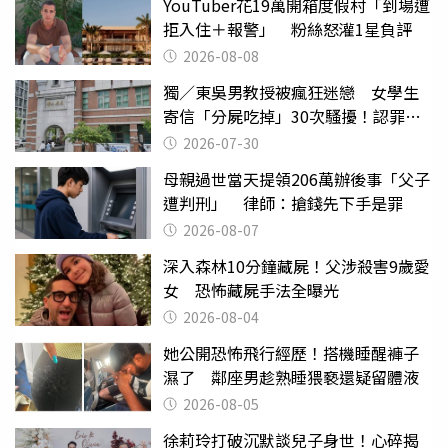
YouTuber花19萬開箱度假村「到場遭
拒入住＋報警」 粉絲怒灌1星負評
2026-08-08
獨／東吳男教授被瘋狂迷戀 女學生
寄信「分屍吃掉」30次騷擾！認罪免
關
2026-07-30
母親過世當天提領206萬辦後事「父子
遭判刑」 律師：搶錢先下手是罪
2026-08-07
深入森林10分鐘藏屍！父涉殺害9歲愛
女 恐怖藏屍手法全曝光
2026-08-04
她公開恐怖飛行經歷！搭機睡醒褲子
濕了 鄰座男趁熟睡猥褻還疑留體液
2026-08-05
徐莉玲打破沉默談兒子身世！心碎揭