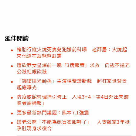
延伸閱讀
輪胎行縱火燒死妻兒犯嫌前科曝 老鄰居：火燒起
來他還在跟爸爸對罵
遭砍脖女星爆前一晚「3度報案」求救 仍逃不過老
公殺紅眼砍殺
「錢復陽光帥孫」主演楊紫瓊新戲 超狂家世背景
起底曝光
防疫旅館管理指引修正 入境3+4「第4日外出未歸
業者需通報」
更多最新熱門議題：熊本7.1強震
嫌老公窮「不能為她買衣服鞋子」 人妻離家3年挺
孕肚現身求復合