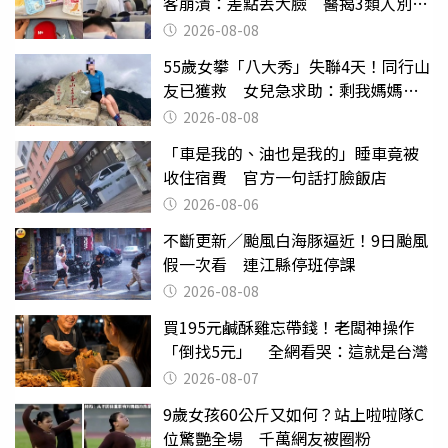
客崩潰：差點丟大臉 醫揭3類人別亂
喝
2026-08-08
55歲女攀「八大秀」失聯4天！同行山
友已獲救 女兒急求助：剩我媽媽還
沒找到
2026-08-08
「車是我的、油也是我的」睡車竟被
收住宿費 官方一句話打臉飯店
2026-08-06
不斷更新／颱風白海豚逼近！9日颱風
假一次看 連江縣停班停課
2026-08-08
買195元鹹酥雞忘帶錢！老闆神操作
「倒找5元」 全網看哭：這就是台灣
2026-08-07
9歲女孩60公斤又如何？站上啦啦隊C
位驚艷全場 千萬網友被圈粉