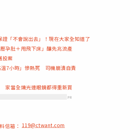
保證「不會說出去」！現在大家全知道了
蓋壓孕肚＋甩飛下床」釀先兆流產
邁投案
高溫7小時」慘熱死 司機崩潰自責
愛 家當全燒光連眼鏡都得重新買
PR
119@ctwant.com
爆料信箱：