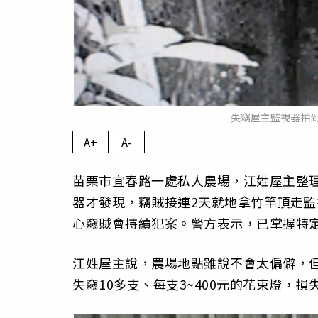
失竊屋主監視器拍
A+
A-
苗栗市宜春路一處私人農場，江姓屋主整理
器才發現，竊賊接連2天就地拿竹竿頂走
心竊賊會持續犯案。警方表示，已掌握特
江姓屋主說，農場地點雖說不會太偏僻，
失竊10多支、每支3~400元的花束燈，