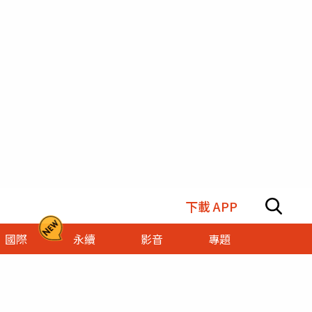
下載 APP
國際
永續
影音
專題