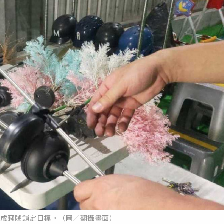
來成竊賊鎖定目標。（圖／翻攝畫面）