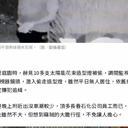
到平頭男接連來犯案。（圖／翻攝畫面）
庭園時，赫見10多支太陽能花束造型燈被偷，調閱監
監視器鏡頭，潛入偷走造型燈，雖然平日無人居住，依舊
定嫌犯追緝。
但晚上附近出沒車潮較少，頂多長春石化公司員工而已
損失雖然不大，但想到竊賊的大膽行徑，不免讓人擔心。