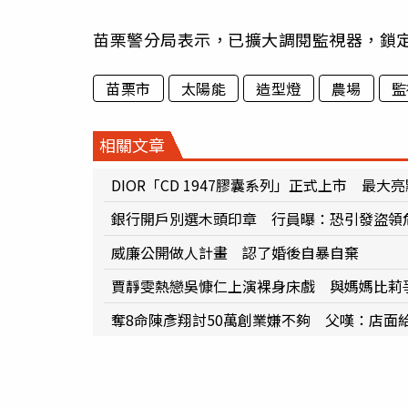
苗栗警分局表示，已擴大調閱監視器，鎖
苗栗市
太陽能
造型燈
農場
監
相關文章
DIOR「CD 1947膠囊系列」正式上市 最
銀行開戶別選木頭印章 行員曝：恐引發盜領
威廉公開做人計畫 認了婚後自暴自棄
賈靜雯熱戀吳慷仁上演裸身床戲 與媽媽比莉
奪8命陳彥翔討50萬創業嫌不夠 父嘆：店面