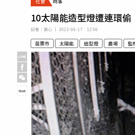
社會
時事
人物
汽車
10太陽能造型燈遭連環偷
專欄
房產新勢力
記者：
張心
2022-06-17 12:56
苗栗市
太陽能
造型燈
農場
監
Next