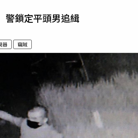
寵物
 警鎖定平頭男追緝
運勢
運動
梅酒
視器
竊賊