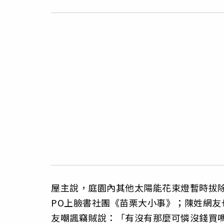
屋主說，庭園內其他太陽能花束燈暫時拔
PO上臉書社團《苗栗大小事》；陳姓網
友嘲諷竊賊說：「有沒有那麼可憐沒錢買