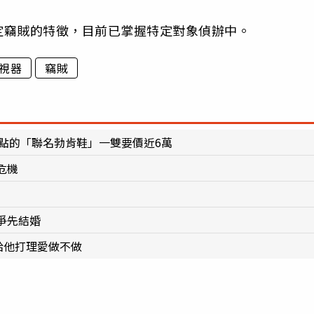
定竊賊的特徵，目前已掌握特定對象偵辦中。
視器
竊賊
大亮點的「聯名勃肯鞋」一雙要價近6萬
危機
爭先結婚
給他打理愛做不做