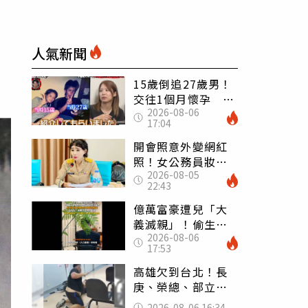
人氣新聞
15歲倒追27歲男！
交往1個月懷孕 36
2026-08-06
歲當阿嬤故事曝光
17:04
開會照意外變網紅
照！女公務員妝容
2026-08-05
掀2千則留言 本人
22:43
怒嗆：化妝有錯嗎
億萬富豪遭兒「大
義滅親」！偷生子
2026-08-06
怕曝光 竟盜鄰居
17:53
身份辦假證落戶
高雄欠到台北！長
庚、榮總、部立醫
院都受害 「醫療
2026-08-06 16:34