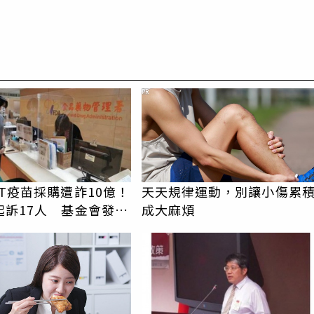
PR
T疫苗採購遭詐10億！
天天規律運動，別讓小傷累
起訴17人 基金會發聲
成大麻煩