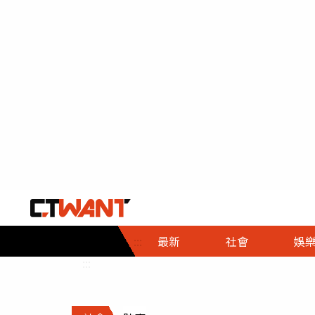
社會首頁
娛樂首頁
財經首頁
政
:::
最新
社會
娛
時事
即時
熱線
:::
直擊
大條
人物
調查
專題
３Ｃ