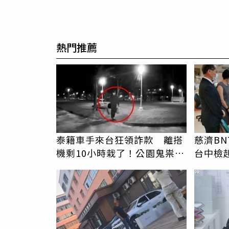
熱門推薦
泰籍車手來台狂領詐款 離搭
慈濟BN
機剩10小時栽了！公園鬼祟整
台中檢
理背包露餡遭收押
回應了
PR