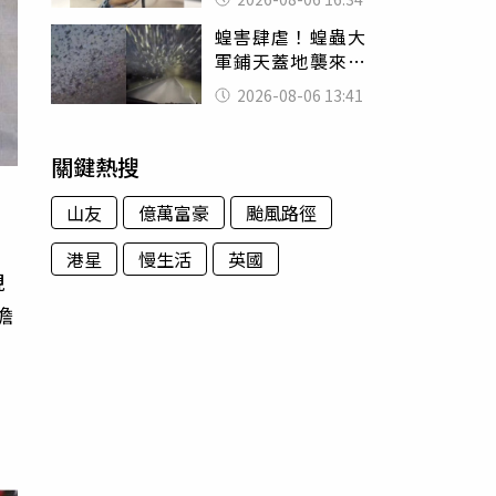
暴力男」離譜紀錄
蝗害肆虐！蝗蟲大
曝光
軍鋪天蓋地襲來宛
如末日 網驚：聖
2026-08-06 13:41
經十災
關鍵熱搜
山友
億萬富豪
颱風路徑
港星
慢生活
英國
視
擔
，