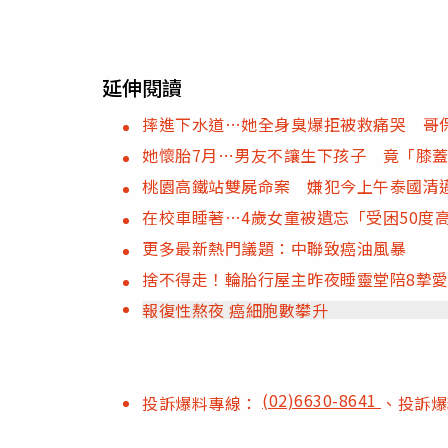
延伸閱讀
摔進下水道…她全身臭爆拒被救痛哭 哥
她懷胎7月…男友不讓生下孩子 竟「膝
桃園高鐵站雙屍命案 嫌犯今上午泰國清
在校車睡著…4歲女童被遺忘「受困50度
更多最新熱門議題：中聯致癌油風暴
捨不得走！輪胎行屋主昨夜睡靈堂陪8摯
報復性熬夜 癌細胞數攀升
(02)6630-8641
投訴爆料專線：
、投訴