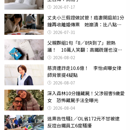
2026-07-17
丈夫小三假證做試管！癌妻開庭前1分
鐘再收離婚傳票 她崩潰：比八點檔
還扯
2026-07-31
父親群組1句「8／8快到了」掀熱
議！ 10萬人笑翻：高鐵疏運也沒列
父親節
2026-08-02
慈濟遭詐走10.6億！ 李怡貞曝女律
師背景提4疑點
2026-08-07
深入森林10分鐘藏屍！父涉殺害9歲愛
女 恐怖藏屍手法全曝光
2026-08-04
逃票告性騷1／OL省172元不甘被逮
反控台鐵員工6度騷擾