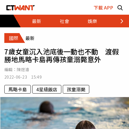
跳至主要內容區塊
下載 APP
最新
社會
娛樂
財經
國際
最新
7歲女童沉入池底後一動也不動 渡假
勝地馬略卡島再傳孩童溺斃意外
編輯：
陳煜濬
2022-06-23 15:49
馬略卡島
4星級飯店
孩童溺斃