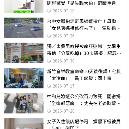
閒聊驚覺「是失聯大伯」奇蹟重逢
2026-07-18
台中女遛狗走斑馬線遭撞亡！母慟
「女兒隨媽祖修行去了」 駕駛過失
致死判9月
2026-07-26
獨／東吳男教授被瘋狂迷戀 女學生
寄信「分屍吃掉」30次騷擾！認罪免
關
2026-07-30
新竹音樂教室命案10天後復課！他批
「太冷血」 員工怒駁：閉上嘴
2026-07-17
中和兒媳遭公公砍百刀致死 閨密揭
「全家都惡魔」：丈夫在老婆時懷孕
摔東西
2026-07-28
女子入住飯店遇停電 摸黑下樓被員
工告知：倒閉了