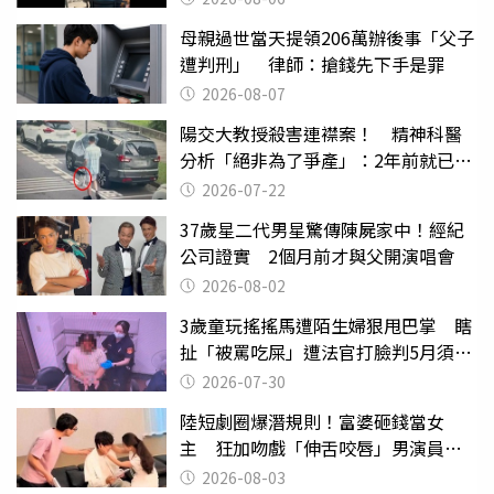
母親過世當天提領206萬辦後事「父子
遭判刑」 律師：搶錢先下手是罪
2026-08-07
陽交大教授殺害連襟案！ 精神科醫
分析「絕非為了爭產」：2年前就已言
行詭異
2026-07-22
37歲星二代男星驚傳陳屍家中！經紀
公司證實 2個月前才與父開演唱會
2026-08-02
3歲童玩搖搖馬遭陌生婦狠甩巴掌 瞎
扯「被罵吃屎」遭法官打臉判5月須入
監
2026-07-30
陸短劇圈爆潛規則！富婆砸錢當女
主 狂加吻戲「伸舌咬唇」男演員崩
潰
2026-08-03