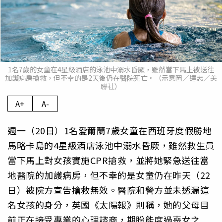
1名7歲的女童在4星級酒店的泳池中溺水昏厥，雖然當下馬上被送往
加護病房搶救，但不幸的是2天後仍在醫院死亡。（示意圖／達志／美
聯社）
A+
A-
週一（20日）1名愛爾蘭7歲女童在西班牙度假勝地
馬略卡島的4星級酒店泳池中溺水昏厥，雖然救生員
當下馬上對女孩實施CPR搶救，並將她緊急送往當
地醫院的加護病房，但不幸的是女童仍在昨天（22
日）被院方宣告搶救無效。醫院和警方並未透漏這
名女孩的身分，英國《太陽報》則稱，她的父母目
前正在接受專業的心理諮商，期盼能度過喪女之