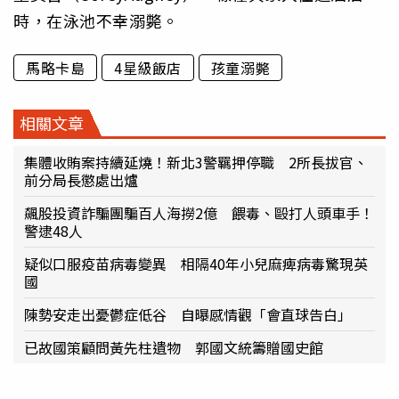
時，在泳池不幸溺斃。
馬略卡島
4星級飯店
孩童溺斃
相關文章
集體收賄案持續延燒！新北3警羈押停職 2所長拔官、
前分局長懲處出爐
飆股投資詐騙團騙百人海撈2億 餵毒、毆打人頭車手！
警逮48人
疑似口服疫苗病毒變異 相隔40年小兒麻痺病毒驚現英
國
陳勢安走出憂鬱症低谷 自曝感情觀「會直球告白」
已故國策顧問黃先柱遺物 郭國文統籌贈國史館