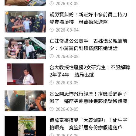
2026-08-05
疑勞資糾紛！新莊好市多前員工持刀
登賣場頂樓 母苦勸急送醫
2026-08-04
亡妹慘遭公公毒手 表姊憶父親節前
夕：小舅舅仍到殯儀館陪她說話
2026-08-08
台大教授性騷擾2女研究生！不服解聘
2年爭4年 結局出爐
2026-08-05
她公開恐怖飛行經歷！搭機睡醒褲子
濕了 鄰座男趁熟睡猥褻還疑留體液
2026-08-05
億萬富豪遭兒「大義滅親」！偷生子
怕曝光 竟盜鄰居身份辦假證落戶
2026-08-06