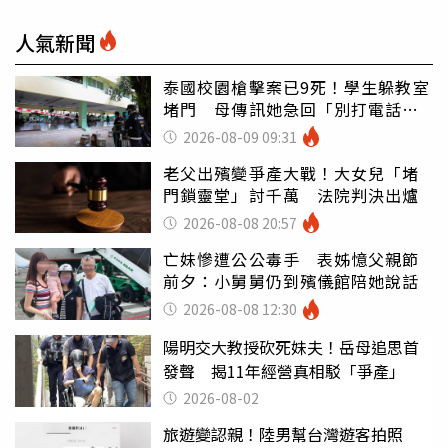
人氣新聞
泰國校園槍擊案已9死！學生躲教室
堵門 母傳訊她急回「別打電話怕
鈴響」
2026-08-09 09:31
老父出殯變爭產大戰！大女兒「堵
門鎖靈堂」討千萬 法院判決出爐
2026-08-08 20:57
亡妹慘遭公公毒手 表姊憶父親節
前夕：小舅舅仍到殯儀館陪她說話
2026-08-08 12:30
陽明交大教授砍死妹夫！岳母追思首
發聲 揭11年經營真相駁「爭產」
2026-08-02
旅遊變認親！陸男幫台灣遊客拍照