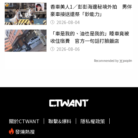
香車美人1／彭彭海邊秘境外拍 男伴
豪車接送還祭「鈔能力」
2026-08-04
「車是我的、油也是我的」睡車竟被
收住宿費 官方一句話打臉飯店
2026-08-06
Recommended by
關於CTWANT
聯繫&爆料
隱私權政策
發燒熱搜