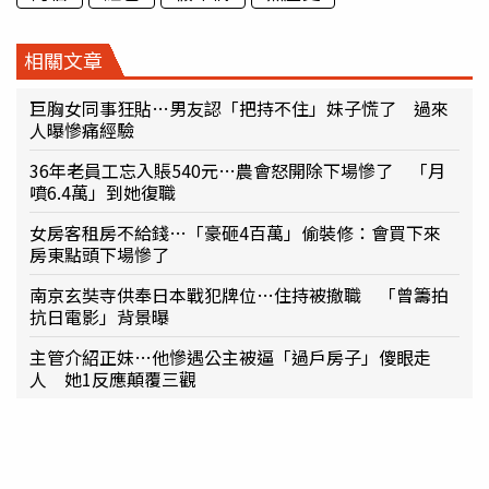
相關文章
巨胸女同事狂貼…男友認「把持不住」妹子慌了 過來
人曝慘痛經驗
36年老員工忘入賬540元…農會怒開除下場慘了 「月
噴6.4萬」到她復職
女房客租房不給錢…「豪砸4百萬」偷裝修：會買下來
房東點頭下場慘了
南京玄奘寺供奉日本戰犯牌位…住持被撤職 「曾籌拍
抗日電影」背景曝
主管介紹正妹…他慘遇公主被逼「過戶房子」傻眼走
人 她1反應顛覆三觀