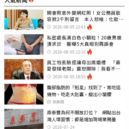
開會照意外變網紅照！女公務員妝
容掀2千則留言 本人怒嗆：化妝有
錯嗎
2026-08-05 22:43
私密處長滿白色小顆粒！20歲男崩
潰求診 醫曝5大真相別再誤會
2026-08-05 22:10
員工怕丟臉拒讓母出席婚禮 「最
愛發錢老闆」震怒開除：我看不起
你
2026-08-05 18:50
腹部脂肪的「剋星」找到了，常吃這
幾物，吃走大肚囊，瘦出小蠻腰
新素簡
鼎泰豐為何不開放訂位？ 網點出台
灣人壞習慣：都是增加現場業務量
2026-07-24