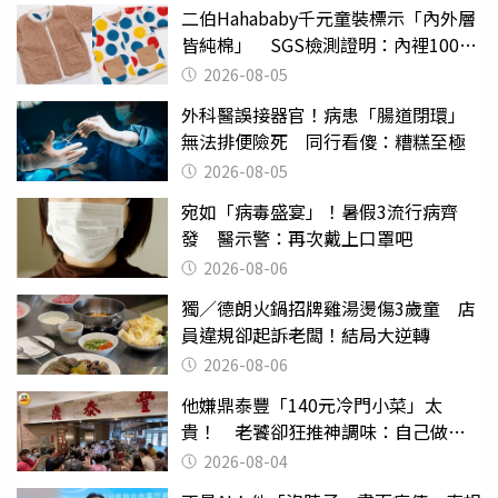
二伯Hahababy千元童裝標示「內外層
皆純棉」 SGS檢測證明：內裡100%
聚酯纖維
2026-08-05
外科醫誤接器官！病患「腸道閉環」
無法排便險死 同行看傻：糟糕至極
2026-08-05
宛如「病毒盛宴」！暑假3流行病齊
發 醫示警：再次戴上口罩吧
2026-08-06
獨／德朗火鍋招牌雞湯燙傷3歲童 店
員違規卻起訴老闆！結局大逆轉
2026-08-06
他嫌鼎泰豐「140元冷門小菜」太
貴！ 老饕卻狂推神調味：自己做不
出來
2026-08-04