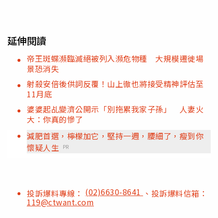
延伸閱讀
帝王斑蝶瀕臨滅絕被列入瀕危物種 大規模遷徙場
景恐消失
射殺安倍後供詞反覆！山上徹也將接受精神評估至
11月底
婆婆起乩變濟公開示「別拖累我家子孫」 人妻火
大：你真的慘了
減肥首選，檸檬加它，堅持一週，腰細了，瘦到你
懷疑人生
PR
(02)6630-8641
投訴爆料專線：
、投訴爆料信箱：
119@ctwant.com