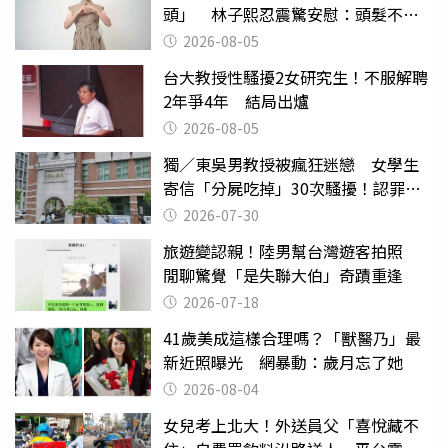
頭」 林子熙忍震驚安慰：頭髮不重
要
2026-08-05
台大教授性騷擾2女研究生！不服解聘
2年爭4年 結局出爐
2026-08-05
獨／東吳男教授被瘋狂迷戀 女學生
寄信「分屍吃掉」30次騷擾！認罪免
關
2026-07-30
旅遊變認親！陸男幫台灣遊客拍照
閒聊驚覺「是失聯大伯」奇蹟重逢
2026-07-18
41歲美成這樣合理嗎？「獸醫乃」最
新近照曝光 網暴動：歲月忘了她
2026-08-04
女兒考上北大！外送員父「喜悅藏不