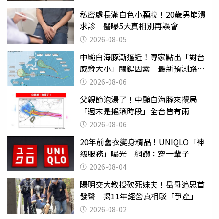
私密處長滿白色小顆粒！20歲男崩潰
求診 醫曝5大真相別再誤會
2026-08-05
中颱白海豚漸逼近！專家點出「對台
威脅大小」關鍵因素 最新預測路徑
曝
2026-08-06
父親節泡湯了！中颱白海豚來攪局
「週末是搖滾時段」全台皆有雨
2026-08-06
20年前舊衣變身精品！UNIQLO「神
級服務」曝光 網讚：穿一輩子
2026-08-04
陽明交大教授砍死妹夫！岳母追思首
發聲 揭11年經營真相駁「爭產」
2026-08-02