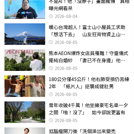
不是AI！他「沒脖子」畫面瘋傳 真相
曝光網看呆
2026-08-04
暖心台灣超人！富士山小屋員工求助
「想活下去」 山友狂背物資上山：
台灣真的是寶島
2026-08-05
熊本AEON爆炸女店員罹難！守靈儀式
擺純白婚紗 「妻已不在身邊」他淚
喊：無法想像
2026-08-05
180公分僅45公斤！他右肺受損仍苦練
2年 「紙片人」逆襲成健壯男
2026-08-05
曾年收破4千萬！他坐擁豪宅名車一夕
之間「啪！沒了」 如今卻說更富有
2026-08-05
尪腦瘤開刀後「洗個澡出來變禿