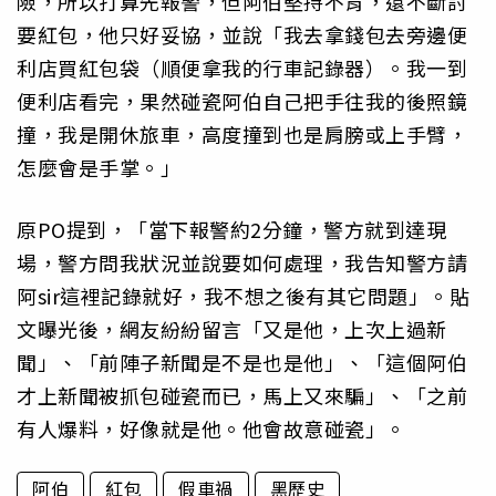
險，所以打算先報警，但阿伯堅持不肯，還不斷討
要紅包，他只好妥協，並說「我去拿錢包去旁邊便
利店買紅包袋（順便拿我的行車記錄器）。我一到
便利店看完，果然碰瓷阿伯自己把手往我的後照鏡
撞，我是開休旅車，高度撞到也是肩膀或上手臂，
怎麼會是手掌。」
原PO提到，「當下報警約2分鐘，警方就到達現
場，警方問我狀況並說要如何處理，我告知警方請
阿sir這裡記錄就好，我不想之後有其它問題」。貼
文曝光後，網友紛紛留言「又是他，上次上過新
聞」、「前陣子新聞是不是也是他」、「這個阿伯
才上新聞被抓包碰瓷而已，馬上又來騙」、「之前
有人爆料，好像就是他。他會故意碰瓷」。
阿伯
紅包
假車禍
黑歷史