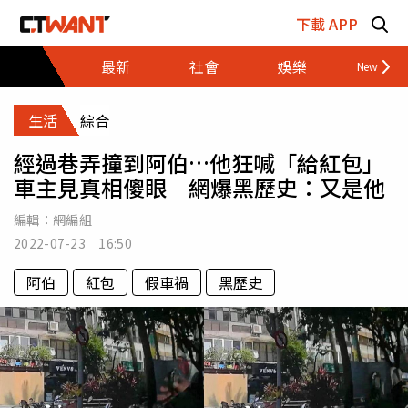
跳至主要內容區塊
下載 APP
最新
社會
娛樂
財經
生活
綜合
經過巷弄撞到阿伯…他狂喊「給紅包」
車主見真相傻眼 網爆黑歷史：又是他
編輯：
網編組
2022-07-23 16:50
阿伯
紅包
假車禍
黑歷史