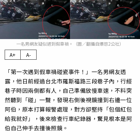
一名男網友疑似遇到假車禍。（圖／翻攝自爆怨2公社）
A+
A-
「第一次遇到假車禍碰瓷事件！」一名男網友透
露，他日前經過台北市羅斯福路三段巷子內，行經
巷子時因兩側都有人，自己準備放慢車速，不料突
然聽到「碰」一聲，發現右側後視鏡撞到右邊一位
阿伯，原本打算報警處理，對方卻堅持「包個紅包
給我就好」，後來檢查行車紀錄器，驚見根本是阿
伯自己伸手去撞後照鏡。