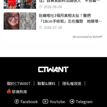
住」自費買飲料沿路送人 平台霸氣
幫付學費
2026-08-04
肚痛嘔吐3個月真相太扯！醫把
「18cm手術剪」忘在腹腔 她腸壞死
險喪命
2026-07-29
Recommended by
關於CTWANT
聯繫&爆料
隱私權政策
發燒熱搜
Facebook
Youtube
Telegram