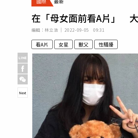
國際
最新
人物
汽車
在「母女面前看A片」 
專欄
房產新勢力
編輯：
林立浩
2022-09-05 09:31
看A片
女星
獸父
性騷擾
Next