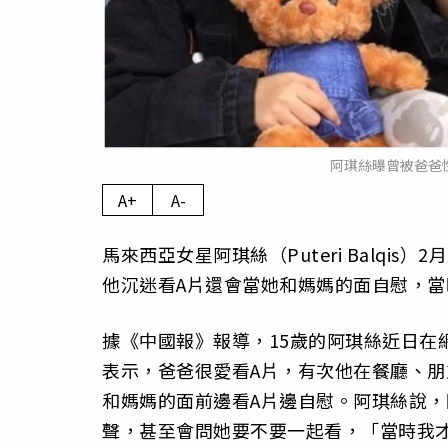
阿琪絲曝曾被爸爸性騷
A+
A-
馬來西亞女星阿琪絲（Puteri Balqi
他沉迷看A片還會當她和媽媽的面自慰，當
據《中國報》報導，15歲的阿琪絲近日在網路
表示，爸爸很愛看A片，有次他在餐廳、
和媽媽的面前邊看A片邊自慰。阿琪絲說，
聲，甚至會問她要不要一起看，「當時我