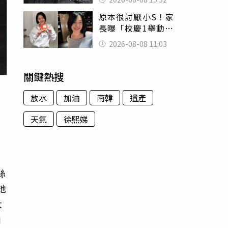
的好累
原本很討厭小S！家
長曝「校慶1舉動」
讓她徹底改觀 網
2026-08-08 11:03
友洗版認證
關鍵熱搜
放水
加油
南韓
遺產
天氣
徐熙娣
，
絲
她
大
」