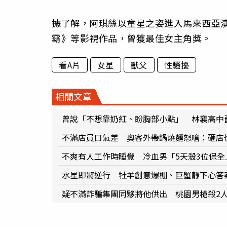
據了解，阿琪絲以童星之姿進入馬來西亞演藝
霸》等影視作品，曾獲最佳女主角獎。
看A片
女星
獸父
性騷擾
相關文章
曾說「不想靠奶紅、盼胸部小點」 林襄高中
不滿店員口氣差 奧客外帶鍋燒麵怒嗆：砸店
不爽有人工作時睡覺 冷血男「5天殺3位保全
水星即將逆行 牡羊創意爆棚、巨蟹靜下心答
疑不滿詐騙集團同夥將他供出 桃園男槍殺2人