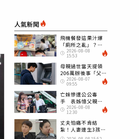
人氣新聞
飛機餐發這果汁爆
「廁所之亂」？乘
2026-08-08
客崩潰：差點丟大
15:53
臉 醫揭3類人別亂
喝
母親過世當天提領
206萬辦後事「父子
2026-08-07
遭判刑」 律師：
09:55
搶錢先下手是罪
亡妹慘遭公公毒
手 表姊憶父親節
2026-08-08
前夕：小舅舅仍到
12:30
殯儀館陪她說話
丈夫怕痛不肯結
紮！人妻連生3孩
控遭家暴淚喊：真
2026-08-08 15:52