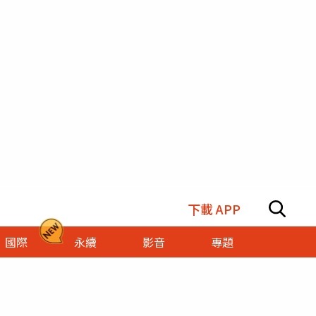
下載 APP
國際
永續
影音
專題