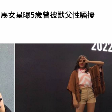
寵物
大馬女星曝5歲曾被獸父性騷擾
運勢
運動
梅酒