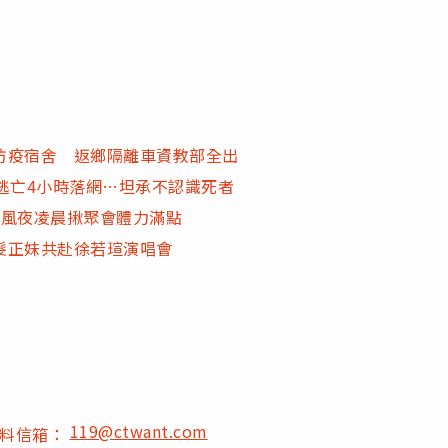
防疫宿舍 返鄉隔離車資教部全出
逃亡4小時落網…坦承不認識死者
颱風夜凌晨揪聚會體力滿點
髮正妹共赴徐若瑄演唱會
119@ctwant.com
爆料信箱：