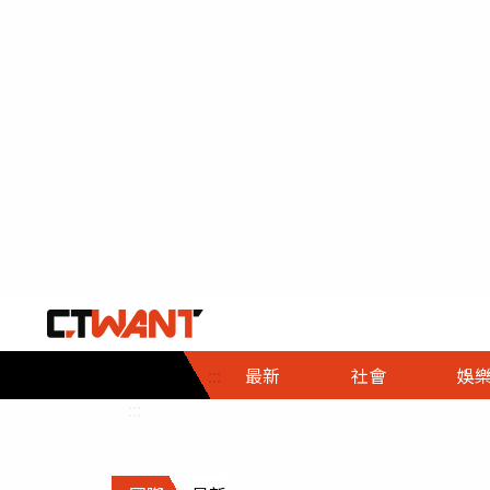
社會首頁
娛樂首頁
財經首頁
政
:::
最新
社會
娛
時事
即時
熱線
:::
直擊
大條
人物
調查
專題
３Ｃ