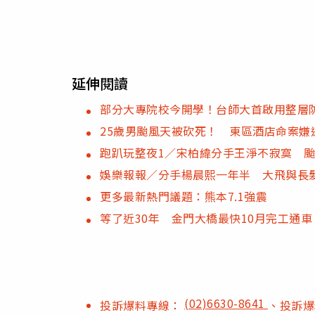
延伸閱讀
部分大專院校今開學！台師大首啟用整層
25歲男颱風天被砍死！ 東區酒店命案嫌
跑趴玩整夜1／宋柏緯分手王淨不寂寞 
娛樂報報／分手楊晨熙一年半 大飛與長
更多最新熱門議題：熊本7.1強震
等了近30年 金門大橋最快10月完工通車
(02)6630-8641
投訴爆料專線：
、投訴