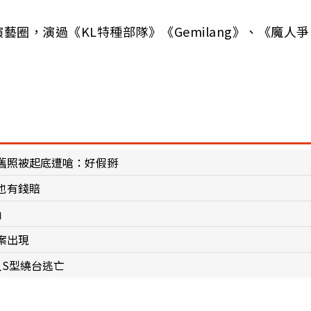
圈，演過《KL特種部隊》《Gemilang》、《魔人爭
舊照被起底遭嗆：好假掰
也有錢賠
」
案出現
S型繞台逃亡