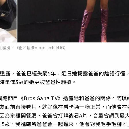
擾。（圖／翻攝morosechild IG）
s）2月透露，爸爸已經失蹤5年，近日她揭露爸爸的離譜行徑
時年僅5歲的她更被爸爸性騷擾。
節目《Bros Gang TV》透露她和爸爸的關係。阿琪
朋友面前直接看片，就好像在看卡通一樣正常，而他會在
因為家裡開餐廳，爸爸會打烊後看A片，音量會調到最
才5歲，我進廁所爸爸會一起進來，他會對我毛手毛腳。