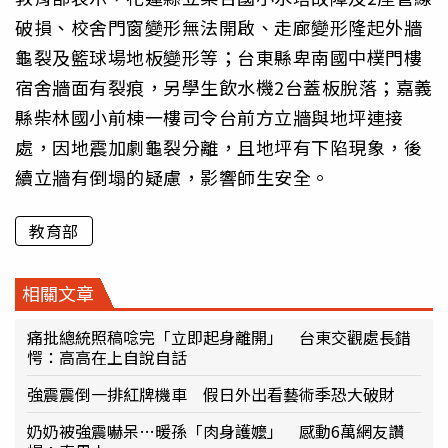
破損、校舍門窗變形無法開啟、走廊變形隆起外牆
龜裂及籃球場地板變形等；台東縣卑南國中樸門樓
宿舍牆面有裂痕，另學生飲水機2台蓋板脫落；嘉義
縣柴林國小前棟一樓司令台前方立牆與地坪連接
處，因地震加劇龜裂分離，且地坪有下陷現象，後
續立牆有倒塌的疑慮，影響師生安全。
教育部
相關文章
痛批總統照稿唸完「立即起身離開」 台東交觀處長錯
愕：高高在上自說自話
強震震倒一排紅牌機車 假日外出看藝術季恐大破財
奶奶被強震嚇呆…暖孫「肉身護嬤」 感動6萬網友讚