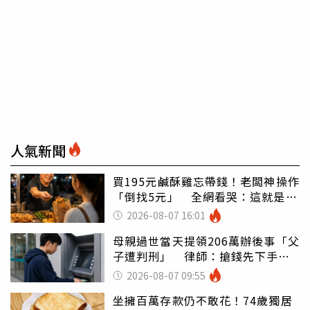
人氣新聞
買195元鹹酥雞忘帶錢！老闆神操作
「倒找5元」 全網看哭：這就是台
灣
2026-08-07 16:01
母親過世當天提領206萬辦後事「父
子遭判刑」 律師：搶錢先下手是
罪
2026-08-07 09:55
坐擁百萬存款仍不敢花！74歲獨居