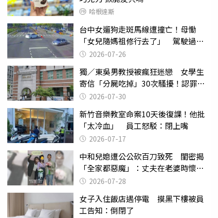
哈根達斯
台中女遛狗走斑馬線遭撞亡！母慟
「女兒隨媽祖修行去了」 駕駛過失
致死判9月
2026-07-26
獨／東吳男教授被瘋狂迷戀 女學生
寄信「分屍吃掉」30次騷擾！認罪免
關
2026-07-30
新竹音樂教室命案10天後復課！他批
「太冷血」 員工怒駁：閉上嘴
2026-07-17
中和兒媳遭公公砍百刀致死 閨密揭
「全家都惡魔」：丈夫在老婆時懷孕
摔東西
2026-07-28
女子入住飯店遇停電 摸黑下樓被員
工告知：倒閉了