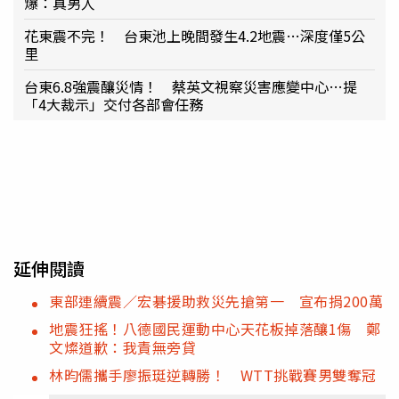
爆：真男人
花東震不完！ 台東池上晚間發生4.2地震…深度僅5公
里
台東6.8強震釀災情！ 蔡英文視察災害應變中心…提
「4大裁示」交付各部會任務
延伸閱讀
東部連續震／宏碁援助救災先搶第一 宣布捐200萬
地震狂搖！八德國民運動中心天花板掉落釀1傷 鄭
文燦道歉：我責無旁貸
林昀儒攜手廖振珽逆轉勝！ WTT挑戰賽男雙奪冠