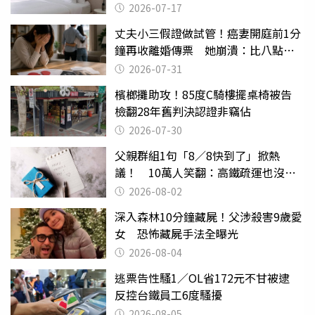
2026-07-17
丈夫小三假證做試管！癌妻開庭前1分
鐘再收離婚傳票 她崩潰：比八點檔
還扯
2026-07-31
檳榔攤助攻！85度C騎樓擺桌椅被告
檢翻28年舊判決認證非竊佔
2026-07-30
父親群組1句「8／8快到了」掀熱
議！ 10萬人笑翻：高鐵疏運也沒列
父親節
2026-08-02
深入森林10分鐘藏屍！父涉殺害9歲愛
女 恐怖藏屍手法全曝光
2026-08-04
逃票告性騷1／OL省172元不甘被逮
反控台鐵員工6度騷擾
2026-08-05