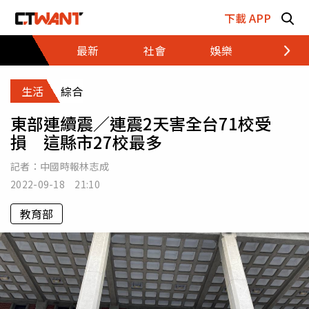
跳至主要內容區塊
下載 APP
最新
社會
娛樂
財經
生活
綜合
東部連續震／連震2天害全台71校受
損 這縣市27校最多
記者：
中國時報林志成
2022-09-18 21:10
教育部