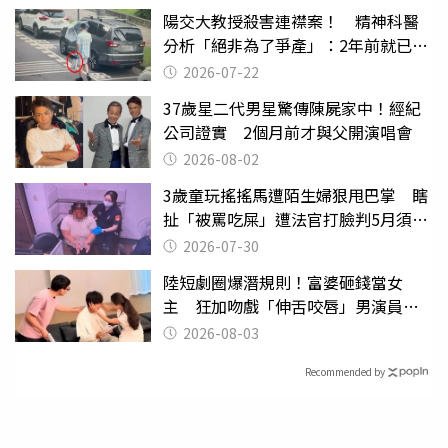
陽交大教授殺害連襟案！ 精神科醫
分析「絕非為了爭產」：2年前就已言
行詭異
2026-07-22
37歲星二代男星驚傳陳屍家中！經紀
公司證實 2個月前才與父開演唱會
2026-08-02
3歲童玩搖搖馬遭陌生婦狠甩巴掌 瞎
扯「被罵吃屎」遭法官打臉判5月須入
監
2026-07-30
陸短劇圈爆潛規則！富婆砸錢當女
主 狂加吻戲「伸舌咬唇」男演員崩
潰
2026-08-03
Recommended by