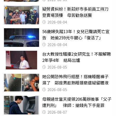
疑勞資糾紛！新莊好市多前員工持刀
登賣場頂樓 母苦勸急送醫
2026-08-04
56歲婦失蹤13年！女兒已聲請死亡宣
告 她偷259元牛腱心「復活了」
2026-08-04
台大教授性騷擾2女研究生！不服解聘
2年爭4年 結局出爐
2026-08-05
她公開恐怖飛行經歷！搭機睡醒褲子
濕了 鄰座男趁熟睡猥褻還疑留體液
2026-08-05
母親過世當天提領206萬辦後事「父子
遭判刑」 律師：搶錢先下手是罪
2026-08-07