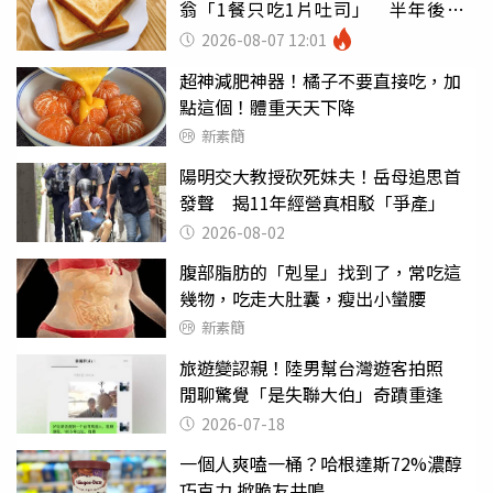
翁「1餐只吃1片吐司」 半年後暴
瘦嚇壞女兒
2026-08-07 12:01
超神減肥神器！橘子不要直接吃，加
點這個！體重天天下降
新素簡
陽明交大教授砍死妹夫！岳母追思首
發聲 揭11年經營真相駁「爭產」
2026-08-02
腹部脂肪的「剋星」找到了，常吃這
幾物，吃走大肚囊，瘦出小蠻腰
新素簡
旅遊變認親！陸男幫台灣遊客拍照
閒聊驚覺「是失聯大伯」奇蹟重逢
2026-07-18
一個人爽嗑一桶？哈根達斯72%濃醇
巧克力 掀脆友共鳴