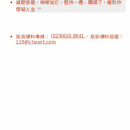
減肥首選，檸檬加它，堅持一週，腰細了，瘦到你
懷疑人生
PR
(02)6630-8641
投訴爆料專線：
、投訴爆料信箱：
119@ctwant.com