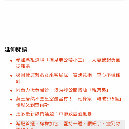
延伸閱讀
參加媽祖遶境「撞見老公帶小三」 人妻鼓起勇氣
提離婚
噁男捷運緊貼女乘客屁屁 被逮竟稱「重心不穩碰
到」
同台力挺黃偉晉 張秀卿公開揩油「親弟弟」
英王居然不是皇室最富有！ 他身家「飆破375億」
輾壓父親查爾斯
更多最新熱門議題：中聯致癌油風暴
減肥首選，檸檬加它，堅持一週，腰細了，瘦到你