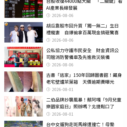
台股收復44000點大關 「二關鍵」看
AI產業長線發展
2026-08-06
胡瓜靠股市回升買「獨一無二」生日
禮寵妻 自爆偷拿百萬現金搞砸驚喜
2026-08-06
公私協力守護市民安全 財金資訊公
司贈消防警備車及先進救災裝備
2026-08-06
古書「逃家」150年回歸圖書館！藏身
老宅壁爐茶葉箱 天價逾期費曝光
2026-08-01
二伯品牌抄襲風暴！蔡阿嘎「9月兒童
樂園家庭日」照辦嗎？北捷鬆口了
2026-08-01
台中女遛狗走斑馬線遭撞亡！母慟