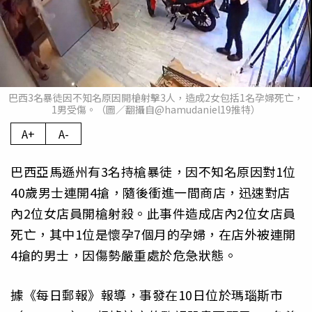
巴西3名暴徒因不知名原因開槍射擊3人，造成2女包括1名孕婦死亡，
1男受傷。（圖／翻攝自@hamudaniel19推特）
A+
A-
巴西亞馬遜州有3名持槍暴徒，因不知名原因對1位
40歲男士連開4搶，隨後衝進一間商店，迅速對店
內2位女店員開槍射殺。此事件造成店內2位女店員
死亡，其中1位是懷孕7個月的孕婦，在店外被連開
4搶的男士，因傷勢嚴重處於危急狀態。
據《每日郵報》報導，事發在10日位於瑪瑙斯市