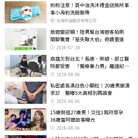
豹粉注意！買中油洗沐禮盒送無所事
事小海豹洗臉髮帶
台灣中油股份有限公司
旅遊變認親！陸男幫台灣遊客拍照
閒聊驚覺「是失聯大伯」奇蹟重逢
2026-07-18
高雄欠到台北！長庚、榮總、部立醫
院都受害 「醫療暴力男」離譜紀錄
曝光
2026-08-06
私密處長滿白色小顆粒！20歲男崩潰
求診 醫曝5大真相別再誤會
2026-08-05
15歲倒追27歲男！交往1個月懷孕
36歲當阿嬤故事曝光
2026-08-06