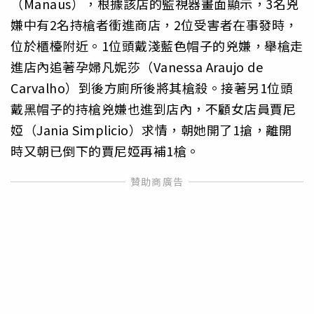
（Manaus），根據該店的監視器畫面顯示，3名兇
嫌中有2名持槍者衝進商店，2位受害者在事發時，
位於櫃檯附近。1位頭戴淺藍色帽子的兇嫌，舉槍走
進店內追著孕婦凡妮莎（Vanessa Araujo de
Carvalho）到後方廁所後將其槍殺。接著另1位頭
戴黑帽子的持槍兇嫌也進到店內，不顧女店員賈尼
婭（Jania Simplicio）求情，朝她開了1搶，離開
時又朝已倒下的賈尼婭再補1槍。