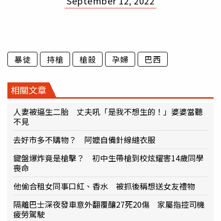
September 12, 2022
暴徒
持槍
槍殺
孕婦
巴西
相關文章
人妻被逼生二胎 丈夫吼「是我不想生的！」婆婆當聽
不見
去好市多不購物？ 阿嬤自備針線縫衣服
鍵盤爆炸竟是槍擊？ 初中生帶槍到校炫耀害14歲同學
喪命
他偷合租女同事口紅、香水 被抓後稱想送女友禮物
隔離巴士深夜發車意外翻覆釀27死20傷 家屬指控司機
疲勞駕駛