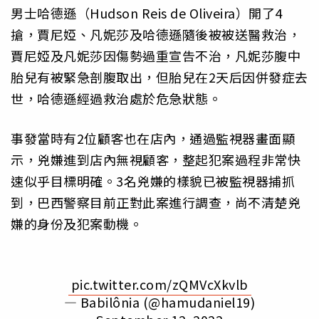
男士哈德遜（Hudson Reis de Oliveira）開了4
搶，賈尼婭、凡妮莎及哈德遜隨後被被送醫救治，
賈尼婭及凡妮莎因傷勢過重宣告不治，凡妮莎腹中
胎兒有被緊急剖腹取出，但胎兒在2天后因併發症去
世，哈德遜經過救治處於危急狀態。
事發當時有2位顧客也在店內，通過監視器畫面顯
示，兇嫌進到店內無視顧客，整起犯案過程非常快
速似乎目標明確。3名兇嫌的樣貌已被監視器捕抓
到，巴西警察目前正對此案進行調查，尚不清楚兇
嫌的身份及犯案動機。
pic.twitter.com/zQMVcXkvlb
— Babilônia (@hamudaniel19)