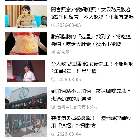
開會照意外變網紅照！女公務員妝容
掀2千則留言 本人怒嗆：化妝有錯嗎
2026-08-05
腹部脂肪的「剋星」找到了，常吃這
幾物，吃走大肚囊，瘦出小蠻腰
新素簡
台大教授性騷擾2女研究生！不服解聘
2年爭4年 結局出爐
2026-08-05
到加油站不只加油 來速咖啡成爲上
班通勤族的新選擇
台灣中油股份有限公司
突遭病患揮拳襲擊！ 澳洲護理師秒
用「這招」摔飛對方
2026-08-04