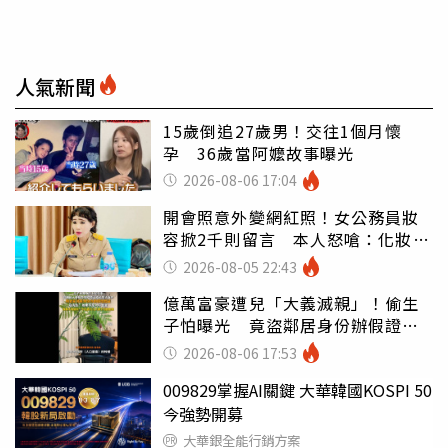
人氣新聞
15歲倒追27歲男！交往1個月懷
孕 36歲當阿嬤故事曝光
2026-08-06 17:04
開會照意外變網紅照！女公務員妝
容掀2千則留言 本人怒嗆：化妝有
錯嗎
2026-08-05 22:43
億萬富豪遭兒「大義滅親」！偷生
子怕曝光 竟盜鄰居身份辦假證落
戶
2026-08-06 17:53
009829掌握AI關鍵 大華韓國KOSPI 50
今強勢開募
大華銀全能行銷方案