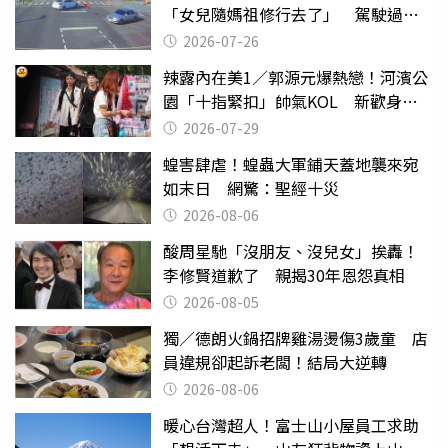
「女兒隨媽祖修行去了」 駕駛過失
致死判9月
2026-07-26
辣露內在美1／郭源元爆熱戀！河濱公
園「十指緊扣」帥氣KOL 新歡身份
曝光
2026-07-29
蝗害肆虐！蝗蟲大軍鋪天蓋地襲來宛
如末日 網驚：聖經十災
2026-08-06
酸周星馳「沒朋友、沒兒女」挨轟！
李修賢道歉了 親揭30年恩怨真相
2026-08-05
獨／德朗火鍋招牌雞湯燙傷3歲童 店
員違規卻起訴老闆！結局大逆轉
2026-08-06
暖心台灣超人！富士山小屋員工求助