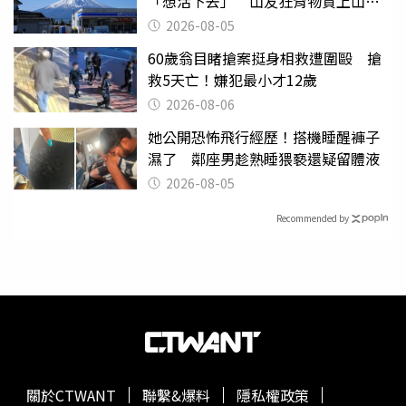
「想活下去」 山友狂背物資上山：
台灣真的是寶島
2026-08-05
60歲翁目睹搶案挺身相救遭圍毆 搶
救5天亡！嫌犯最小才12歲
2026-08-06
她公開恐怖飛行經歷！搭機睡醒褲子
濕了 鄰座男趁熟睡猥褻還疑留體液
2026-08-05
Recommended by
關於CTWANT
聯繫&爆料
隱私權政策