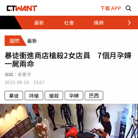
跳至主要內容區塊
下載 APP
最新
社會
娛樂
財經
國際
最新
暴徒衝進商店槍殺2女店員 7個月孕婦
一屍兩命
編輯：
麥惠宇
2022-09-19 15:07
暴徒
持槍
槍殺
孕婦
巴西