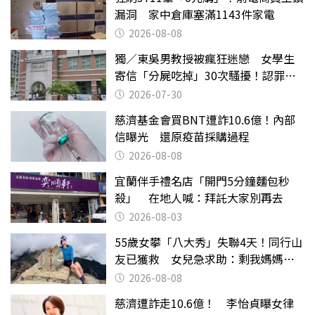
漏洞 家中倉庫塞滿1143件家電
2026-08-08
獨／東吳男教授被瘋狂迷戀 女學生
寄信「分屍吃掉」30次騷擾！認罪免
關
2026-07-30
慈濟基金會買BNT遭詐10.6億！內部
信曝光 還原疫苗採購過程
2026-08-08
宜蘭伴手禮名店「開門5分鐘麵包秒
殺」 在地人喊：拜託大家別再去
2026-08-03
55歲女攀「八大秀」失聯4天！同行山
友已獲救 女兒急求助：剩我媽媽還
沒找到
2026-08-08
慈濟遭詐走10.6億！ 李怡貞曝女律