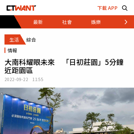
跳至主要內容區塊
下載 APP
最新
社會
娛樂
財經
生活
綜合
情報
大南科耀眼未來 「日初莊園」5分鐘
近距園區
2022-09-22 11:55