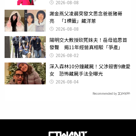
2026-08-08
謝金燕父凌晨突發文思念爸爸豬哥
亮 「1標籤」藏洋蔥
2026-08-08
陽明交大教授砍死妹夫！岳母追思首
發聲 揭11年經營真相駁「爭產」
2026-08-02
深入森林10分鐘藏屍！父涉殺害9歲愛
女 恐怖藏屍手法全曝光
2026-08-04
Recommended by