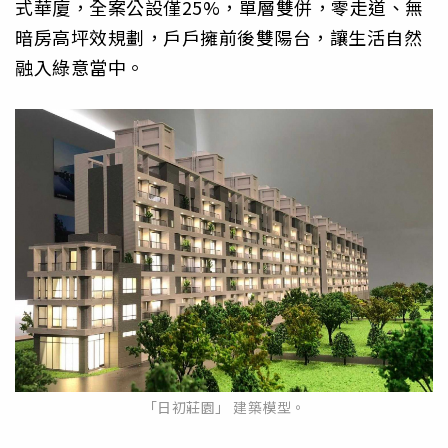
式華廈，全案公設僅25%，單層雙併，零走道、無
暗房高坪效規劃，戶戶擁前後雙陽台，讓生活自然
融入綠意當中。
「日初莊園」 建築模型。