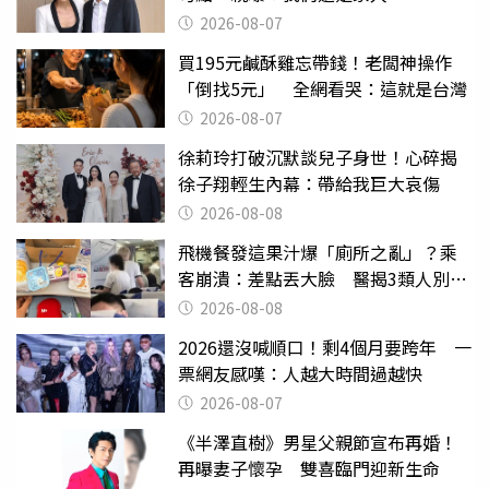
2026-08-07
買195元鹹酥雞忘帶錢！老闆神操作
「倒找5元」 全網看哭：這就是台灣
2026-08-07
徐莉玲打破沉默談兒子身世！心碎揭
徐子翔輕生內幕：帶給我巨大哀傷
2026-08-08
飛機餐發這果汁爆「廁所之亂」？乘
客崩潰：差點丟大臉 醫揭3類人別亂
喝
2026-08-08
2026還沒喊順口！剩4個月要跨年 一
票網友感嘆：人越大時間過越快
2026-08-07
《半澤直樹》男星父親節宣布再婚！
再曝妻子懷孕 雙喜臨門迎新生命