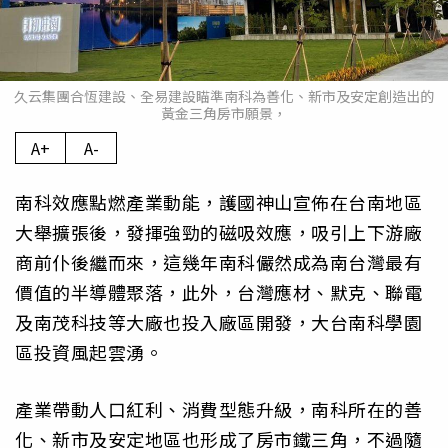
久云集團合恆建設、全易建設瞄準南科為善化、新市及安定創造出的
黃金三角房市願景，
A+
A-
南科效應點燃產業動能，護國神山宣佈在台南地區
大舉擴張後，發揮強勁的磁吸效應，吸引上下游廠
商前仆後繼而來，這幾年南科儼然成為南台灣最有
價值的半導體聚落，此外，台灣應材、默克、聯電
及南茂科技等大廠也投入廠區開發，大台南科學園
區投資風起雲湧。
產業帶動人口紅利、消費型態升級，南科所在的善
化、新市及安定地區也形成了房市鐵三角，不過隨