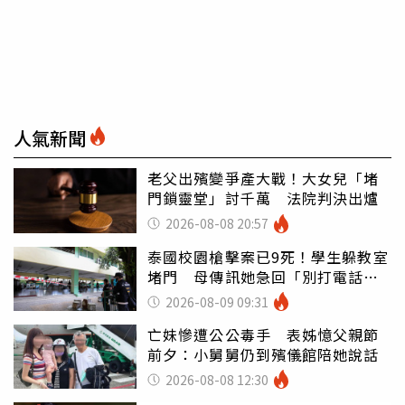
人氣新聞
老父出殯變爭產大戰！大女兒「堵
門鎖靈堂」討千萬 法院判決出爐
2026-08-08 20:57
泰國校園槍擊案已9死！學生躲教室
堵門 母傳訊她急回「別打電話怕
鈴響」
2026-08-09 09:31
亡妹慘遭公公毒手 表姊憶父親節
前夕：小舅舅仍到殯儀館陪她說話
2026-08-08 12:30