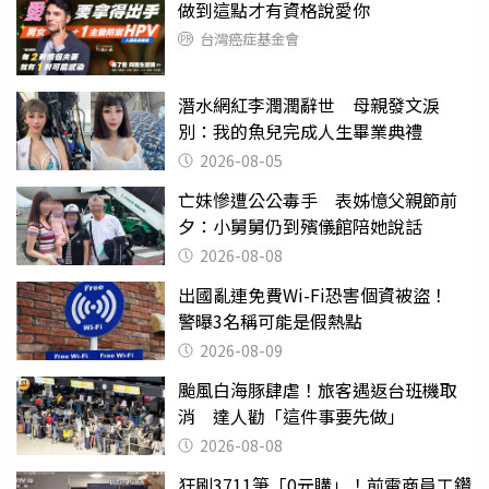
做到這點才有資格說愛你
台灣癌症基金會
潛水網紅李潤潤辭世 母親發文淚
別：我的魚兒完成人生畢業典禮
2026-08-05
亡妹慘遭公公毒手 表姊憶父親節前
夕：小舅舅仍到殯儀館陪她說話
2026-08-08
出國亂連免費Wi-Fi恐害個資被盜！
警曝3名稱可能是假熱點
2026-08-09
颱風白海豚肆虐！旅客遇返台班機取
消 達人勸「這件事要先做」
2026-08-08
狂刷3711筆「0元購」！前電商員工鑽