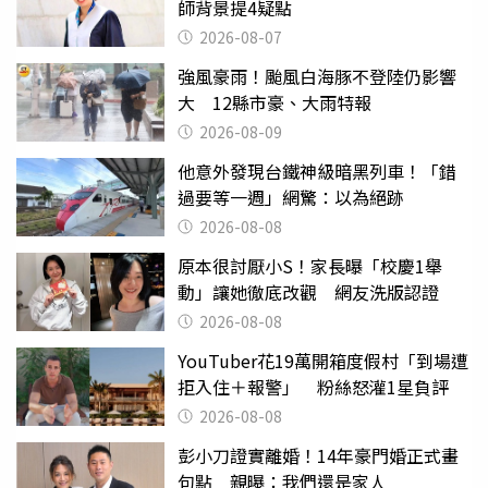
師背景提4疑點
2026-08-07
強風豪雨！颱風白海豚不登陸仍影響
大 12縣市豪、大雨特報
2026-08-09
他意外發現台鐵神級暗黑列車！「錯
過要等一週」網驚：以為絕跡
2026-08-08
原本很討厭小S！家長曝「校慶1舉
動」讓她徹底改觀 網友洗版認證
2026-08-08
YouTuber花19萬開箱度假村「到場遭
拒入住＋報警」 粉絲怒灌1星負評
2026-08-08
彭小刀證實離婚！14年豪門婚正式畫
句點 親曝：我們還是家人