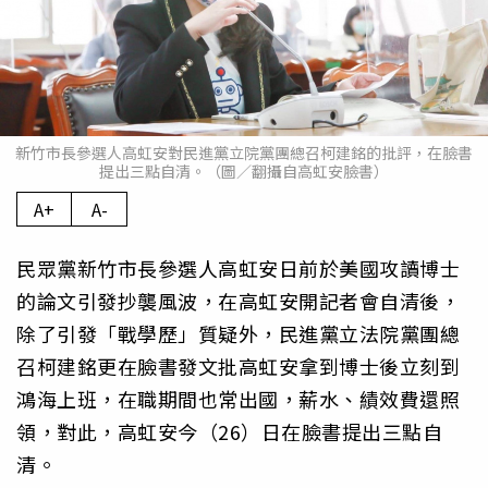
新竹市長參選人高虹安對民進黨立院黨團總召柯建銘的批評，在臉書
提出三點自清。（圖／翻攝自高虹安臉書）
A+
A-
民眾黨新竹市長參選人高虹安日前於美國攻讀博士
的論文引發抄襲風波，在高虹安開記者會自清後，
除了引發「戰學歷」質疑外，民進黨立法院黨團總
召柯建銘更在臉書發文批高虹安拿到博士後立刻到
鴻海上班，在職期間也常出國，薪水、績效費還照
領，對此，高虹安今（26）日在臉書提出三點自
清。