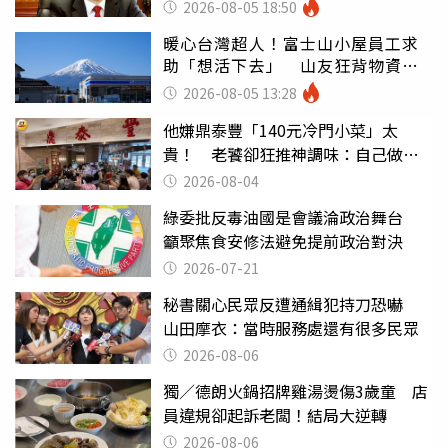
你
2026-08-05 18:50
暖心台灣超人！富士山小屋員工求
助「想活下去」 山友狂背物資上
山：台灣真的是寶島
2026-08-05 13:28
他嫌鼎泰豐「140元冷門小菜」太
貴！ 老饕卻狂推神調味：自己做不
出來
2026-08-04
綠委批反毒油國是會議淪政治舞台
籲聚焦食安修法避免提前政治對決
2026-07-21
秘書關心民眾反遭通緝犯持刀恐嚇
山田摩衣：當時服務處還有很多民眾
2026-08-06
獨／德朗火鍋招牌雞湯燙傷3歲童 店
員違規卻起訴老闆！結局大逆轉
2026-08-06