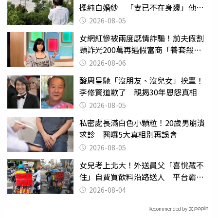
擺純白婚紗 「妻已不在身邊」他淚
喊：無法想像
2026-08-05
女網紅慘被兩度感情詐騙！前夫假割
頸詐光200萬再遇假富商「養套殺
2000萬」
2026-08-06
酸周星馳「沒朋友、沒兒女」挨轟！
李修賢道歉了 親揭30年恩怨真相
2026-08-05
私密處長滿白色小顆粒！20歲男崩潰
求診 醫曝5大真相別再誤會
2026-08-05
女兒考上北大！外送員父「喜悅藏不
住」自費買飲料沿路送人 平台霸氣
幫付學費
2026-08-04
Recommended by