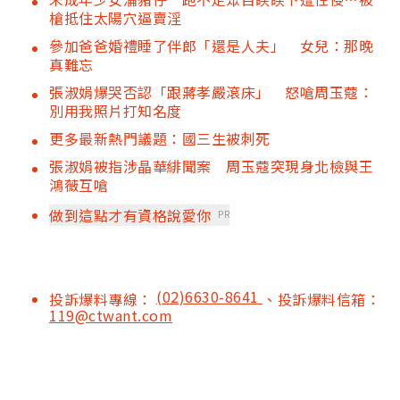
槍抵住太陽穴逼賣淫
參加爸爸婚禮睡了伴郎「還是人夫」 女兒：那晚
真難忘
張淑娟爆哭否認「跟蔣孝嚴滾床」 怒嗆周玉蔻：
別用我照片打知名度
更多最新熱門議題：國三生被刺死
張淑娟被指涉晶華緋聞案 周玉蔻突現身北檢與王
鴻薇互嗆
做到這點才有資格說愛你
PR
(02)6630-8641
投訴爆料專線：
、投訴爆料信箱：
119@ctwant.com