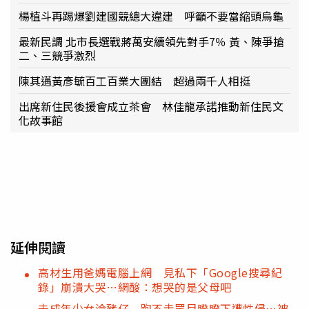
楊植斗再踢爆劉建國競總大違建 呼籲不要當縮頭烏龜
最新民調 北市長選戰蔣萬安續領先對手7％ 黃、陳爭搶
二、三競爭激烈
陳其邁黃彥毓百工百業大團結 超過兩千人相挺
出席新住民後援會成立茶會 林佳龍承諾推動新住民文
化故事館
延伸閱讀
高材生用爸媽電腦上網 見私下「Google搜尋紀
錄」崩潰大哭…網酸：想哭的是父母吧
未成年少女淪豬仔 跑不走眾目睽睽下遭性侵…被