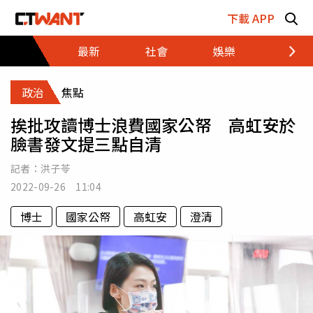
跳至主要內容區塊
下載 APP
最新
社會
娛樂
財經
政治
焦點
挨批攻讀博士浪費國家公帑 高虹安於
臉書發文提三點自清
記者：
洪子苓
2022-09-26 11:04
博士
國家公帑
高虹安
澄清