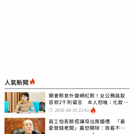
人氣新聞
開會照意外變網紅照！女公務員妝
容掀2千則留言 本人怒嗆：化妝有
錯嗎
2026-08-05 22:43
員工怕丟臉拒讓母出席婚禮 「最
愛發錢老闆」震怒開除：我看不起