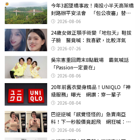
今年3起墜橋事故！南投小半天高架橋
封路辦平安法會 「包公夜審」替亡
魂伸冤
2026-08-06
24歲女做正顎手術變「地包天」鞋拔
子臉 醫竟喊：我喜歡，比較洋氣
2026-07-26
吳宗憲重回周末8點戰場 霸氣喊話
「Passion一定要在」
2026-08-06
20年前舊衣變身精品！UNIQLO「神
級服務」曝光 網讚：穿一輩子
2026-08-04
巴逆逆喊「感覺怪怪的」急賣南亞
科！下一秒股價竟起飛 網狂喊：大V
天龍
2026-08-06