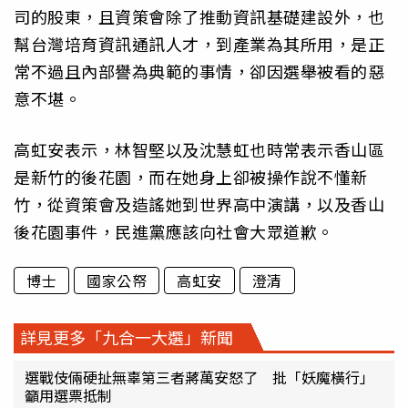
司的股東，且資策會除了推動資訊基礎建設外，也
幫台灣培育資訊通訊人才，到產業為其所用，是正
常不過且內部譽為典範的事情，卻因選舉被看的惡
意不堪。
高虹安表示，林智堅以及沈慧虹也時常表示香山區
是新竹的後花園，而在她身上卻被操作說不懂新
竹，從資策會及造謠她到世界高中演講，以及香山
後花園事件，民進黨應該向社會大眾道歉。
博士
國家公帑
高虹安
澄清
詳見更多「九合一大選」新聞
選戰伎倆硬扯無辜第三者蔣萬安怒了 批「妖魔橫行」
籲用選票抵制