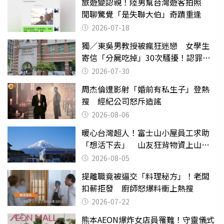
旅遊變認親！陸男幫台灣遊客拍照
閒聊驚覺「是失聯大伯」奇蹟重逢
2026-07-18
獨／東吳男教授被瘋狂迷戀 女學生
寄信「分屍吃掉」30次騷擾！認罪免
關
2026-07-30
周杰倫遭影射「婚前有私生子」登熱
搜 經紀公司怒斥造謠
2026-08-06
暖心台灣超人！富士山小屋員工求助
「想活下去」 山友狂背物資上山：
台灣真的是寶島
2026-08-05
提離職竟被逼交「料理秘方」！老闆
扣薪拒發 廚師怒爆料衝上熱搜
2026-07-22
熊本AEON爆炸女店員罹難！守靈儀式