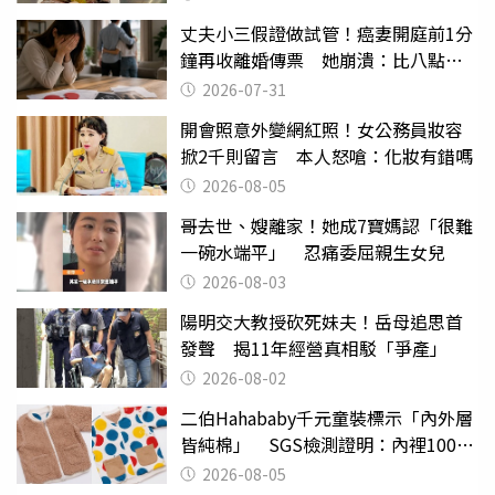
丈夫小三假證做試管！癌妻開庭前1分
鐘再收離婚傳票 她崩潰：比八點檔
還扯
2026-07-31
開會照意外變網紅照！女公務員妝容
掀2千則留言 本人怒嗆：化妝有錯嗎
2026-08-05
哥去世、嫂離家！她成7寶媽認「很難
一碗水端平」 忍痛委屈親生女兒
2026-08-03
陽明交大教授砍死妹夫！岳母追思首
發聲 揭11年經營真相駁「爭產」
2026-08-02
二伯Hahababy千元童裝標示「內外層
皆純棉」 SGS檢測證明：內裡100%
聚酯纖維
2026-08-05