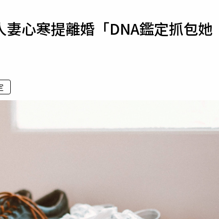
寵物
人妻心寒提離婚「DNA鑑定抓包她
運勢
運動
梅酒
定