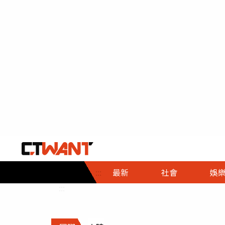
社會首頁
娛樂首頁
財經首頁
政
:::
最新
社會
娛
時事
即時
熱線
:::
直擊
大條
人物
調查
專題
３Ｃ