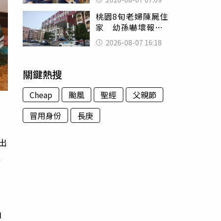
用鮮卑文寫詩？
桃園8旬老婦陳屍住
家 幼孫嚇壞報警
「公公殺了婆婆」
2026-08-07 16:18
關鍵熱搜
Cheap
颱風
聖經
父親節
冒用身份
長庚
出
夫
由