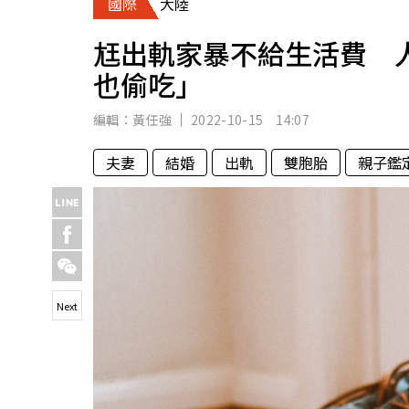
國際
大陸
人物
汽車
尪出軌家暴不給生活費 
專欄
也偷吃」
房產新勢力
編輯：
黃任強
2022-10-15 14:07
夫妻
結婚
出軌
雙胞胎
親子鑑
Next