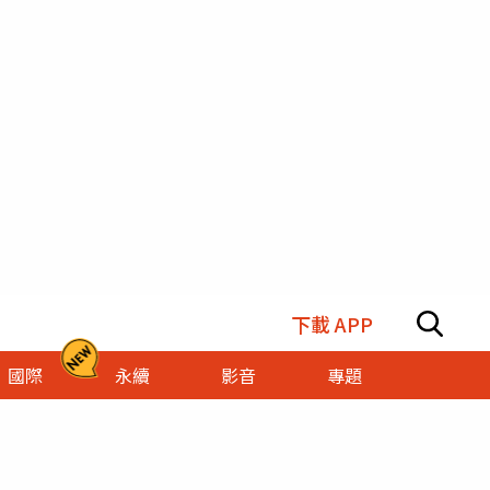
下載 APP
國際
永續
影音
專題