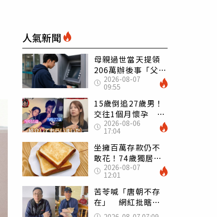
人氣新聞
母親過世當天提領
206萬辦後事「父子
2026-08-07
遭判刑」 律師：
09:55
搶錢先下手是罪
15歲倒追27歲男！
交往1個月懷孕 36
2026-08-06
歲當阿嬤故事曝光
17:04
坐擁百萬存款仍不
敢花！74歲獨居翁
2026-08-07
「1餐只吃1片吐
12:01
司」 半年後暴瘦
嚇壞女兒
苦苓喊「唐朝不存
在」 網紅批瞎編
歷史：李白、杜甫
2026-08-07 07:09