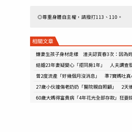
◎尊重身體自主權，請撥打113、110。
相關文章
嫌妻生孩子身材走樣 渣夫認買春3次：因為
結婚23年妻疑變心「拒同房1年」 人夫調查
曾2度流產「好幾個月沒消息」 準7寶媽吐真
27歲小伙撞傷老奶奶「醫院親自照顧」 2天
60歲大媽得富貴病「4年花光全部存款」狂要