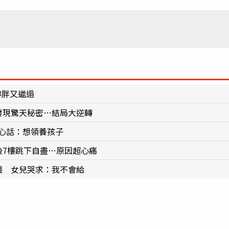
妳胖又邋遢
發現驚天秘密…結局大逆轉
心話：想領養孩子
後7樓跳下自盡…原因超心痛
錢 女兒哭求：我不會給