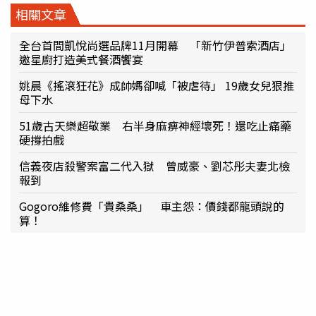
相關文章
全台首間凱悅尚選品牌11月開幕 「新竹伊普索酒店」
邀星廚打造美式餐酒饗宴
姚晨《搖滾狂花》成帥媽卻喊「被虐待」 19歲女兒狠推
母下水
51歲古天樂超敬業 右半身麻痹神經壞死！還吃止痛藥
硬撐拍戲
信義夜店殺警案富二代入獄 曾威豪、劉芯彤夫妻北檢
報到
Gogoro維修費「貴桑桑」 車主怨：價錢都龍頭說的
算！