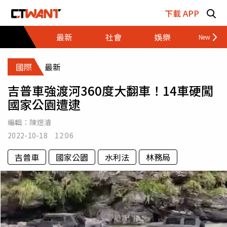
跳至主要內容區塊
下載 APP
最新
社會
娛樂
財經
國際
最新
吉普車強渡河360度大翻車！14車硬闖
國家公園遭逮
編輯：
陳煜濬
2022-10-18 12:06
吉普車
國家公園
水利法
林務局