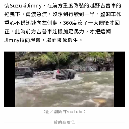
裝SuzukiJimny，在前方重度改裝的越野吉普車的
拖曳下，勇渡急流，沒想到行駛到一半，整輛車卻
重心不穩迅速向左側翻，360度滾了一大圈後才回
正，此時前方吉普車趁機加足馬力，才把這輛
Jimny拉向岸邊，場面險象環生。
（圖／翻攝自YouTube）