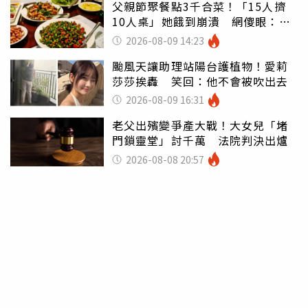
父親節聚餐點3千合菜！「15人擠
10人桌」她餓到崩潰 網傻眼：讓
店家看笑話
2026-08-09 14:23
颱風天讓助理站陽台護植物！愛莉
莎莎挨轟 笑回：他不會被吹出去
2026-08-09 16:31
老父出殯變爭產大戰！大女兒「堵
門鎖靈堂」討千萬 法院判決出爐
2026-08-08 20:57