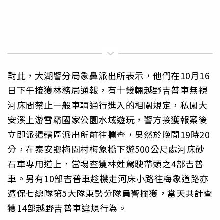
對此，大湖警分局象鼻派出所表示，他們在10月16
日下午接獲林務局通報，有十幾輛越野吉普車無視
河床間禁止一般車輛通行進入的相關規定，私闖大
安溪上游雪霸國家公園水域遊玩，警方接獲報案後
立即派遣轄區派出所前往攔查，果然於晚間19時20
分，在泰安鄉梅園村梅象橋下遊500公尺處河床砂
石車專用道上，當埸查獲林姓駕駛帶頭之4部吉普
車。另有10部吉普車趁機走河床小路往梅象道路亦
遭保七總隊第5大隊東勢分隊員警攔獲，當天共計查
獲14部越野吉普車違規行為。