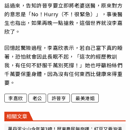
話過來，告知許晉亨要立即將老婆送醫，原來對方
的意思是「No！Hurry（不！很緊急）」，事後醫
生也指出，如果再晚一點搶救，這個世界就沒李嘉
欣了。
回憶起驚險過程，李嘉欣表示，若自己當下真的睡
著，恐怕就會因此長眠不起，「這次的經歷教訓
我，有任何不舒服千萬別死撐！」她也呼籲粉絲們
千萬要保重身體，因為沒有任何東西比健康來得重
要。
李嘉欣
老公
許晉亨
最美港姐
相關文章
萬丹泥火山今年第3噴！屏東農民無奈嘆：紅豆又要泡湯