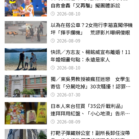
自救會轟「又再騙」擬團體訴訟
2026-08-10
以為在搭公車？2女拖行李箱直闖停機
坪「揮手攔機」 荒謬影片曝網傻眼
2026-08-09
快訊／方志友、楊銘威宣布離婚！11
年婚姻畫句點：永遠是家人
2026-08-10
獨／東吳男教授被瘋狂迷戀 女學生
寄信「分屍吃掉」30次騷擾！認罪免
關
2026-07-30
日本人來台狂買「35公斤戰利品」
連拜拜用紅盤、「小心地滑」告示牌
也帶回家
2026-08-09
打靶子彈藏辦公室！副所長卸任沒帶