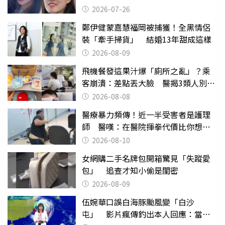
2026-07-26
鄭伊健蒙嘉慧福岡被捕獲！全黑情侶
裝「牽手掃貨」 結婚13年甜成這樣
2026-08-09
飛機餐發這果汁爆「廁所之亂」？乘
客崩潰：差點丟大臉 醫揭3類人別亂
喝
2026-08-08
醫療暴力頻傳！近一半受害者是護理
師 醫嘆：在醫院揮拳代價比你想像
的還要大
2026-08-10
女網購二手名牌包開箱驚見「失蹤愛
包」 追查才知小偷是閨密
2026-08-09
伍婉華口誤白海豚颱風變「白沙
屯」 影片瘋傳釣出本人回應：當下