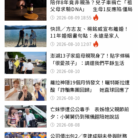
陪伴8年竟非親孫？兒子車禍亡「祖
父母求驗DNA」 生母1反應陷僵局
2026-08-09 18:55
快訊／方志友、楊銘威宣布離婚！
11年婚姻畫句點：永遠是家人
2026-08-10 12:07
澎湖13子家庭母親現身了！貼字條稱
「很愛孩子」：請還我們平靜生活
2026-08-10
蘿拉神隱19個月悄發文！曬特斯拉遭
酸「詐騙集團回歸」 她直球回應了
2026-08-10
亡妹慘遭公公毒手 表姊憶父親節前
夕：小舅舅仍到殯儀館陪她說話
2026-08-08
公司債出包2／李建成辯未參與財務