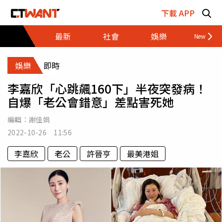
跳至主要內容區塊
下載 APP
最新
社會
娛樂
財經
娛樂
即時
李嘉欣「心跳飆160下」半夜突發病！
自爆「老公會錯意」差點害死她
編輯：
謝佳娟
2022-10-26 11:56
李嘉欣
老公
許晉亨
最美港姐