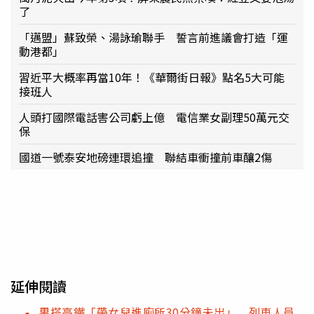
了
「邁盟」蘇致榮、湯詠瑜聯手 誓言前進議會打造「運
動港都」
習近平大概率再當10年！《華爾街日報》點名5大可能
接班人
人頭打國際電話害公司虧上億 電信業女副理50萬元交
保
國道一號泰安地磅連環追撞 聯結車衝撞前車釀2傷
延伸閱讀
男搭高鐵「帶女兒進廁所30分鐘未出」 列車人員