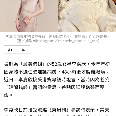
李嘉欣自曝年初險些喪命，差點因為老公「會錯意」而延誤送醫。
（圖／擷取自Instagram／michele_monique_reis）
A+
A-
被封為「最美港姐」的52歲女星李嘉欣，今年年初
因身體不適住進加護病房，48小時後才脫離險境。
近日，李嘉欣接受港媒專訪時坦言，當時因為老公
「理解錯誤」醫師的意思，差點因延誤送醫而喪
命。
李嘉欣日前接受港媒《東周刊》專訪時表示，當天