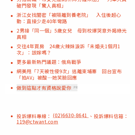
破門發現「驚人真相」
浙江女找閨密「被隔離到養老院」 入住後超心
動：直接少走40年彎路
2男接「同一個」5歲女兒 母到校爆哭意外揭綠光
真相
交往4年買房 24歲火辣妹淚訴「未婚夫1個月1
次」：該嫁嗎？
更多最新熱門議題：俄烏戰爭
網美甩「7天被性侵9次」逃離柬埔寨 回台宣布
「拍AV」被酸…她笑臉回應
做到這點才有資格說愛你
PR
(02)6630-8641
投訴爆料專線：
、投訴爆料信箱：
119@ctwant.com