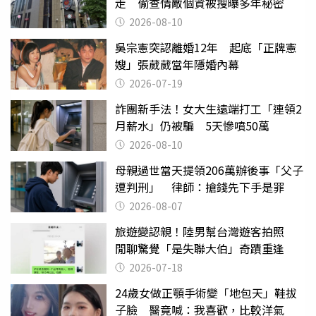
走 偷查情敵個資被搜曝多年秘密
2026-08-10
吳宗憲突認離婚12年 起底「正牌憲
嫂」張葳葳當年隱婚內幕
2026-07-19
詐團新手法！女大生遠端打工「連領2
月薪水」仍被騙 5天慘噴50萬
2026-08-10
母親過世當天提領206萬辦後事「父子
遭判刑」 律師：搶錢先下手是罪
2026-08-07
旅遊變認親！陸男幫台灣遊客拍照
閒聊驚覺「是失聯大伯」奇蹟重逢
2026-07-18
24歲女做正顎手術變「地包天」鞋拔
子臉 醫竟喊：我喜歡，比較洋氣