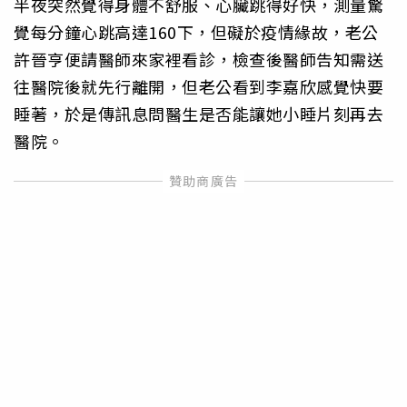
半夜突然覺得身體不舒服、心臟跳得好快，測量驚
覺每分鐘心跳高達160下，但礙於疫情緣故，老公
許晉亨便請醫師來家裡看診，檢查後醫師告知需送
往醫院後就先行離開，但老公看到李嘉欣感覺快要
睡著，於是傳訊息問醫生是否能讓她小睡片刻再去
醫院。