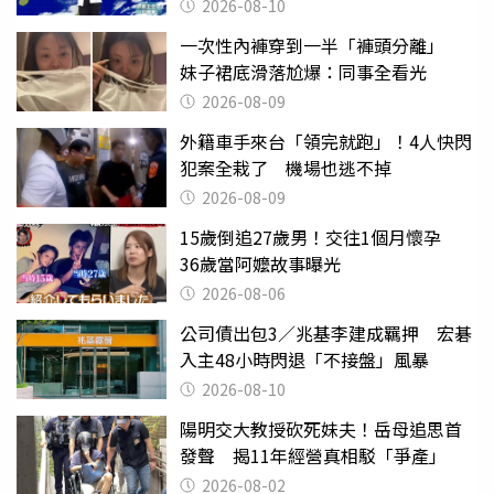
懊惱到現在
2026-08-10
一次性內褲穿到一半「褲頭分離」
妹子裙底滑落尬爆：同事全看光
2026-08-09
外籍車手來台「領完就跑」！4人快閃
犯案全栽了 機場也逃不掉
2026-08-09
15歲倒追27歲男！交往1個月懷孕
36歲當阿嬤故事曝光
2026-08-06
公司債出包3／兆基李建成羈押 宏碁
入主48小時閃退「不接盤」風暴
2026-08-10
陽明交大教授砍死妹夫！岳母追思首
發聲 揭11年經營真相駁「爭產」
2026-08-02