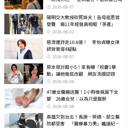
2026-08-07
陽明交大教授砍死妹夫！岳母追思首
發聲 揭11年經營真相駁「爭產」
2026-08-02
慈濟遭詐走10.6億！ 李怡貞曝女律
師背景提4疑點
2026-08-07
原本很討厭小S！家長曝「校慶1舉
動」讓她徹底改觀 網友洗版認證
2026-08-08
47歲女腹痛送醫！1小時後竟誕下女
嬰 26歲女兒：以為只是變胖
2026-08-08
高雄欠到台北！長庚、榮總、部立醫
院都受害 「醫療暴力男」離譜紀錄