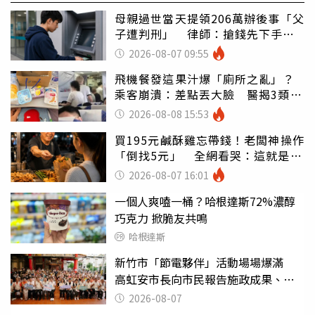
母親過世當天提領206萬辦後事「父
子遭判刑」 律師：搶錢先下手是
罪
2026-08-07 09:55
飛機餐發這果汁爆「廁所之亂」？
乘客崩潰：差點丟大臉 醫揭3類人
別亂喝
2026-08-08 15:53
買195元鹹酥雞忘帶錢！老闆神操作
「倒找5元」 全網看哭：這就是台
灣
2026-08-07 16:01
一個人爽嗑一桶？哈根達斯72%濃醇
巧克力 掀脆友共鳴
哈根達斯
新竹市「節電夥伴」活動場場爆滿
高虹安市長向市民報告施政成果、傾
聽地方建議
2026-08-07