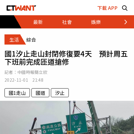
跳至主要內容區塊
下載 APP
最新
社會
娛樂
財經
生活
綜合
國1汐止走山封閉修復要4天 預計周五
下班前完成匝道搶修
記者：
中國時報簡立欣
2022-11-01 21:48
國1走山
國道
汐止