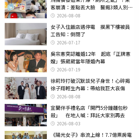
客崩潰：差點丟大臉 醫揭3類人別亂
喝
2026-08-08
女子入住飯店遇停電 摸黑下樓被員
工告知：倒閉了
2026-07-17
吳宗憲突認離婚12年 起底「正牌憲
嫂」張葳葳當年隱婚內幕
2026-07-19
徐莉玲打破沉默談兒子身世！心碎揭
徐子翔輕生內幕：帶給我巨大哀傷
2026-08-08
宜蘭伴手禮名店「開門5分鐘麵包秒
殺」 在地人喊：拜託大家別再去
2026-08-03
《陽光女子》串流上線！7.7億票房電