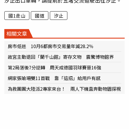
汐止出口車輛，請提前於五堵交流道駛出往汐止。
國1走山
國道
汐止
相關文章
房市低迷 10月6都房市交易量年減28.2％
故宮主動退回「蘭千山館」寄存文物 震驚博物館界
第2局落後7分逆轉 周天成德國羽球賽晉16強
網家張瑜珊雙11首戰 靠「這招」給用戶有感
為救團團大陸派2專家來台！ 兩人下機直奔動物園探視