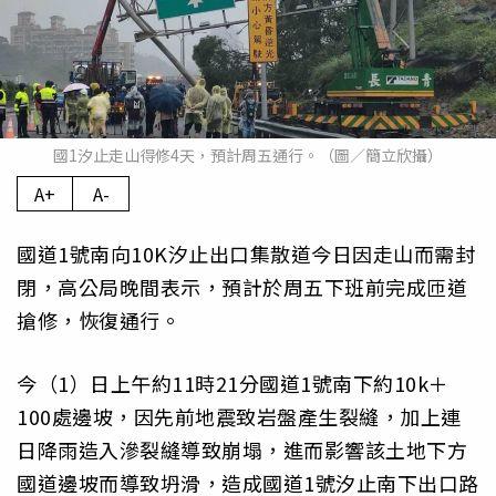
國1汐止走山得修4天，預計周五通行。（圖／簡立欣攝）
A+
A-
國道1號南向10K汐止出口集散道今日因走山而需封
閉，高公局晚間表示，預計於周五下班前完成匝道
搶修，恢復通行。
今（1）日上午約11時21分國道1號南下約10k＋
100處邊坡，因先前地震致岩盤產生裂縫，加上連
日降雨造入滲裂縫導致崩塌，進而影響該土地下方
國道邊坡而導致坍滑，造成國道1號汐止南下出口路