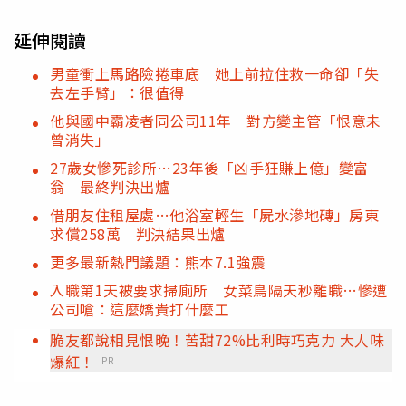
延伸閱讀
男童衝上馬路險捲車底 她上前拉住救一命卻「失
去左手臂」：很值得
他與國中霸凌者同公司11年 對方變主管「恨意未
曾消失」
27歲女慘死診所…23年後「凶手狂賺上億」變富
翁 最終判決出爐
借朋友住租屋處…他浴室輕生「屍水滲地磚」房東
求償258萬 判決結果出爐
更多最新熱門議題：熊本7.1強震
入職第1天被要求掃廁所 女菜鳥隔天秒離職…慘遭
公司嗆：這麼嬌貴打什麼工
脆友都說相見恨晚！苦甜72%比利時巧克力 大人味
爆紅！
PR