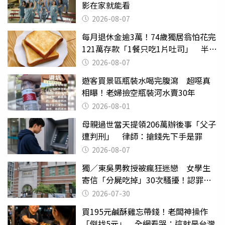
影在家就能看
2026-08-07
每月退休金逾3萬！74歲獨居翁怕花完
121萬存款「1餐只吃1片吐司」 半年
後暴瘦嚇壞女兒
2026-08-07
遊客買景區瓶裝水喝完腹瀉 超噁真
相曝！老婦撿空瓶裝河水賣30年
2026-08-01
母親過世當天提領206萬辦後事「父子
遭判刑」 律師：搶錢先下手是罪
2026-08-07
獨／東吳男教授被瘋狂迷戀 女學生
寄信「分屍吃掉」30次騷擾！認罪免
關
2026-07-30
買195元鹹酥雞忘帶錢！老闆神操作
「倒找5元」 全網看哭：這就是台灣