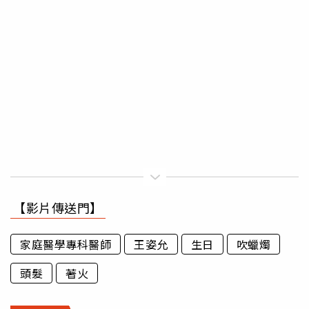
【影片傳送門】
家庭醫學專科醫師
王姿允
生日
吹蠟燭
頭髮
著火