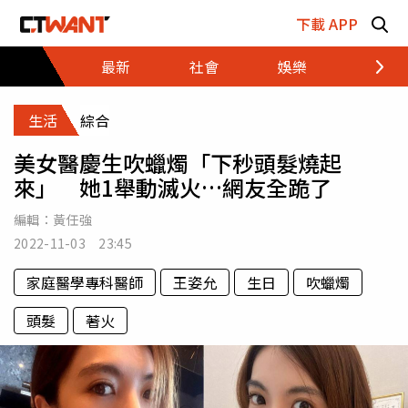
跳至主要內容區塊
下載 APP
最新
社會
娛樂
財經
生活
綜合
美女醫慶生吹蠟燭「下秒頭髮燒起
來」 她1舉動滅火…網友全跪了
編輯：
黃任強
2022-11-03 23:45
家庭醫學專科醫師
王姿允
生日
吹蠟燭
頭髮
著火