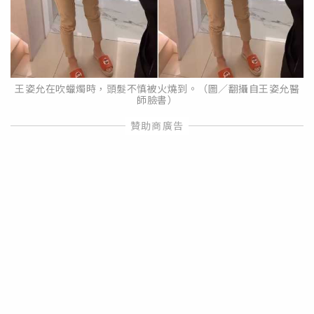
王姿允在吹蠟燭時，頭髮不慎被火燒到。（圖／翻攝自王姿允醫
師臉書）