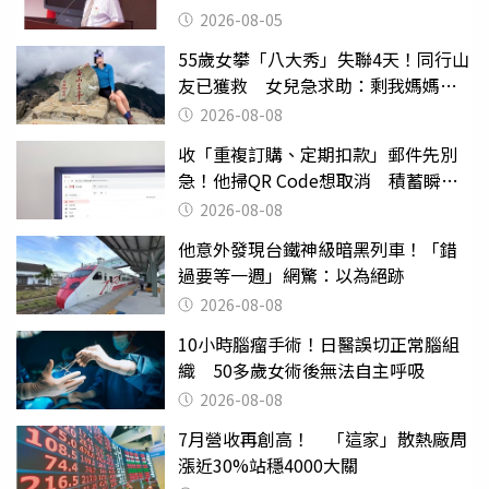
2026-08-05
55歲女攀「八大秀」失聯4天！同行山
友已獲救 女兒急求助：剩我媽媽還
沒找到
2026-08-08
收「重複訂購、定期扣款」郵件先別
急！他掃QR Code想取消 積蓄瞬間
蒸發
2026-08-08
他意外發現台鐵神級暗黑列車！「錯
過要等一週」網驚：以為絕跡
2026-08-08
10小時腦瘤手術！日醫誤切正常腦組
織 50多歲女術後無法自主呼吸
2026-08-08
7月營收再創高！ 「這家」散熱廠周
漲近30%站穩4000大關