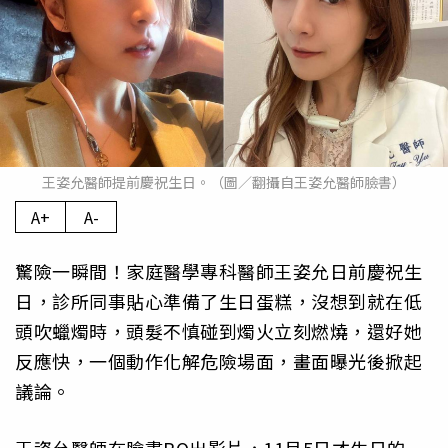
王姿允醫師提前慶祝生日。（圖／翻攝自王姿允醫師臉書）
A+
A-
驚險一瞬間！家庭醫學專科醫師王姿允日前慶祝生
日，診所同事貼心準備了生日蛋糕，沒想到就在低
頭吹蠟燭時，頭髮不慎碰到燭火立刻燃燒，還好她
反應快，一個動作化解危險場面，畫面曝光後掀起
議論。
王姿允醫師在臉書PO出影片，11月5日才生日的