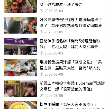
女 恐怖藏屍手法全曝光
2026-08-04
她公開恐怖飛行經歷！搭機睡醒褲子
濕了 鄰座男趁熟睡猥褻還疑留體液
2026-08-05
宜蘭伴手禮名店「開門5分鐘麵包秒
殺」 在地人喊：拜託大家別再去
2026-08-03
飛機餐發這果汁爆「廁所之亂」？乘
客崩潰：差點丟大臉 醫揭3類人別亂
喝
2026-08-08
前員工才轉投李多慧！Joeman再談建
文爆紅 認「很清楚他的價值」
2026-08-06
松屋小編問「為何大家不來吃？」