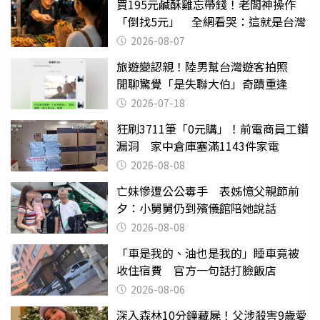
買195元鹹酥雞忘帶錢！老闆神操作
「倒找5元」 全網看哭：這就是台灣
2026-08-07
旅遊變認親！陸男幫台灣遊客拍照
閒聊驚覺「是失聯大伯」奇蹟重逢
2026-07-18
狂刷3711筆「0元購」！前電商員工鑽
漏洞 家中倉庫塞滿1143件家電
2026-08-08
亡妹慘遭公公毒手 表姊憶父親節前
夕：小舅舅仍到殯儀館陪她說話
2026-08-08
「車是我的、油也是我的」睡車竟被
收住宿費 官方一句話打臉飯店
2026-08-06
深入森林10分鐘藏屍！父涉殺害9歲愛