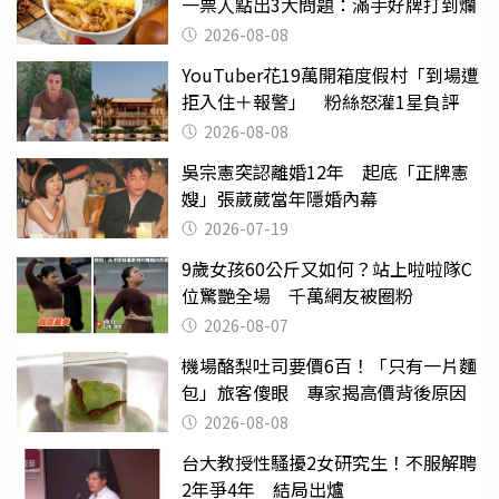
一票人點出3大問題：滿手好牌打到爛
2026-08-08
YouTuber花19萬開箱度假村「到場遭
拒入住＋報警」 粉絲怒灌1星負評
2026-08-08
吳宗憲突認離婚12年 起底「正牌憲
嫂」張葳葳當年隱婚內幕
2026-07-19
9歲女孩60公斤又如何？站上啦啦隊C
位驚艷全場 千萬網友被圈粉
2026-08-07
機場酪梨吐司要價6百！「只有一片麵
包」旅客傻眼 專家揭高價背後原因
2026-08-08
台大教授性騷擾2女研究生！不服解聘
2年爭4年 結局出爐