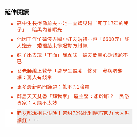
延伸閱讀
高中生長得像前夫…她一查驚見是「死了17年的兒
子」 暗黑內幕曝光
他因工作忙碌沒去國小好友婚禮…包「6600元」託
人送去 婚禮結束慘遭對方封鎖
妹子出去玩「下面」飄異味 被友問真心話尷尬不
已
女老師線上教學「遭學生霸凌」慘死 參與者驚
爆：罵人有錢拿
更多最新熱門議題：熊本7.1強震
鄰居天天焚香「拜我家」 屋主驚：想幹嘛？ 民俗
專家：可能不太妙
脆友都說相見恨晚！苦甜72%比利時巧克力 大人味
爆紅！
PR