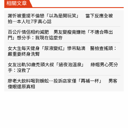
相關文章
謝忻被重提不倫戀「以為是開玩笑」 當下反應全被
拍…本人吐7字真心話
百公斤情侶相約減肥 男友變瘦竟嫌她「不適合帶出
門」想分手：我現在這麼夯
女大生每天健身「尿液變紅」慘吊點滴 醫檢查搖頭：
嚴重要終身洗腎
女友出軌50歲禿頭大叔「過夜泡溫泉」 綠帽男心死分
手：沒救了
廖老大飲料喝到蜈蚣…投訴店家僅「再補一杯」 男客
傻眼還原真相