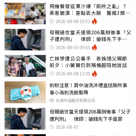
飛機餐發這果汁爆「廁所之亂」？
乘客崩潰：差點丟大臉 醫揭3類人
別亂喝
2026-08-08 15:53
母親過世當天提領206萬辦後事「父
子遭判刑」 律師：搶錢先下手是
罪
2026-08-07 09:55
亡妹慘遭公公毒手 表姊憶父親節
前夕：小舅舅仍到殯儀館陪她說話
2026-08-08 12:30
豹粉注意！買中油洗沐禮盒送無所事
事小海豹洗臉髮帶
台灣中油股份有限公司
母親過世當天提領206萬辦後事「父子
遭判刑」 律師：搶錢先下手是罪
2026-08-07