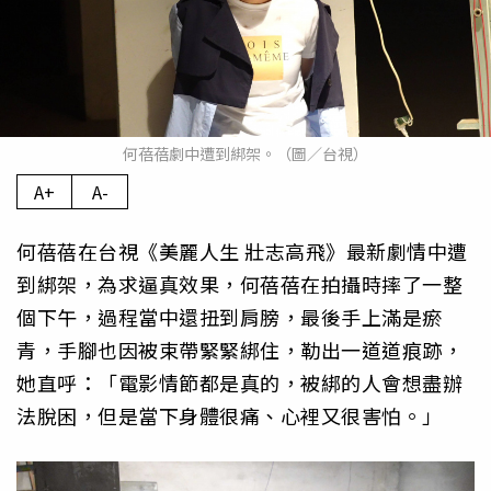
何蓓蓓劇中遭到綁架。（圖／台視）
A+
A-
何蓓蓓在台視《美麗人生 壯志高飛》最新劇情中遭
到綁架，為求逼真效果，何蓓蓓在拍攝時摔了一整
個下午，過程當中還扭到肩膀，最後手上滿是瘀
青，手腳也因被束帶緊緊綁住，勒出一道道痕跡，
她直呼：「電影情節都是真的，被綁的人會想盡辦
法脫困，但是當下身體很痛、心裡又很害怕。」