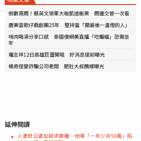
倒數兩周！蔡英文領軍大咖凱道衝票 周邊交管一次看
唐美雲歌仔戲創團25年 堅持當「關最後一盞燈的人」
啃肉喝湯分享口感 泰國傻網美直播「吃蝙蝠」恐需坐
牢
羅志祥12日高雄巨蛋開唱 好消息提前曝光
楊奇煜變詐騙公司老闆 肥肚大叔醜樣曝光
延伸閱讀
人妻對公婆反感求搬離…他嘆「一年少存50萬」陷