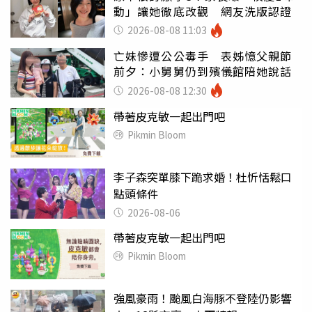
動」讓她徹底改觀 網友洗版認證
2026-08-08 11:03
亡妹慘遭公公毒手 表姊憶父親節
前夕：小舅舅仍到殯儀館陪她說話
2026-08-08 12:30
帶著皮克敏一起出門吧
Pikmin Bloom
李子森突單膝下跪求婚！杜忻恬鬆口
點頭條件
2026-08-06
帶著皮克敏一起出門吧
Pikmin Bloom
強風豪雨！颱風白海豚不登陸仍影響