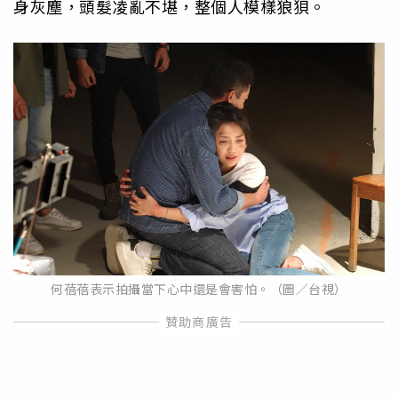
身灰塵，頭髮凌亂不堪，整個人模樣狼狽。
何蓓蓓表示拍攝當下心中還是會害怕。（圖／台視）