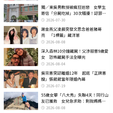
獨／東吳男教授被瘋狂迷戀 女學生
寄信「分屍吃掉」30次騷擾！認罪免
關
2026-07-30
謝金燕父凌晨突發文思念爸爸豬哥
亮 「1標籤」藏洋蔥
2026-08-08
深入森林10分鐘藏屍！父涉殺害9歲愛
女 恐怖藏屍手法全曝光
2026-08-04
吳宗憲突認離婚12年 起底「正牌憲
嫂」張葳葳當年隱婚內幕
2026-07-19
55歲女攀「八大秀」失聯4天！同行山
友已獲救 女兒急求助：剩我媽媽還
沒找到
2026-08-08