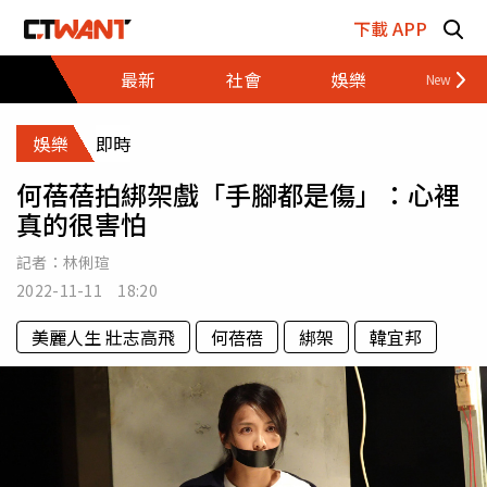
跳至主要內容區塊
下載 APP
最新
社會
娛樂
財經
娛樂
即時
何蓓蓓拍綁架戲「手腳都是傷」：心裡
真的很害怕
記者：
林俐瑄
2022-11-11 18:20
美麗人生 壯志高飛
何蓓蓓
綁架
韓宜邦