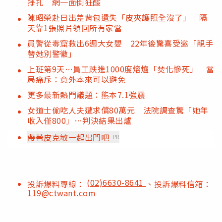
掙扎 網一面倒狂酸
陳昭榮赴日出差背包遺失「皮夾護照全沒了」 隔
天靠1張照片領回所有家當
員警從毒窟救出6週大女嬰 22年後驚喜受邀「親手
替她別警徽」
上班第9天…員工跌進1000度熔爐「焚化慘死」 當
局痛斥：意外本來可以避免
更多最新熱門議題：熊本7.1強震
女道士偷吃人夫遭求償80萬元 法院調查驚「她年
收入僅800」…判決結果出爐
帶著皮克敏一起出門吧
PR
(02)6630-8641
投訴爆料專線：
、投訴爆料信箱：
119@ctwant.com