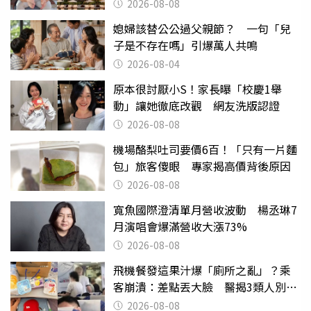
2026-08-08
媳婦該替公公過父親節？ 一句「兒
子是不存在嗎」引爆萬人共鳴
2026-08-04
原本很討厭小S！家長曝「校慶1舉
動」讓她徹底改觀 網友洗版認證
2026-08-08
機場酪梨吐司要價6百！「只有一片麵
包」旅客傻眼 專家揭高價背後原因
2026-08-08
寬魚國際澄清單月營收波動 楊丞琳7
月演唱會爆滿營收大漲73%
2026-08-08
飛機餐發這果汁爆「廁所之亂」？乘
客崩潰：差點丟大臉 醫揭3類人別亂
喝
2026-08-08