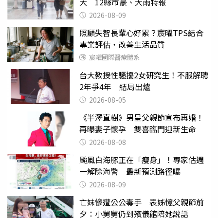
大 12縣市豪、大雨特報
2026-08-09
照顧失智長輩心好累？宸曜TPS結合
專業評估，改善生活品質
宸曜國際醫療體系
台大教授性騷擾2女研究生！不服解聘
2年爭4年 結局出爐
2026-08-05
《半澤直樹》男星父親節宣布再婚！
再曝妻子懷孕 雙喜臨門迎新生命
2026-08-08
颱風白海豚正在「瘦身」！專家估週
一解除海警 最新預測路徑曝
2026-08-09
亡妹慘遭公公毒手 表姊憶父親節前
夕：小舅舅仍到殯儀館陪她說話