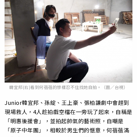
韓宜邦(右)看到何蓓蓓的慘樣忍不住找她自拍。（圖／台視）
Junior韓宜邦、孫綻、王上豪、張柏謙劇中會趕到
現場救人，4人趁拍戲空檔在一旁玩了起來，自稱是
「明惠後援會」，並拍起帥氣的藝術照，自嘲是
「原子中年團」，相較於男生們的愜意，何蓓蓓滿