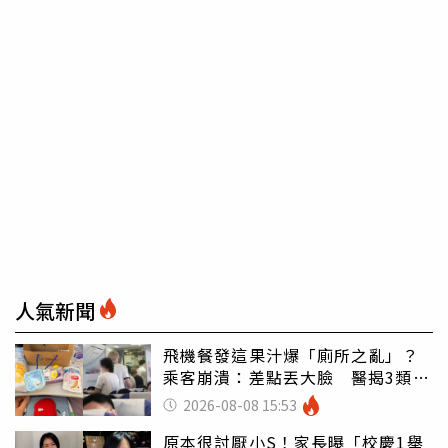
人氣新聞
飛機餐發這果汁爆「廁所之亂」？
乘客崩潰：差點丟大臉 醫揭3類人
別亂喝
2026-08-08 15:53
原本很討厭小S！家長曝「校慶1舉