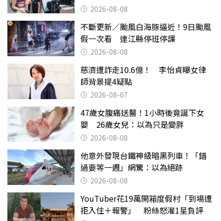
2026-08-08
不斷更新／颱風白海豚逼近！9日颱風
假一次看 連江縣停班停課
2026-08-08
慈濟遭詐走10.6億！ 李怡貞曝女律
師背景提4疑點
2026-08-07
47歲女腹痛送醫！1小時後竟誕下女
嬰 26歲女兒：以為只是變胖
2026-08-08
他意外發現台鐵神級暗黑列車！「錯
過要等一週」網驚：以為絕跡
2026-08-08
YouTuber花19萬開箱度假村「到場遭
拒入住＋報警」 粉絲怒灌1星負評