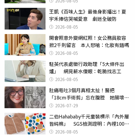
2026-08-05
王凱《百味人生》最後身影播出！夏
宇禾捧信哭喊愛意 劇迷全破防
2026-08-05
開會照意外變網紅照！女公務員妝容
掀2千則留言 本人怒嗆：化妝有錯嗎
2026-08-05
駐英代表處徵行政助理「5大條件出
爐」 網見薪水傻眼：乾脆找志工
2026-08-05
肚痛嘔吐3個月真相太扯！醫把
「18cm手術剪」忘在腹腔 她腸壞死
險喪命
2026-07-29
二伯Hahababy千元童裝標示「內外層
皆純棉」 SGS檢測證明：內裡100%
聚酯纖維
2026-08-05