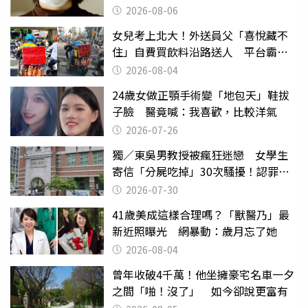
2026-08-06
女兒考上北大！外送員父「喜悅藏不
住」自費買飲料沿路送人 平台霸氣
幫付學費
2026-08-04
24歲女做正顎手術變「地包天」鞋拔
子臉 醫竟喊：我喜歡，比較洋氣
2026-07-26
獨／東吳男教授被瘋狂迷戀 女學生
寄信「分屍吃掉」30次騷擾！認罪免
關
2026-07-30
41歲美成這樣合理嗎？「獸醫乃」最
新近照曝光 網暴動：歲月忘了她
2026-08-04
曾年收破4千萬！他坐擁豪宅名車一夕
之間「啪！沒了」 如今卻說更富有