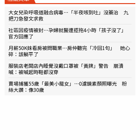
大女兒染呼吸道融合病毒…「半夜咳到吐」沒藥治 九
把刀急發文求救
社區因疫情被封…孕婦就醫遭拒拖4小時「孩子沒了」
官方回應了
月薪50K妹看房被問職業…房仲聽完「冷回1句」 她心
碎：該躺平了
服裝店老闆店內睡覺沒戴口罩被「黃牌」警告 崩潰
喊：被喊起時鞋都沒穿
賣場捕獲55歲「最美小龍女」…0濾鏡素顏照曝光 粉
絲大讚：像30歲