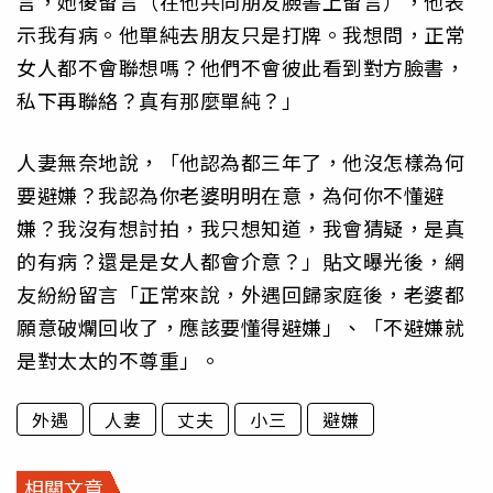
言，她後留言（在他共同朋友臉書上留言），他表
示我有病。他單純去朋友只是打牌。我想問，正常
女人都不會聯想嗎？他們不會彼此看到對方臉書，
私下再聯絡？真有那麼單純？」
人妻無奈地說，「他認為都三年了，他沒怎樣為何
要避嫌？我認為你老婆明明在意，為何你不懂避
嫌？我沒有想討拍，我只想知道，我會猜疑，是真
的有病？還是是女人都會介意？」貼文曝光後，網
友紛紛留言「正常來說，外遇回歸家庭後，老婆都
願意破爛回收了，應該要懂得避嫌」、「不避嫌就
是對太太的不尊重」。
外遇
人妻
丈夫
小三
避嫌
相關文章