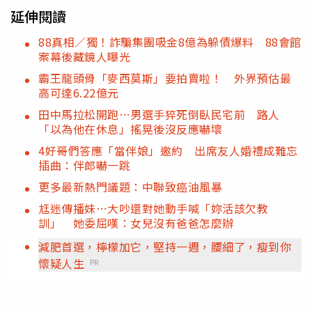
延伸閱讀
88真相／獨！詐騙集團吸金8億為躲債爆料 88會館
案幕後藏鏡人曝光
霸王龍頭骨「麥西莫斯」要拍賣啦！ 外界預估最
高可達6.22億元
田中馬拉松開跑⋯男選手猝死倒臥民宅前 路人
「以為他在休息」搖晃後沒反應嚇壞
4好哥們答應「當伴娘」邀約 出席友人婚禮成難忘
插曲：伴郎嚇一跳
更多最新熱門議題：中聯致癌油風暴
尪迷傳播妹⋯大吵還對她動手喊「妳活該欠教
訓」 她委屈嘆：女兒沒有爸爸怎麼辦
減肥首選，檸檬加它，堅持一週，腰細了，瘦到你
懷疑人生
PR