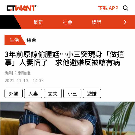
跳至主要內容區塊
下載 APP
最新
社會
娛樂
財經
生活
綜合
3年前原諒偷腥尪…小三突現身「做這
事」人妻慌了 求他避嫌反被嗆有病
編輯：
網編組
2022-11-13 14:03
外遇
人妻
丈夫
小三
避嫌