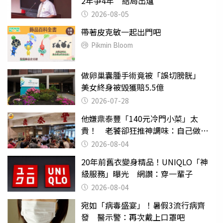
2年爭4年 結局出爐
2026-08-05
帶著皮克敏一起出門吧
Pikmin Bloom
做卵巢囊腫手術竟被「誤切膀胱」
美女終身被毀獲賠5.5億
2026-07-28
他嫌鼎泰豐「140元冷門小菜」太
貴！ 老饕卻狂推神調味：自己做不
出來
2026-08-04
20年前舊衣變身精品！UNIQLO「神
級服務」曝光 網讚：穿一輩子
2026-08-04
宛如「病毒盛宴」！暑假3流行病齊
發 醫示警：再次戴上口罩吧