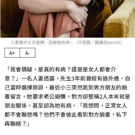
人妻要求丈夫避嫌，反被嗆有病。（示意圖／翻攝自pexels）
A+
A-
「我會猜疑，是真的有病？還是是女人都會介
意？」一名人妻透露，先生3年前曾經有過外遇，自
己當時選擇原諒，最近小三突然跑到男方朋友的臉
書留言，她要求老公避嫌，對方卻堅稱2人本來就是
朋友關係，甚至認為她有病，「我想問，正常女人
都不會聯想嗎？他們不會彼此看到對方臉書，私下
再聯絡？」