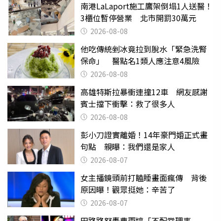
南港LaLaport施工鷹架倒塌1人送醫！
3櫃位暫停營業 北市開罰30萬元
2026-08-08
他吃傳統剉冰竟拉到脫水「緊急洗腎
保命」 醫點名1類人應注意4風險
2026-08-08
高雄特斯拉暴衝連撞12車 網友感謝
賓士擋下衝擊：救了很多人
2026-08-08
彭小刀證實離婚！14年豪門婚正式畫
句點 親曝：我們還是家人
2026-08-07
女主播鏡頭前打瞌睡畫面瘋傳 背後
原因曝！觀眾挺她：辛苦了
2026-08-07
田路路怒轟曹雨婷「不配當理事