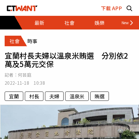
跳至主要內容區塊
下載 APP
最新
社會
娛樂
財經
社會
時事
宜蘭村長夫婦以溫泉米賄選 分別依2
萬及5萬元交保
記者：
何芸庭
2022-11-18 10:38
宜蘭
村長
夫婦
溫泉米
賄選