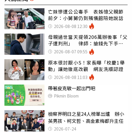
亡妹慘遭公公毒手 表姊憶父親節
前夕：小舅舅仍到殯儀館陪她說話
2026-08-08 12:30
母親過世當天提領206萬辦後事「父
子遭判刑」 律師：搶錢先下手是
罪
2026-08-07 09:55
原本很討厭小S！家長曝「校慶1舉
動」讓她徹底改觀 網友洗版認證
2026-08-08 11:03
帶著皮克敏一起出門吧
Pikmin Bloom
檢察界明日之星24人榜單出爐 辦小
英男孩、柯文哲、高金素梅都升主任
2026-07-24