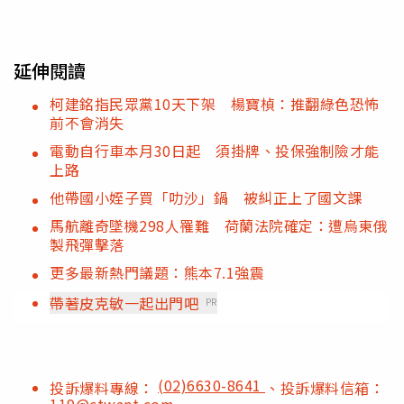
延伸閱讀
柯建銘指民眾黨10天下架 楊寶楨：推翻綠色恐怖
前不會消失
電動自行車本月30日起 須掛牌、投保強制險才能
上路
他帶國小姪子買「叻沙」鍋 被糾正上了國文課
馬航離奇墜機298人罹難 荷蘭法院確定：遭烏東俄
製飛彈擊落
更多最新熱門議題：熊本7.1強震
帶著皮克敏一起出門吧
PR
(02)6630-8641
投訴爆料專線：
、投訴爆料信箱：