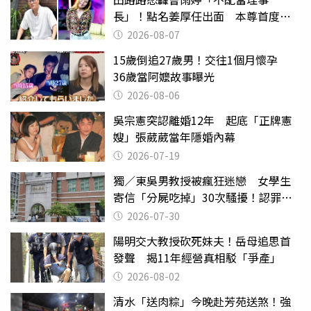
長」！點名姜厚任出面 本尊首度回
應了
2026-08-07
15歲倒追27歲男！交往1個月懷孕
36歲當阿嬤故事曝光
2026-08-06
吳宗憲突認離婚12年 起底「正牌憲
嫂」張葳葳當年隱婚內幕
2026-07-19
獨／東吳男教授被瘋狂迷戀 女學生
寄信「分屍吃掉」30次騷擾！認罪免
關
2026-07-30
陽明交大教授砍死妹夫！岳母追思首
發聲 揭11年經營真相駁「爭產」
2026-08-02
清水「送肉粽」今晚赴芳苑送煞！強