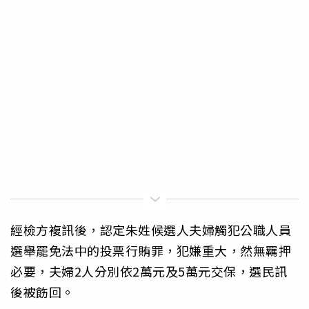
經檢方複訊後，認定朱姓候選人夫婦觸犯公職人員
選舉罷免法中的投票行賄罪，犯嫌重大，然無羈押
必要，夫婦2人分別依2萬元及5萬元交保，選民訊
後被飭回。