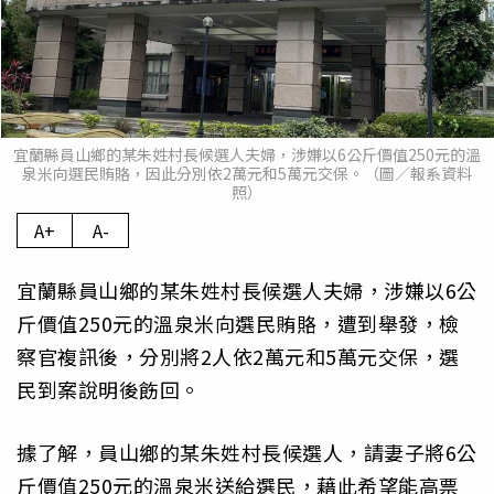
宜蘭縣員山鄉的某朱姓村長候選人夫婦，涉嫌以6公斤價值250元的溫
泉米向選民賄賂，因此分別依2萬元和5萬元交保。（圖／報系資料
照）
A+
A-
宜蘭縣員山鄉的某朱姓村長候選人夫婦，涉嫌以6公
斤價值250元的溫泉米向選民賄賂，遭到舉發，檢
察官複訊後，分別將2人依2萬元和5萬元交保，選
民到案說明後飭回。
據了解，員山鄉的某朱姓村長候選人，請妻子將6公
斤價值250元的溫泉米送給選民，藉此希望能高票