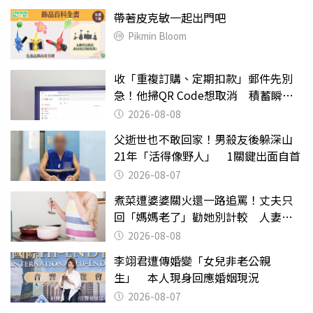
帶著皮克敏一起出門吧
Pikmin Bloom
收「重複訂購、定期扣款」郵件先別
急！他掃QR Code想取消 積蓄瞬間
蒸發
2026-08-08
父逝世也不敢回家！男殺友後躲深山
21年「活得像野人」 1關鍵出面自首
2026-08-07
煮菜遭婆婆關火還一路追罵！丈夫只
回「媽媽老了」勸她別計較 人妻超
崩潰：我像台傭
2026-08-08
李翊君遭傳婚變「女兒非老公親
生」 本人現身回應婚姻現況
2026-08-07