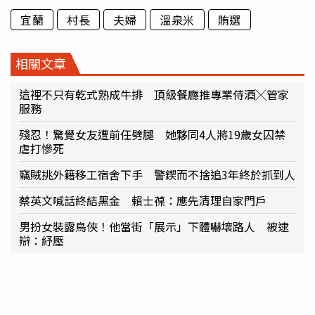
宜蘭
村長
夫婦
溫泉米
賄選
相關文章
這裡不只有乾式熟成牛排 頂級餐廳推專業侍酒╳管家
服務
殘忍！驚覺女友遭前任劈腿 她夥同4人將19歲女囚禁
虐打慘死
竊賊挑外籍移工宿舍下手 警鍥而不捨追3年終於抓到人
蔡英文喊話終結黑金 賴士葆：應先清理自家門戶
男扮女裝露鳥俠！他當街「展示」下體嚇壞路人 被逮
辯：紓壓