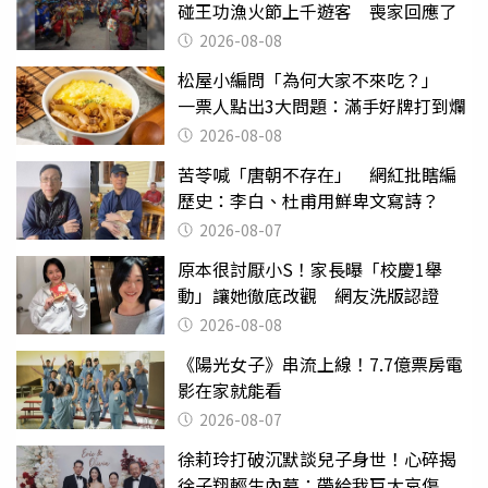
碰王功漁火節上千遊客 喪家回應了
2026-08-08
松屋小編問「為何大家不來吃？」
一票人點出3大問題：滿手好牌打到爛
2026-08-08
苦苓喊「唐朝不存在」 網紅批瞎編
歷史：李白、杜甫用鮮卑文寫詩？
2026-08-07
原本很討厭小S！家長曝「校慶1舉
動」讓她徹底改觀 網友洗版認證
2026-08-08
《陽光女子》串流上線！7.7億票房電
影在家就能看
2026-08-07
徐莉玲打破沉默談兒子身世！心碎揭
徐子翔輕生內幕：帶給我巨大哀傷