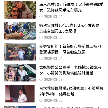
深入森林10分鐘藏屍！父涉殺害9歲愛
女 恐怖藏屍手法全曝光
2026-08-04
逃票告性騷1／OL省172元不甘被逮
反控台鐵員工6度騷擾
2026-08-05
疑勞資糾紛！新莊好市多前員工持刀
登賣場頂樓 母苦勸急送醫
2026-08-04
亡妹慘遭公公毒手 表姊憶父親節前
夕：小舅舅仍到殯儀館陪她說話
2026-08-08
台大教授性騷擾2女研究生！不服解聘
2年爭4年 結局出爐
2026-08-05