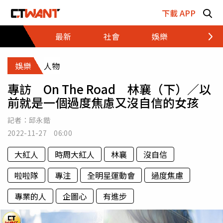
跳至主要內容區塊
下載 APP
最新
社會
娛樂
財經
娛樂
人物
專訪 On The Road 林襄（下）／以
前就是一個過度焦慮又沒自信的女孩
記者：
邱永鍇
2022-11-27 06:00
大紅人
時周大紅人
林襄
沒自信
啦啦隊
專注
全明星運動會
過度焦慮
專業的人
企圖心
有進步