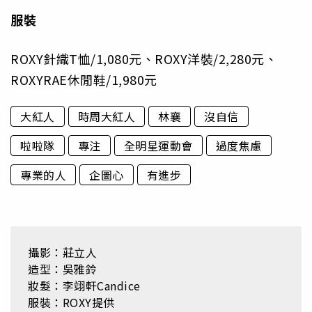
服裝
ROXY針織T恤/1,080元、ROXY洋裝/2,280元、
ROXYRAE休閒鞋/1,980元
大紅人
時周大紅人
林襄
沒自信
啦啦隊
專注
全明星運動會
過度焦慮
專業的人
企圖心
有進步
攝影：莊立人
造型：吳雅鈴
妝髮：李翊軒Candice
服裝：ROXY提供