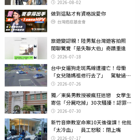
2026-08-02
做到這點才有資格說愛你
台灣癌症基金會
旅遊變認親！陸男幫台灣遊客拍照
閒聊驚覺「是失聯大伯」奇蹟重逢
2026-07-18
台中女遛狗走斑馬線遭撞亡！母慟
「女兒隨媽祖修行去了」 駕駛過失
致死判9月
2026-07-26
獨／東吳男教授被瘋狂迷戀 女學生
寄信「分屍吃掉」30次騷擾！認罪免
關
2026-07-30
新竹音樂教室命案10天後復課！他批
「太冷血」 員工怒駁：閉上嘴
2026-07-17