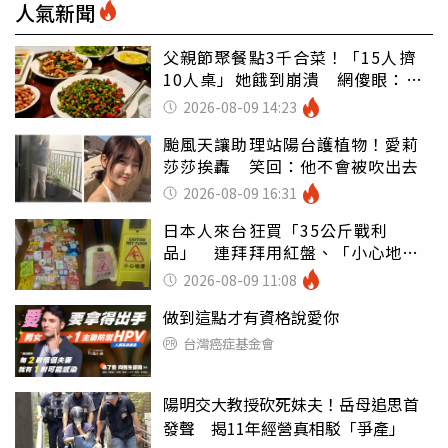
人氣新聞
父親節聚餐點3千合菜！「15人擠
10人桌」她餓到崩潰 網傻眼：讓
店家看笑話
2026-08-09 14:23
颱風天讓助理站陽台護植物！愛莉
莎莎挨轟 笑回：他不會被吹出去
2026-08-09 16:31
日本人來台狂買「35公斤戰利
品」 連拜拜用紅盤、「小心地
滑」告示牌也帶回家
2026-08-09 11:08
做到這點才有資格說愛你
台灣癌症基金會
陽明交大教授砍死妹夫！岳母追思首
發聲 揭11年經營真相駁「爭產」