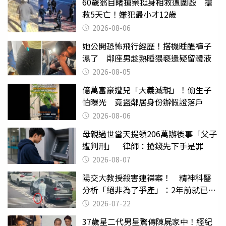
60歲翁目睹搶案挺身相救遭圍毆 搶
救5天亡！嫌犯最小才12歲
2026-08-06
她公開恐怖飛行經歷！搭機睡醒褲子
濕了 鄰座男趁熟睡猥褻還疑留體液
2026-08-05
億萬富豪遭兒「大義滅親」！偷生子
怕曝光 竟盜鄰居身份辦假證落戶
2026-08-06
母親過世當天提領206萬辦後事「父子
遭判刑」 律師：搶錢先下手是罪
2026-08-07
陽交大教授殺害連襟案！ 精神科醫
分析「絕非為了爭產」：2年前就已言
行詭異
2026-07-22
37歲星二代男星驚傳陳屍家中！經紀