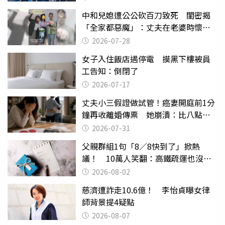
中和兒媳遭公公砍百刀致死 閨密揭
「全家都惡魔」：丈夫在老婆時懷孕
摔東西
2026-07-28
女子入住飯店遇停電 摸黑下樓被員
工告知：倒閉了
2026-07-17
丈夫小三假證做試管！癌妻開庭前1分
鐘再收離婚傳票 她崩潰：比八點檔
還扯
2026-07-31
父親群組1句「8／8快到了」掀熱
議！ 10萬人笑翻：高鐵疏運也沒列
父親節
2026-08-02
慈濟遭詐走10.6億！ 李怡貞曝女律
師背景提4疑點
2026-08-07