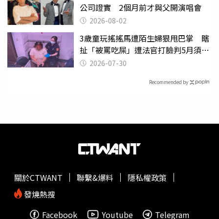
公司證實 2個月前才與父開演唱會
2026-08-02
3歲童玩搖搖馬遭陌生婦狠甩巴掌 瞎
扯「被罵吃屎」遭法官打臉判5月須入
監
2026-07-30
Recommended by
關於CTWANT
聯繫&爆料
隱私權政策
發燒熱搜
Facebook
Youtube
Telegram