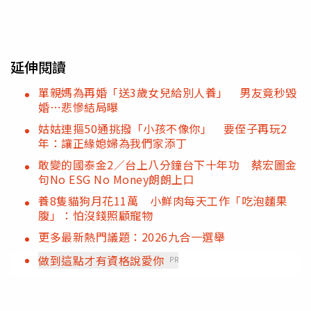
延伸閱讀
單親媽為再婚「送3歲女兒給別人養」 男友竟秒毀
婚…悲慘結局曝
姑姑連摳50通挑撥「小孩不像你」 要侄子再玩2
年：讓正緣媳婦為我們家添丁
敢變的國泰金2／台上八分鐘台下十年功 蔡宏圖金
句No ESG No Money朗朗上口
養8隻貓狗月花11萬 小鮮肉每天工作「吃泡麵果
腹」：怕沒錢照顧寵物
更多最新熱門議題：2026九合一選舉
做到這點才有資格說愛你
PR