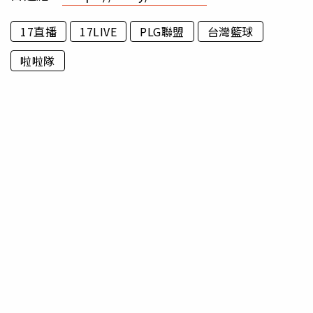
17直播
17LIVE
PLG聯盟
台灣籃球
啦啦隊