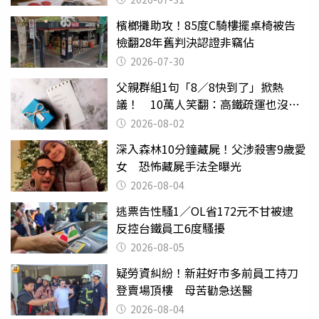
檳榔攤助攻！85度C騎樓擺桌椅被告
檢翻28年舊判決認證非竊佔
2026-07-30
父親群組1句「8／8快到了」掀熱
議！ 10萬人笑翻：高鐵疏運也沒列
父親節
2026-08-02
深入森林10分鐘藏屍！父涉殺害9歲愛
女 恐怖藏屍手法全曝光
2026-08-04
逃票告性騷1／OL省172元不甘被逮
反控台鐵員工6度騷擾
2026-08-05
疑勞資糾紛！新莊好市多前員工持刀
登賣場頂樓 母苦勸急送醫
2026-08-04