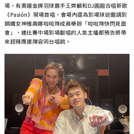
場，有奧運金牌羽球選手王齊麟和DJ圓圓合唱新歌
《Pasión》現場首唱，會場內還為到場球迷邀請到
鋼鐵女神雅典娜啦啦隊成員舉辦「啦啦隊快閃見面
會」，連比賽中場到場獻唱的人氣主播都預告將帶
來超辣應援陣容同台唱跳。