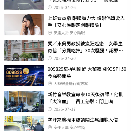
致死判9月
2026-07-26
上班看電腦 眼睛壓力大 護眼保單要入
手【安心護眼定期眼睛險】
安達人壽 安心護眼
獨／東吳男教授被瘋狂迷戀 女學生
寄信「分屍吃掉」30次騷擾！認罪免
關
2026-07-30
009829掌握AI關鍵 大華韓國KOSPI 50
今強勢開募
大華銀全能行銷方案
新竹音樂教室命案10天後復課！他批
「太冷血」 員工怒駁：閉上嘴
2026-07-17
空汙來襲機車族請關注癌細胞入侵
安達人壽 安心抗癌