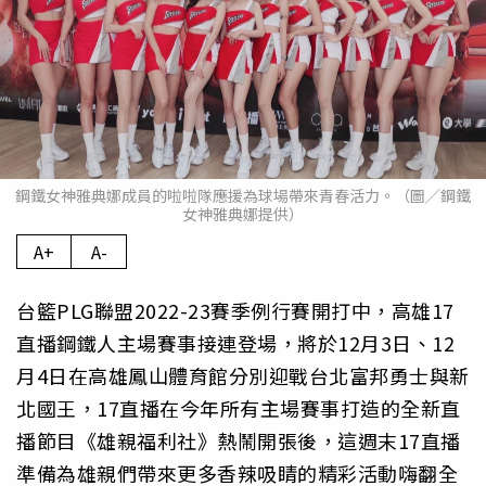
鋼鐵女神雅典娜成員的啦啦隊應援為球場帶來青春活力。（圖╱鋼鐵
女神雅典娜提供）
A+
A-
台籃PLG聯盟2022-23賽季例行賽開打中，高雄17
直播鋼鐵人主場賽事接連登場，將於12月3日、12
月4日在高雄鳳山體育館分別迎戰台北富邦勇士與新
北國王，17直播在今年所有主場賽事打造的全新直
播節目《雄親福利社》熱鬧開張後，這週末17直播
準備為雄親們帶來更多香辣吸睛的精彩活動嗨翻全