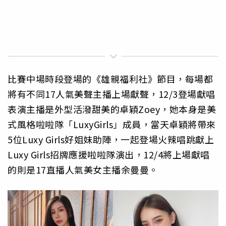
比賽中場時段登場的《雄親福利社》節目，每場都
將有不同17人氣美聲主播上場獻聲，12/3登場獻唱
表演主播是外型活潑甜美的卓穎Zoey，她本身是美
式風格啦啦隊「LuxyGirls」成員，當天卓穎將帶來
5位Luxy Girls好姐妹助陣，一起登場火辣唱跳獻上
Luxy Girls招牌應援啦啦隊演出，12/4將上場獻唱
的則是17直播人氣美女主播余曼曼。