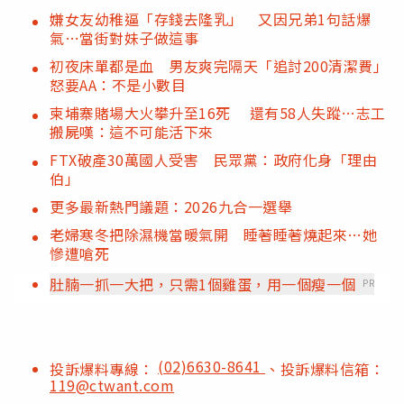
嫌女友幼稚逼「存錢去隆乳」 又因兄弟1句話爆
氣…當街對妹子做這事
初夜床單都是血 男友爽完隔天「追討200清潔費」
怒要AA：不是小數目
柬埔寨賭場大火攀升至16死 還有58人失蹤…志工
搬屍嘆：這不可能活下來
FTX破產30萬國人受害 民眾黨：政府化身「理由
伯」
更多最新熱門議題：2026九合一選舉
老婦寒冬把除濕機當暖氣開 睡著睡著燒起來…她
慘遭嗆死
肚腩一抓一大把，只需1個雞蛋，用一個瘦一個
PR
(02)6630-8641
投訴爆料專線：
、投訴爆料信箱：
119@ctwant.com