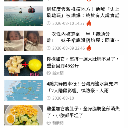
網紅度假激推這地方！他喊「史上
最難玩」被讚爆：終於有人說實話
2026-08-10 14:37
一次性內褲穿到一半「褲頭分
離」 妹子裙底滑落尬爆：同事全
看光
2026-08-09 22:46
檸檬加它，堅持一週大肚腩不見了，
重新回到45公斤
新素簡
4颱共舞機率低！台灣周邊水氣充沛
「2大階段影響」慎防豪、大雨
2026-08-10
雞蛋加它瘦肚子，全身脂肪全部消失
了，小腹都平坦了
新素簡