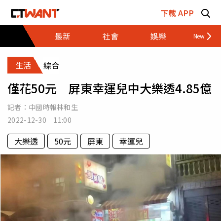
跳至主要內容區塊
下載 APP
最新
社會
娛樂
財經
生活
綜合
僅花50元 屏東幸運兒中大樂透4.85億
記者：
中國時報林和生
2022-12-30 11:00
大樂透
50元
屏東
幸運兒