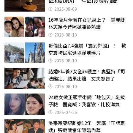
母求驗DNA」 生母1反應陷僵局
2026-08-09
16年歲月全寫在女兒身上？ 鍾麗緹
林志穎今昔照掀凍齡熱議
2026-08-10
哥倫比亞7.4強震「震到鄰國」！ 教
堂震垮民宅倒塌滿地碎片
2026-08-10
結婚8年養3女全非親生！妻堅持「司
法鑑定」結果出爐 丈夫怒告了
2026-08-10
24歲女做正顎手術變「地包天」鞋拔
子臉 醫竟喊：我喜歡，比較洋氣
2026-07-26
吳宗憲突認離婚12年 起底「正牌憲
嫂」張葳葳當年隱婚內幕