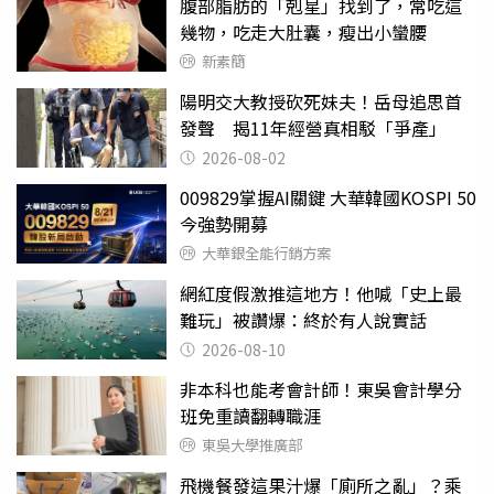
腹部脂肪的「剋星」找到了，常吃這
幾物，吃走大肚囊，瘦出小蠻腰
新素簡
陽明交大教授砍死妹夫！岳母追思首
發聲 揭11年經營真相駁「爭產」
2026-08-02
009829掌握AI關鍵 大華韓國KOSPI 50
今強勢開募
大華銀全能行銷方案
網紅度假激推這地方！他喊「史上最
難玩」被讚爆：終於有人說實話
2026-08-10
非本科也能考會計師！東吳會計學分
班免重讀翻轉職涯
東吳大學推廣部
飛機餐發這果汁爆「廁所之亂」？乘