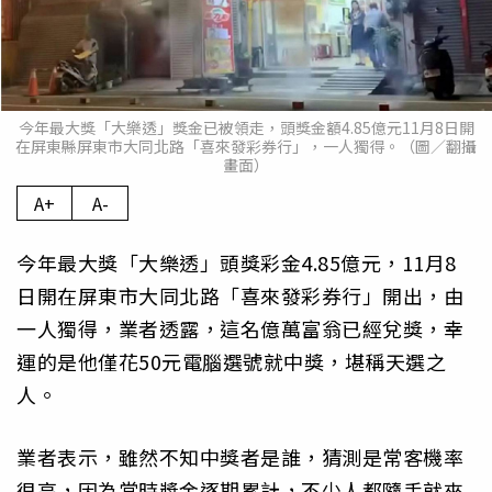
今年最大獎「大樂透」獎金已被領走，頭獎金額4.85億元11月8日開
在屏東縣屏東市大同北路「喜來發彩券行」，一人獨得。（圖／翻攝
畫面）
A+
A-
今年最大獎「大樂透」頭獎彩金4.85億元，11月8
日開在屏東市大同北路「喜來發彩券行」開出，由
一人獨得，業者透露，這名億萬富翁已經兌獎，幸
運的是他僅花50元電腦選號就中獎，堪稱天選之
人。
業者表示，雖然不知中獎者是誰，猜測是常客機率
很高，因為當時獎金逐期累計，不少人都隨手就來