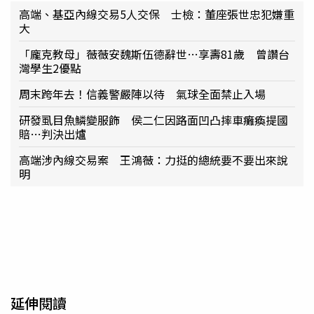
高端、基亞內線交易5人交保 士檢：董座張世忠犯嫌重
大
「龐克教母」薇薇安魏斯伍德辭世…享壽81歲 曾讚台
灣學生2優點
周末跨年去！信義警嚴陣以待 氣球全面禁止入場
研發虱目魚鱗變服飾 侯二仁因路面凹凸摔車癱瘓提國
賠…判決出爐
高端涉內線交易案 王鴻薇：力挺的總統要不要出來說
明
延伸閱讀