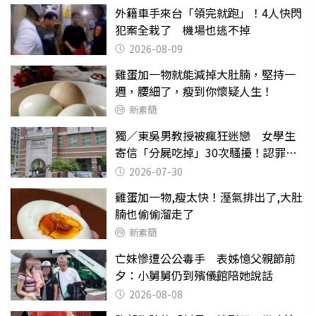
外籍車手來台「領完就跑」！4人快閃
犯案全栽了 機場也逃不掉
2026-08-09
雞蛋加一物就能減掉大肚腩，堅持一
週，腰細了，瘦到你懷疑人生！
新素簡
獨／東吳男教授被瘋狂迷戀 女學生
寄信「分屍吃掉」30次騷擾！認罪免
關
2026-07-30
雞蛋加一物,瘦太快！溼氣排出了,大肚
腩也偷偷溜走了
新素簡
亡妹慘遭公公毒手 表姊憶父親節前
夕：小舅舅仍到殯儀館陪她說話
2026-08-08