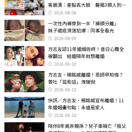
客崩潰：差點丟大臉 醫揭3類人別亂
喝
2026-08-08
一次性內褲穿到一半「褲頭分離」
妹子裙底滑落尬爆：同事全看光
2026-08-09
方志友認11年婚姻告終！昔日心聲全
被翻出 結婚隔年就想離婚
2026-08-10
方志友、楊銘威離婚！恩師早知情？
曾吐「這些話」洩端倪
2026-08-10
快訊／方志友、楊銘威宣布離婚！11
年婚姻畫句點：永遠是家人
2026-08-10
陪伴8年竟非親孫？兒子車禍亡「祖父