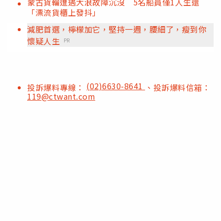
蒙古貨輪遭遇大浪故障沉沒 5名船員僅1人生還
「漂流貨櫃上發抖」
減肥首選，檸檬加它，堅持一週，腰細了，瘦到你
懷疑人生
PR
(02)6630-8641
投訴爆料專線：
、投訴爆料信箱：
119@ctwant.com