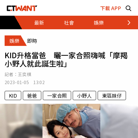
跳至主要內容區塊
下載 APP
最新
社會
娛樂
財經
娛樂
即時
KID升格當爸 曬一家合照嗨喊「摩羯
小野人就此誕生啦」
記者：
王奕棋
2023-01-05 13:02
KID
爸爸
一家合照
小野人
東區妹仔