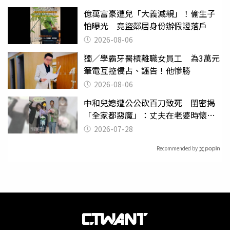
億萬富豪遭兒「大義滅親」！偷生子
怕曝光 竟盜鄰居身份辦假證落戶
2026-08-06
獨／學霸牙醫槓離職女員工 為3萬元
筆電互控侵占、誣告！他慘勝
2026-08-06
中和兒媳遭公公砍百刀致死 閨密揭
「全家都惡魔」：丈夫在老婆時懷孕
摔東西
2026-07-28
Recommended by