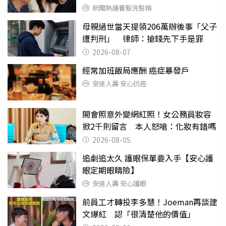
新聞熱議養髮洗髮精
母親過世當天提領206萬辦後事「父子
遭判刑」 律師：搶錢先下手是罪
2026-08-07
經常加班飯局應酬 癌症暴發戶
安達人壽 安心抗癌
開會照意外變網紅照！女公務員妝容
掀2千則留言 本人怒嗆：化妝有錯嗎
2026-08-05
追劇追太久 護眼保單要入手【安心護
眼定期眼睛險】
安達人壽 安心護眼
前員工才轉投李多慧！Joeman再談建
文爆紅 認「很清楚他的價值」