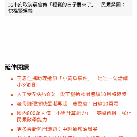
北市府取消晨會傳「輕鬆的日子要來了」 民眾黨團：
快栓緊螺絲
延伸閱讀
王思佳攜助理還原「小黃瓜事件」 她吐一句話讓
小S傻眼
人工受孕失敗8次 愛丁堡動物園熊貓10月將返陸
老母雞硬撐缺蛋潮再起 農委會：日缺20萬顆
國內800萬人僅「小學計算能力」 英國首相：強化
民眾數學能力
更多最新熱門議題：中聯致癌油風暴