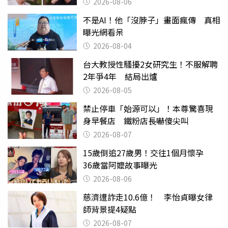
2026-08-06
不是AI！他「沒脖子」畫面瘋傳 真相
曝光網看呆
2026-08-04
台大教授性騷擾2女研究生！不服解聘
2年爭4年 結局出爐
2026-08-05
禁止停車「始源可以」！本尊驚喜現
身早餐店 鐵粉店長嚇傻尖叫
2026-08-07
15歲倒追27歲男！交往1個月懷孕
36歲當阿嬤故事曝光
2026-08-06
慈濟遭詐走10.6億！ 李怡貞曝女律
師背景提4疑點
2026-08-07