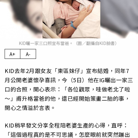
KID曬一家三口照宣布當爸。（圖／翻攝自KID臉書）
A+
A-
KID去年2月跟女友「東區妹仔」宣布結婚，同年7
月公開老婆懷孕喜訊，今（5日）他在IG曬出一家三
口的合照，開心表示：「各位觀眾，哇做老北了啦
～」甫升格當爸的他，還已經開始策畫二胎的事，
開心之情溢於言表。
KID稍早發文分享全程陪老婆生產的心得，直呼：
「這個過程真的是不可思議，怎麼眼前就突然蹦出