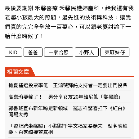
最後要謝謝 禾馨醫療 禾馨民權婦產科，給我還有我
老婆小孩最大的照顧，最先進的技術與科技，讓我
們真的完完全全放一百萬心，可以跟老婆討論下一
胎什麼時候了！
KID
爸爸
一家合照
小野人
東區妹仔
相關文章
擔憂補選投票率低 王鴻薇拜託支持者一定要出門投票
高嘉瑜要輸了！ 男分享女友20年維尼熊「變黑臉」
郭書瑤宣布新年跨足新領域 羅志祥驚喜扛下《紅白》
開場大秀
「遭尪跨坐痛毆」小甜甜千字文揭家暴始末 點名陳維
齡、白家綺掩蓋真相