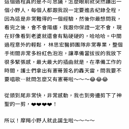
這個過程真的是不可思議，怎麼眼前就突然蹦出一
個小野人，每個人都跟我說一定要進去紀錄全程，
因為這是非常難得的一個經驗，然後你最想問我，
看完之後，會不會陽痿，我跟你保證一定不會，現
在好像看到老婆就還會有點硬硬的，哈哈哈。中間
過程意外的輕鬆， 林思宏醫師團隊非常專業，整個
手術間非常多粉紅色泡泡，讓準備當拔拔的我放下
很多緊張感，最大最大的插曲就是，在準備工作的
時間，護士們拿出有憲哥簽名的轟天雷，問我要不
要唱歌⋯就問怎麼又有憲哥啦～～～😂😂😂
從頭到尾非常快，非常感動，我也到旁邊剪下了神
聖的一剪，❤️❤️❤️❤️！
所以！摩羯小野人就此誕生啦～～～～