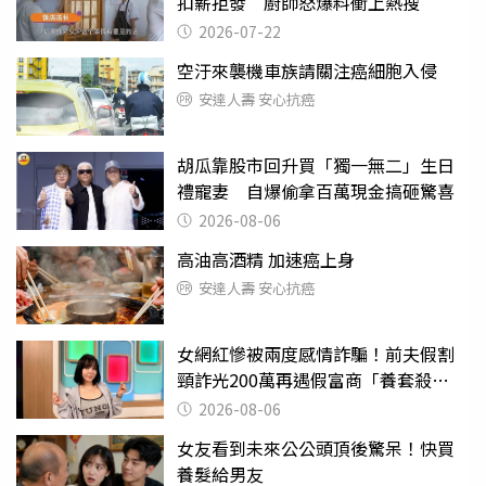
扣薪拒發 廚師怒爆料衝上熱搜
2026-07-22
空汙來襲機車族請關注癌細胞入侵
安達人壽 安心抗癌
胡瓜靠股市回升買「獨一無二」生日
禮寵妻 自爆偷拿百萬現金搞砸驚喜
2026-08-06
高油高酒精 加速癌上身
安達人壽 安心抗癌
女網紅慘被兩度感情詐騙！前夫假割
頸詐光200萬再遇假富商「養套殺
2000萬」
2026-08-06
女友看到未來公公頭頂後驚呆！快買
養髮給男友