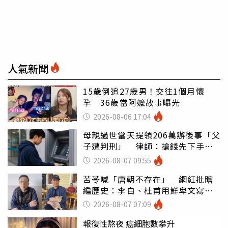
人氣新聞
15歲倒追27歲男！交往1個月懷
孕 36歲當阿嬤故事曝光
2026-08-06 17:04
母親過世當天提領206萬辦後事「父
子遭判刑」 律師：搶錢先下手是
罪
2026-08-07 09:55
苦苓喊「唐朝不存在」 網紅批瞎
編歷史：李白、杜甫用鮮卑文寫
詩？
2026-08-07 07:09
報復性熬夜 癌細胞數攀升