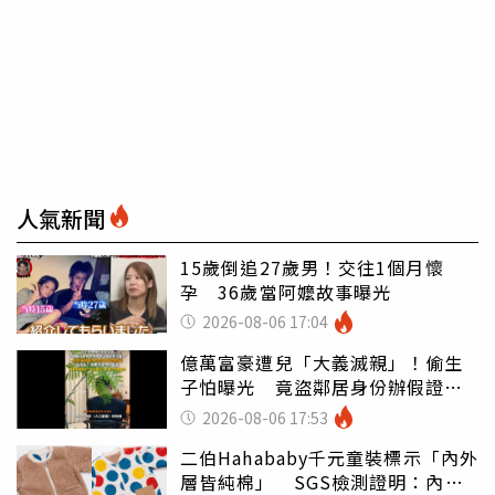
人氣新聞
15歲倒追27歲男！交往1個月懷
孕 36歲當阿嬤故事曝光
2026-08-06 17:04
億萬富豪遭兒「大義滅親」！偷生
子怕曝光 竟盜鄰居身份辦假證落
戶
2026-08-06 17:53
二伯Hahababy千元童裝標示「內外
層皆純棉」 SGS檢測證明：內裡