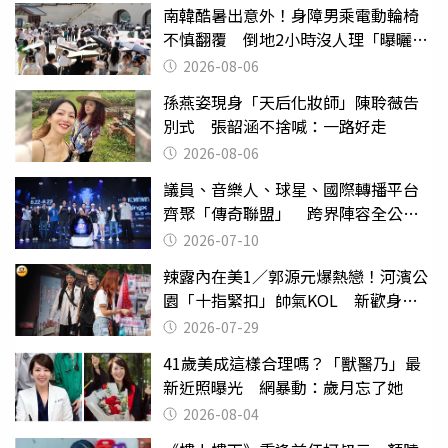
南韓酷暑出意外！身障男乘電動輪椅
不慎翻覆 倒地2小時沒人理「曝曬
亡」
2026-08-06
孫燕姿現身「天后化妝師」陳聆薇告
別式 張韶涵不捨喊：一路好走
2026-08-06
議員、音樂人、球星、國際轉播平台
齊聚「傳奇聯盟」 跨界陣容全公
開 劍指亞洲新傳奇聯賽
2026-07-10
辣露內在美1／郭源元爆熱戀！河濱公
園「十指緊扣」帥氣KOL 新歡身份
曝光
2026-07-29
41歲美成這樣合理嗎？「獸醫乃」最
新近照曝光 網暴動：歲月忘了她
2026-08-04