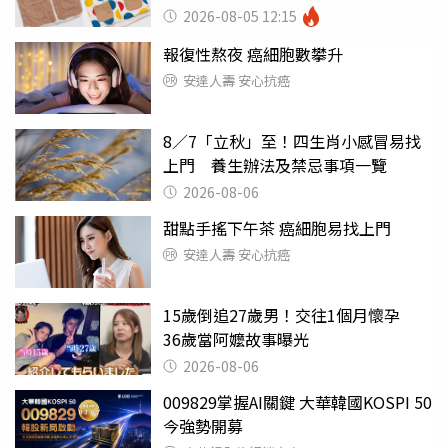
100%聚酯纖維
2026-08-05 12:15
報復性熬夜 癌細胞數攀升
安達人壽 安心抗癌
8／7「立秋」至！四生肖小感冒易找
上門 養生辦法及禁忌事項一覽
2026-08-06
甜點手搖下午茶 癌細胞易找上門
安達人壽 安心抗癌
15歲倒追27歲男！交往1個月懷孕
36歲當阿嬤故事曝光
2026-08-06
009829掌握AI關鍵 大華韓國KOSPI 50
今強勢開募