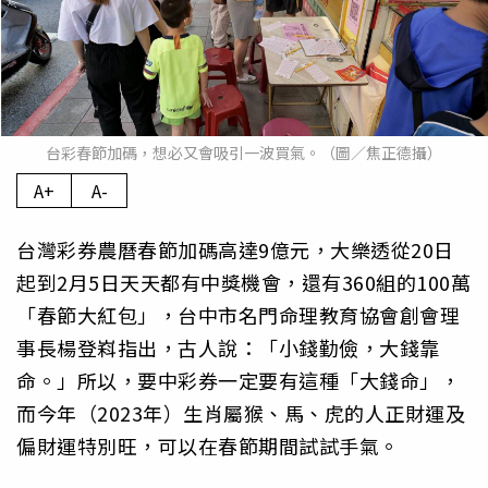
台彩春節加碼，想必又會吸引一波買氣。（圖／焦正德攝）
A+
A-
台灣彩券農曆春節加碼高達9億元，大樂透從20日
起到2月5日天天都有中獎機會，還有360組的100萬
「春節大紅包」，台中市名門命理教育協會創會理
事長楊登嵙指出，古人說：「小錢勤儉，大錢靠
命。」所以，要中彩券一定要有這種「大錢命」，
而今年（2023年）生肖屬猴、馬、虎的人正財運及
偏財運特別旺，可以在春節期間試試手氣。