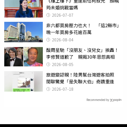
《樓上樓下》重逢前任柯叔元 顏曉
筠未婚挑戰當媽
2026-07-07
非六都買房壓力也大！ 「這2縣市」
晚一年買房多花逾百萬
2026-08-04
酸周星馳「沒朋友、沒兒女」挨轟！
李修賢道歉了 親揭30年恩怨真相
2026-08-05
旅遊變認親！陸男幫台灣遊客拍照
閒聊驚覺「是失聯大伯」奇蹟重逢
2026-07-18
Recommended by