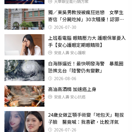
大華銀全能行銷方案
獨／東吳男教授被瘋狂迷戀 女學生
寄信「分屍吃掉」30次騷擾！認罪免
關
2026-07-30
上班看電腦 眼睛壓力大 護眼保單要入
手【安心護眼定期眼睛險】
安達人壽 安心護眼
白海豚逼近！最快明發海警 暴風圈
恐擦北台「陸警仍有變數」
2026-08-06
高油高酒精 加速癌上身
安達人壽 安心抗癌
24歲女做正顎手術變「地包天」鞋拔
子臉 醫竟喊：我喜歡，比較洋氣
2026-07-26