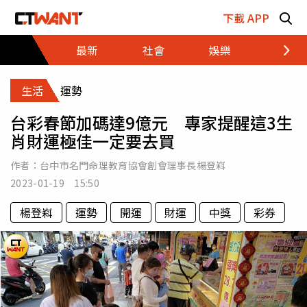
跳至主要內容區塊
下載 APP
最新
社會
娛樂
財經
生活
運勢
台彩春節加碼達9億元 專家提醒這3生
肖財運極佳一定要去買
作者：
台中市名門命理教育協會創會理事長楊登嵙
2023-01-19 15:50
楊登嵙
運勢
開運
財運
中獎
彩券