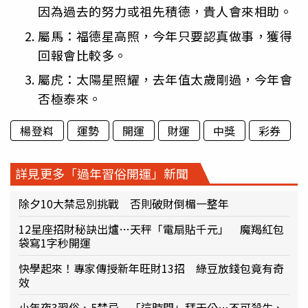
因為過去的努力或祖先積德，貴人會來相助。
屬馬：福德星高照，今年只要認真做事，獲得
回報會比較多。
屬虎：太陽星照耀，去年值太歲剛過，今年會
否極泰來。
楊登嵙
運勢
開運
財運
中獎
彩券
詳見更多「過年習俗開運」新聞
除夕10大禁忌別挑戰 否則破財倒楣一整年
12星座招財秘訣出爐…天秤「電扇貼千元」 魔羯紅包
袋寫1字秒開運
快學起來！專家傳授新年旺財13招 綠豆放錢包竟有奇
效
小年夜3習俗、5禁忌 「這時間」拜天公…不可殺生、