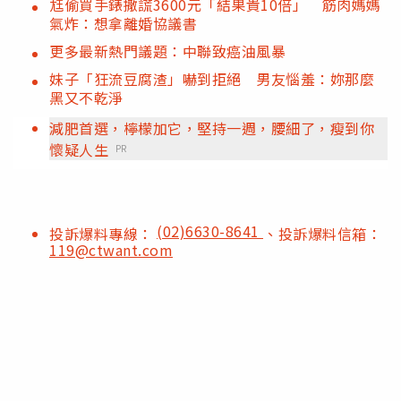
尪偷買手錶撒謊3600元「結果貴10倍」 筋肉媽媽
氣炸：想拿離婚協議書
更多最新熱門議題：中聯致癌油風暴
妹子「狂流豆腐渣」嚇到拒絕 男友惱羞：妳那麼
黑又不乾淨
減肥首選，檸檬加它，堅持一週，腰細了，瘦到你
懷疑人生
PR
(02)6630-8641
投訴爆料專線：
、投訴爆料信箱：
119@ctwant.com