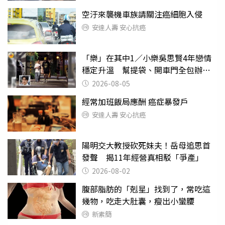
空汙來襲機車族請關注癌細胞入侵
安達人壽 安心抗癌
「樂」在其中1／小樂吳思賢4年戀情
穩定升溫 幫提袋、開車門全包辦閃
瞎眾人
2026-08-05
經常加班飯局應酬 癌症暴發戶
安達人壽 安心抗癌
陽明交大教授砍死妹夫！岳母追思首
發聲 揭11年經營真相駁「爭產」
2026-08-02
腹部脂肪的「剋星」找到了，常吃這
幾物，吃走大肚囊，瘦出小蠻腰
新素簡