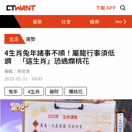
跳至主要內容區塊
下載 APP
最新
社會
娛樂
財經
生活
運勢
4生肖兔年諸事不順！屬龍行事須低
調 「這生肖」恐遇爛桃花
編輯：
陳煜濬
2023-01-31 08:45
兔年
4生肖
破財
爛桃花