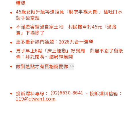
糟糕
45歲女拗升艙等遭拒竟「脫衣半裸大鬧 」猛吐口水
動手毆空姐
不滿遊客經過自家土地 村民攔車討45元「過路
費」下場慘了
更多最新熱門議題：2026九合一選舉
男子早上6點「床上運動」好幾周 鄰居不忍了留紙
條：拜託閉嘴…結局神展開
做到這點才有資格說愛你
PR
(02)6630-8641
投訴爆料專線：
、投訴爆料信箱：
119@ctwant.com