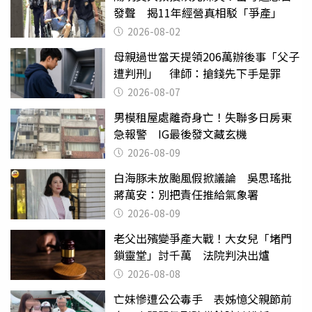
發聲 揭11年經營真相駁「爭產」
2026-08-02
母親過世當天提領206萬辦後事「父子
遭判刑」 律師：搶錢先下手是罪
2026-08-07
男模租屋處離奇身亡！失聯多日房東
急報警 IG最後發文藏玄機
2026-08-09
白海豚未放颱風假掀議論 吳思瑤批
蔣萬安：別把責任推給氣象署
2026-08-09
老父出殯變爭產大戰！大女兒「堵門
鎖靈堂」討千萬 法院判決出爐
2026-08-08
亡妹慘遭公公毒手 表姊憶父親節前