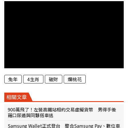
兔年
4生肖
破財
爛桃花
相關文章
900萬飛了！左營高鐵站相約交易虛擬貨幣 男得手後
藉口尿遁與同夥搭車逃
Samsung Wallet正式登台 整合Samsung Pay、數位車