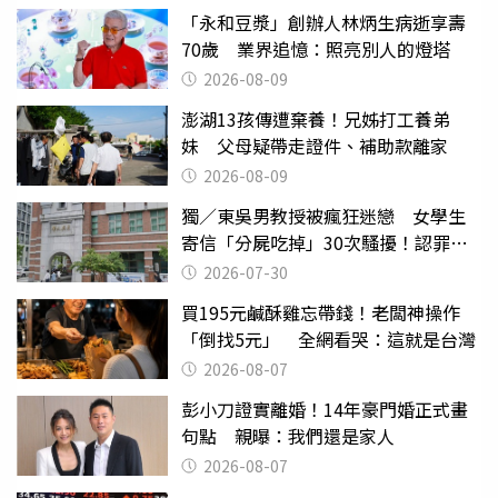
「永和豆漿」創辦人林炳生病逝享壽
70歲 業界追憶：照亮別人的燈塔
2026-08-09
澎湖13孩傳遭棄養！兄姊打工養弟
妹 父母疑帶走證件、補助款離家
2026-08-09
獨／東吳男教授被瘋狂迷戀 女學生
寄信「分屍吃掉」30次騷擾！認罪免
關
2026-07-30
買195元鹹酥雞忘帶錢！老闆神操作
「倒找5元」 全網看哭：這就是台灣
2026-08-07
彭小刀證實離婚！14年豪門婚正式畫
句點 親曝：我們還是家人
2026-08-07