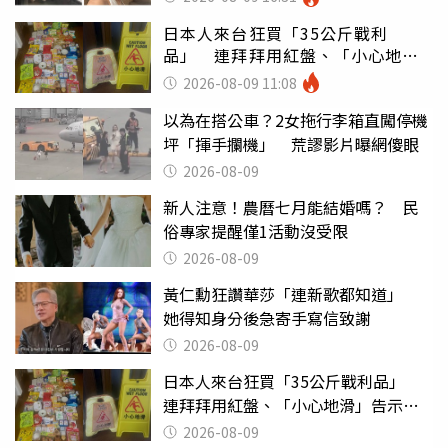
日本人來台狂買「35公斤戰利
品」 連拜拜用紅盤、「小心地
滑」告示牌也帶回家
2026-08-09 11:08
以為在搭公車？2女拖行李箱直闖停機
坪「揮手攔機」 荒謬影片曝網傻眼
2026-08-09
新人注意！農曆七月能結婚嗎？ 民
俗專家提醒僅1活動沒受限
2026-08-09
黃仁勳狂讚華莎「連新歌都知道」
她得知身分後急寄手寫信致謝
2026-08-09
日本人來台狂買「35公斤戰利品」
連拜拜用紅盤、「小心地滑」告示牌
也帶回家
2026-08-09