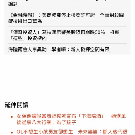
鑰匙
《金融時報》：美商務部停止核發許可證 全面封殺關
鍵技術出口華為
「傳奇投資人」葛拉漢示警美股恐再崩跌50％ 推薦
「這些」投資標的
海陸兩會人事異動 學者曝：新人發揮空間有限
延伸閱讀
女偶像被假富商尪榨乾宣布「下海陪酒」 她恢單
後從事八大行業：為了孩子
OL不想生小孩男友卻想生 未來婆婆：斷人後代很