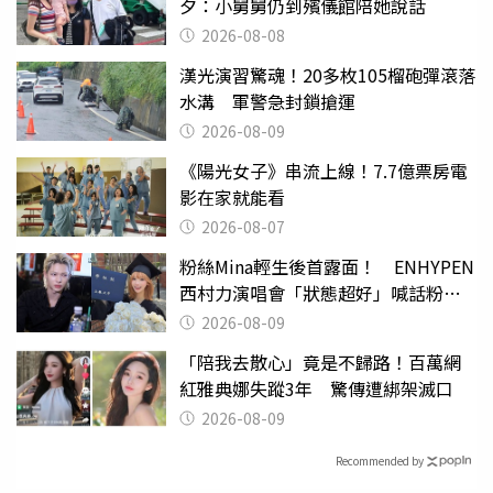
夕：小舅舅仍到殯儀館陪她說話
2026-08-08
漢光演習驚魂！20多枚105榴砲彈滾落
水溝 軍警急封鎖搶運
2026-08-09
《陽光女子》串流上線！7.7億票房電
影在家就能看
2026-08-07
粉絲Mina輕生後首露面！ ENHYPEN
西村力演唱會「狀態超好」喊話粉
絲：我們心意相通
2026-08-09
「陪我去散心」竟是不歸路！百萬網
紅雅典娜失蹤3年 驚傳遭綁架滅口
2026-08-09
Recommended by