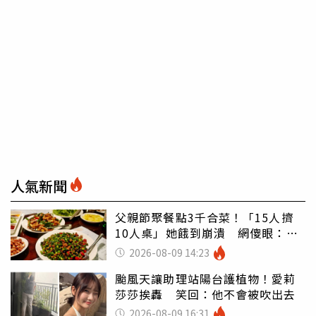
人氣新聞
父親節聚餐點3千合菜！「15人擠
10人桌」她餓到崩潰 網傻眼：讓
店家看笑話
2026-08-09 14:23
颱風天讓助理站陽台護植物！愛莉
莎莎挨轟 笑回：他不會被吹出去
2026-08-09 16:31