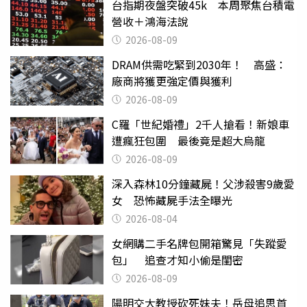
台指期夜盤突破45k 本周聚焦台積電
營收＋鴻海法說
2026-08-09
DRAM供需吃緊到2030年！ 高盛：
廠商將獲更強定價與獲利
2026-08-09
C羅「世紀婚禮」2千人搶看！新娘車
遭瘋狂包圍 最後竟是超大烏龍
2026-08-09
深入森林10分鐘藏屍！父涉殺害9歲愛
女 恐怖藏屍手法全曝光
2026-08-04
女網購二手名牌包開箱驚見「失蹤愛
包」 追查才知小偷是閨密
2026-08-09
陽明交大教授砍死妹夫！岳母追思首