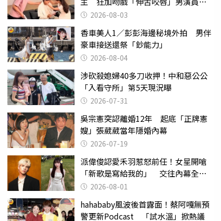
主 狂加吻戲「伸舌咬唇」男演員崩
潰
2026-08-03
香車美人1／彭彭海邊秘境外拍 男伴
豪車接送還祭「鈔能力」
2026-08-04
涉砍殺媳婦40多刀收押！中和惡公公
「入看守所」第5天現況曝
2026-07-31
吳宗憲突認離婚12年 起底「正牌憲
嫂」張葳葳當年隱婚內幕
2026-07-19
派偉俊認愛禾羽惹怒前任！女星開嗆
「新歌是寫給我的」 交往內幕全說
了
2026-08-01
hahababy風波後首露面！蔡阿嘎無預
警更新Podcast 「試水溫」掀熱議