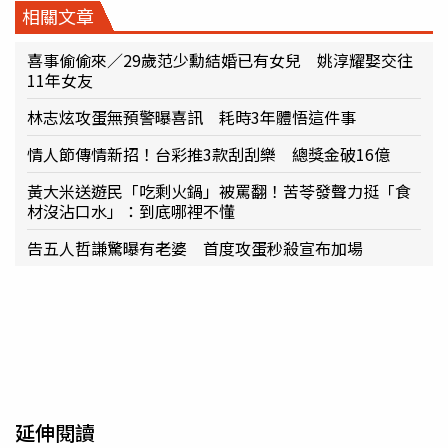
相關文章
喜事偷偷來／29歲范少勳結婚已有女兒 姚淳耀娶交往
11年女友
林志炫攻蛋無預警曝喜訊 耗時3年體悟這件事
情人節傳情新招！台彩推3款刮刮樂 總獎金破16億
黃大米送遊民「吃剩火鍋」被罵翻！苦苓發聲力挺「食
材沒沾口水」：到底哪裡不懂
告五人哲謙驚曝有老婆 首度攻蛋秒殺宣布加場
延伸閱讀