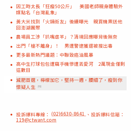
因工時太長「狂瘦50公斤」 美國老師親身體驗外
媒點名「台灣亂象」
黃大米找到「火鍋街友」後續曝光 親買機票送他
回澎湖團聚
農場員工涉「扒嘴虐羊」？清境回應曝背後無奈
出門「槍不離身」！ 男遭警逮獲還被搜出毒
更多最新熱門議題：中聯致癌油風暴
高中生打球包包遭竊手機慘遭丟愛河 2萬現金僅剩
這數目
減肥首選，檸檬加它，堅持一週，腰細了，瘦到你
懷疑人生
PR
(02)6630-8641
投訴爆料專線：
、投訴爆料信箱：
119@ctwant.com