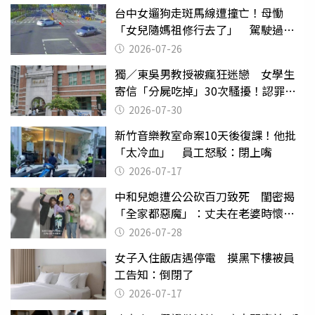
台中女遛狗走斑馬線遭撞亡！母慟
「女兒隨媽祖修行去了」 駕駛過失
致死判9月
2026-07-26
獨／東吳男教授被瘋狂迷戀 女學生
寄信「分屍吃掉」30次騷擾！認罪免
關
2026-07-30
新竹音樂教室命案10天後復課！他批
「太冷血」 員工怒駁：閉上嘴
2026-07-17
中和兒媳遭公公砍百刀致死 閨密揭
「全家都惡魔」：丈夫在老婆時懷孕
摔東西
2026-07-28
女子入住飯店遇停電 摸黑下樓被員
工告知：倒閉了
2026-07-17