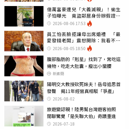
億萬富豪遭兒「大義滅親」！偷生
子怕曝光 竟盜鄰居身份辦假證落
戶
2026-08-06 17:53
員工怕丟臉拒讓母出席婚禮 「最
愛發錢老闆」震怒開除：我看不起
你
2026-08-05 18:50
腹部脂肪的「剋星」找到了，常吃這
幾物，吃走大肚囊，瘦出小蠻腰
新素簡
陽明交大教授砍死妹夫！岳母追思首
發聲 揭11年經營真相駁「爭產」
2026-08-02
旅遊變認親！陸男幫台灣遊客拍照
閒聊驚覺「是失聯大伯」奇蹟重逢
2026-07-18