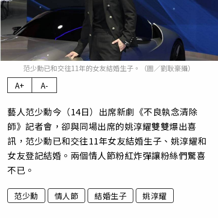
范少勳已和交往11年的女友結婚生子。（圖／劉耿豪攝）
A+
A-
藝人范少勳今（14日）出席新劇《不良執念清除
師》記者會，卻與同場出席的姚淳耀雙雙爆出喜
訊，范少勳已和交往11年女友結婚生子、姚淳耀和
女友登記結婚。兩個情人節粉紅炸彈讓粉絲們驚喜
不已。
范少勳
情人節
結婚生子
姚淳耀