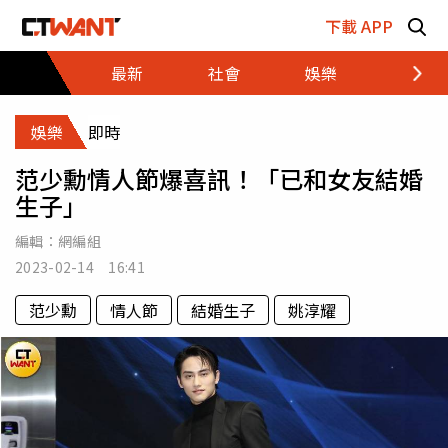
跳至主要內容區塊
下載 APP
最新
社會
娛樂
財經
娛樂
即時
范少勳情人節爆喜訊！「已和女友結婚
生子」
編輯：
網編組
2023-02-14 16:41
范少勳
情人節
結婚生子
姚淳耀