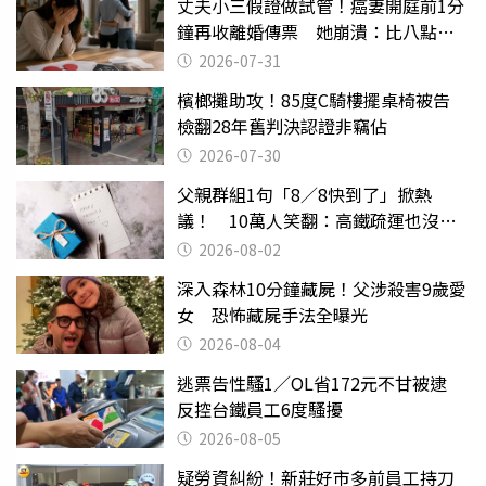
丈夫小三假證做試管！癌妻開庭前1分
鐘再收離婚傳票 她崩潰：比八點檔
還扯
2026-07-31
檳榔攤助攻！85度C騎樓擺桌椅被告
檢翻28年舊判決認證非竊佔
2026-07-30
父親群組1句「8／8快到了」掀熱
議！ 10萬人笑翻：高鐵疏運也沒列
父親節
2026-08-02
深入森林10分鐘藏屍！父涉殺害9歲愛
女 恐怖藏屍手法全曝光
2026-08-04
逃票告性騷1／OL省172元不甘被逮
反控台鐵員工6度騷擾
2026-08-05
疑勞資糾紛！新莊好市多前員工持刀