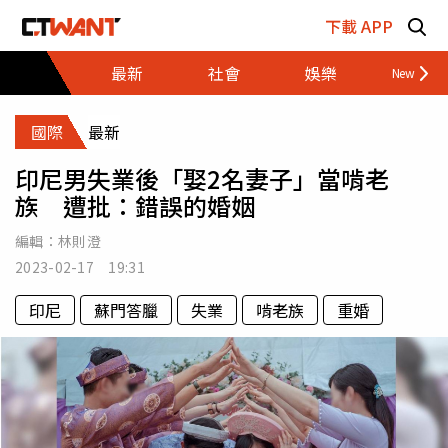
跳至主要內容區塊
下載 APP
最新
社會
娛樂
財經
國際
最新
印尼男失業後「娶2名妻子」當啃老
族 遭批：錯誤的婚姻
編輯：
林則澄
2023-02-17 19:31
印尼
蘇門答臘
失業
啃老族
重婚