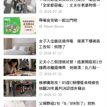
「全家都惡魔」：丈夫在老婆時懷孕
摔東西
2026-07-28
帶著皮克敏一起出門吧
Pikmin Bloom
女子入住飯店遇停電 摸黑下樓被員
工告知：倒閉了
2026-07-17
丈夫小三假證做試管！癌妻開庭前1分
鐘再收離婚傳票 她崩潰：比八點檔
還扯
2026-07-31
檳榔攤助攻！85度C騎樓擺桌椅被告
檢翻28年舊判決認證非竊佔
2026-07-30
父親群組1句「8／8快到了」掀熱