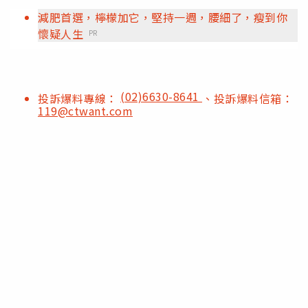
減肥首選，檸檬加它，堅持一週，腰細了，瘦到你
懷疑人生
PR
(02)6630-8641
投訴爆料專線：
、投訴爆料信箱：
119@ctwant.com