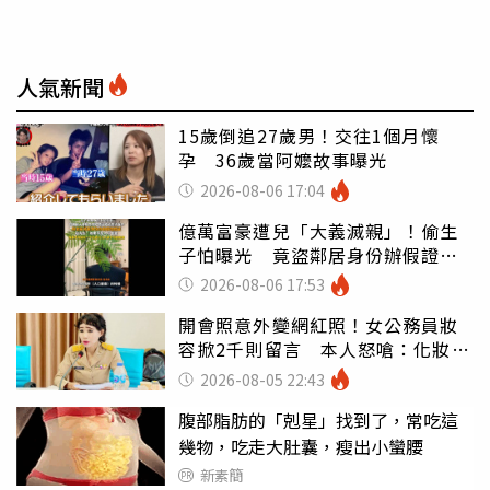
人氣新聞
15歲倒追27歲男！交往1個月懷
孕 36歲當阿嬤故事曝光
2026-08-06 17:04
億萬富豪遭兒「大義滅親」！偷生
子怕曝光 竟盜鄰居身份辦假證落
戶
2026-08-06 17:53
開會照意外變網紅照！女公務員妝
容掀2千則留言 本人怒嗆：化妝有
錯嗎
2026-08-05 22:43
腹部脂肪的「剋星」找到了，常吃這
幾物，吃走大肚囊，瘦出小蠻腰
新素簡