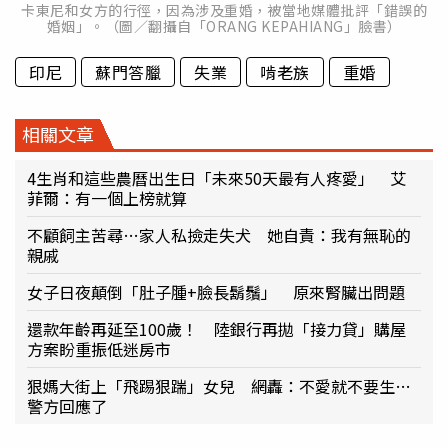
卡東尼和女方的行徑，因為涉及重婚，被當地媒體批評「錯誤的
婚姻」。（圖／翻攝自「ORANG KEPAHIANG」臉書）
印尼
蘇門答臘
失業
啃老族
重婚
相關文章
4生肖和這些農曆出生日「未來50天最有人疼愛」 艾
菲爾：有一個上榜就算
不顧飼主苦尋…家人私撿走失犬 她自責：我有無恥的
親戚
女子日夜顛倒「肚子腫+臉長鬍鬚」 原來腎臟出問題
還款年齡再延至100歲！ 陸銀行再拋「接力貸」購屋
方案盼重振低迷房市
狠媽大街上「飛踢狠踹」女兒 網轟：不愛就不要生…
警方回應了