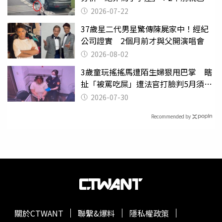
行詭異
2026-07-22
37歲星二代男星驚傳陳屍家中！經紀
公司證實 2個月前才與父開演唱會
2026-08-02
3歲童玩搖搖馬遭陌生婦狠甩巴掌 瞎
扯「被罵吃屎」遭法官打臉判5月須入
監
2026-07-30
Recommended by
關於CTWANT
聯繫&爆料
隱私權政策