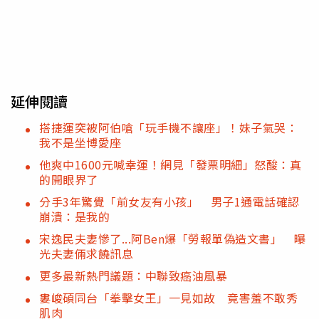
延伸閱讀
搭捷運突被阿伯嗆「玩手機不讓座」！妹子氣哭：
我不是坐博愛座
他爽中1600元喊幸運！網見「發票明細」怒酸：真
的開眼界了
分手3年驚覺「前女友有小孩」 男子1通電話確認
崩潰：是我的
宋逸民夫妻慘了...阿Ben爆「勞報單偽造文書」 曝
光夫妻倆求饒訊息
更多最新熱門議題：中聯致癌油風暴
婁峻碩同台「拳擊女王」一見如故 竟害羞不敢秀
肌肉