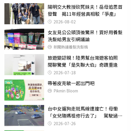
陽明交大教授砍死妹夫！岳母追思首
發聲 揭11年經營真相駁「爭產」
2026-08-02
女友見公公頭頂後驚呆！買好用養髮
洗髮給男友引網議論
新聞熱議養髮洗髮精
旅遊變認親！陸男幫台灣遊客拍照
閒聊驚覺「是失聯大伯」奇蹟重逢
2026-07-18
帶著皮克敏一起出門吧
Pikmin Bloom
台中女遛狗走斑馬線遭撞亡！母慟
「女兒隨媽祖修行去了」 駕駛過失
致死判9月
2026-07-26