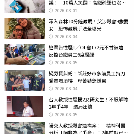
議！ 10萬人笑翻：高鐵疏運也沒列
父親節
2026-08-02
深入森林10分鐘藏屍！父涉殺害9歲愛
女 恐怖藏屍手法全曝光
2026-08-04
逃票告性騷1／OL省172元不甘被逮
反控台鐵員工6度騷擾
2026-08-05
疑勞資糾紛！新莊好市多前員工持刀
登賣場頂樓 母苦勸急送醫
2026-08-04
台大教授性騷擾2女研究生！不服解聘
2年爭4年 結局出爐
2026-08-05
陽交大教授殺害連襟案！ 精神科醫
分析「絕非為了爭產」：2年前就已言