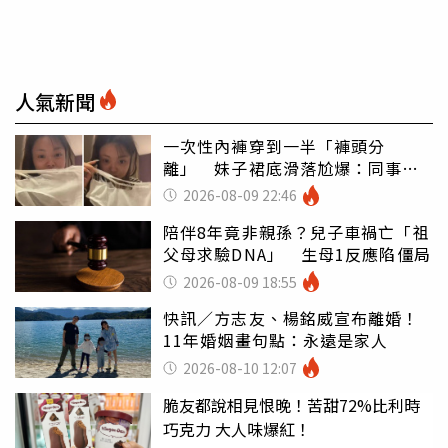
人氣新聞
一次性內褲穿到一半「褲頭分
離」 妹子裙底滑落尬爆：同事全
看光
2026-08-09 22:46
陪伴8年竟非親孫？兒子車禍亡「祖
父母求驗DNA」 生母1反應陷僵局
2026-08-09 18:55
快訊／方志友、楊銘威宣布離婚！
11年婚姻畫句點：永遠是家人
2026-08-10 12:07
脆友都說相見恨晚！苦甜72%比利時
巧克力 大人味爆紅！