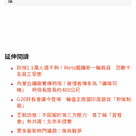
度
延伸閱讀
砍掉1.1萬人還不夠！Meta醞釀新一輪裁員 恐數千
名員工受害
內蒙古礦廠驚傳坍塌！被埋者傳多為「礦場司
機」 坍塌長度長約400公尺
G20財長會議今登場 輪值主席國印度避談「對俄制
裁」
王毅訪俄：不屈服於第三方壓力 普丁稱「習普
會」有共識！北京未證實
更多最新熱門議題：俄烏戰爭