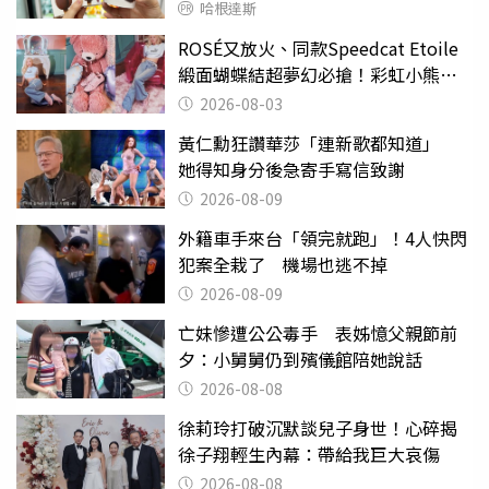
哈根達斯
ROSÉ又放火、同款Speedcat Etoile
緞面蝴蝶結超夢幻必搶！彩虹小熊聯
名也萌到想包色
2026-08-03
黃仁勳狂讚華莎「連新歌都知道」
她得知身分後急寄手寫信致謝
2026-08-09
外籍車手來台「領完就跑」！4人快閃
犯案全栽了 機場也逃不掉
2026-08-09
亡妹慘遭公公毒手 表姊憶父親節前
夕：小舅舅仍到殯儀館陪她說話
2026-08-08
徐莉玲打破沉默談兒子身世！心碎揭
徐子翔輕生內幕：帶給我巨大哀傷
2026-08-08