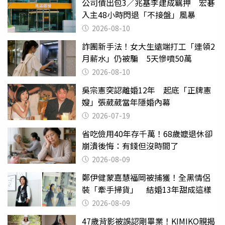
公司債出包3／兆基李建成羈押 宏碁
入主48小時閃退「不接盤」風暴
2026-08-10
詐團新手法！女大生遠端打工「連領2
月薪水」仍被騙 5天慘噴50萬
2026-08-10
吳宗憲突認離婚12年 起底「正牌憲
嫂」張葳葳當年隱婚內幕
2026-07-19
省吃儉用40年存千萬！68歲嬤退休卻
崩潰後悔：有錢但沒時間了
2026-08-09
鄭伊健蒙嘉慧福岡被捕獲！全黑情侶
裝「牽手掃貨」 結婚13年甜成這樣
2026-08-09
47歲背影被誤認剛畢業！KIMIKO親揭