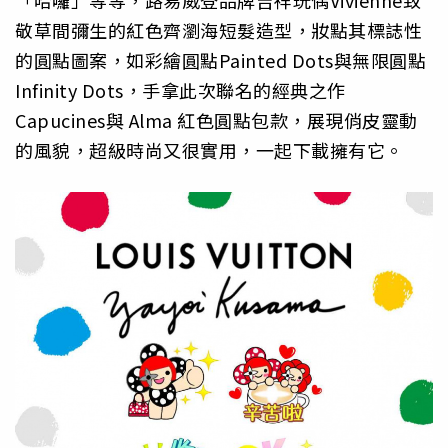
「哈囉」等等，路易威登品牌吉祥玩偶Vivienne致
敬草間彌生的紅色齊瀏海短髮造型，妝點其標誌性
的圓點圖案，如彩繪圓點Painted Dots與無限圓點
Infinity Dots，手拿此次聯名的經典之作
Capucines與 Alma 紅色圓點包款，展現俏皮靈動
的風貌，超級時尚又很實用，一起下載擁有它。