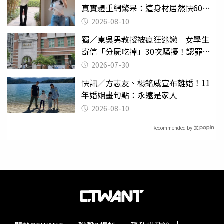
真實體重網驚呆：這身材居然快60公
斤？
2026-08-10
獨／東吳男教授被瘋狂迷戀 女學生
寄信「分屍吃掉」30次騷擾！認罪免
關
2026-07-30
快訊／方志友、楊銘威宣布離婚！11
年婚姻畫句點：永遠是家人
2026-08-10
Recommended by