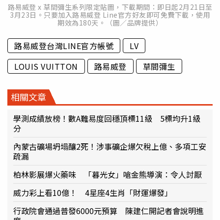
路易威登 x 草間彌生系列限定貼圖，下載期間：即日起2月21日至
3月23日。只要加入路易威登 Line官方好友即可免費下載，使用
期效為180天。（圖／品牌提供）
路易威登台灣LINE官方帳號
LV
LOUIS VUITTON
路易威登
草間彌生
相關文章
學測成績放榜！數A難易度回穩頂標11級 5標均升1級
分
內蒙古礦場坍塌釀2死！涉事礦企爆欠稅上億、多項工安
疏漏
柏林影展爆火藥味 「暮光女」嗆金熊導演：令人討厭
威力彩上看10億！ 4星座4生肖「財運爆發」
行政院會通過普發6000元預算 陳建仁開記者會說明進