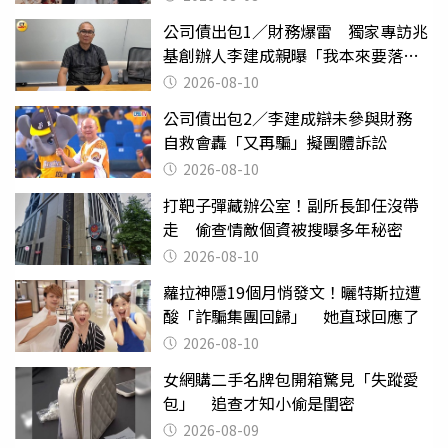
公司債出包1／財務爆雷 獨家專訪兆
基創辦人李建成親曝「我本來要落
跑」
2026-08-10
公司債出包2／李建成辯未參與財務
自救會轟「又再騙」擬團體訴訟
2026-08-10
打靶子彈藏辦公室！副所長卸任沒帶
走 偷查情敵個資被搜曝多年秘密
2026-08-10
蘿拉神隱19個月悄發文！曬特斯拉遭
酸「詐騙集團回歸」 她直球回應了
2026-08-10
女網購二手名牌包開箱驚見「失蹤愛
包」 追查才知小偷是閨密
2026-08-09