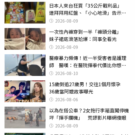
日本人來台狂買「35公斤戰利品」
連拜拜用紅盤、「小心地滑」告示牌
也帶回家
2026-08-09
一次性內褲穿到一半「褲頭分離」
妹子裙底滑落尬爆：同事全看光
2026-08-09
醫療暴力頻傳！近一半受害者是護理
師 醫嘆：在醫院揮拳代價比你想像
的還要大
2026-08-10
15歲倒追27歲男！交往1個月懷孕
36歲當阿嬤故事曝光
2026-08-06
以為在搭公車？2女拖行李箱直闖停機
坪「揮手攔機」 荒謬影片曝網傻眼
2026-08-09