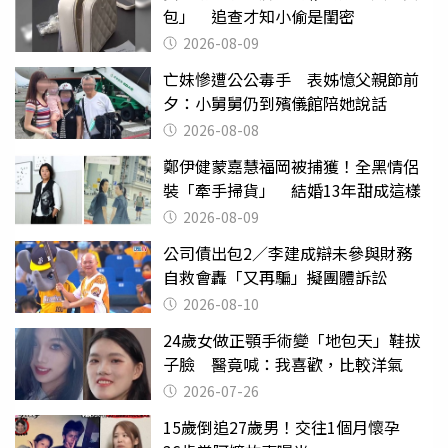
包」 追查才知小偷是閨密
2026-08-09
亡妹慘遭公公毒手 表姊憶父親節前
夕：小舅舅仍到殯儀館陪她說話
2026-08-08
鄭伊健蒙嘉慧福岡被捕獲！全黑情侶
裝「牽手掃貨」 結婚13年甜成這樣
2026-08-09
公司債出包2／李建成辯未參與財務
自救會轟「又再騙」擬團體訴訟
2026-08-10
24歲女做正顎手術變「地包天」鞋拔
子臉 醫竟喊：我喜歡，比較洋氣
2026-07-26
15歲倒追27歲男！交往1個月懷孕