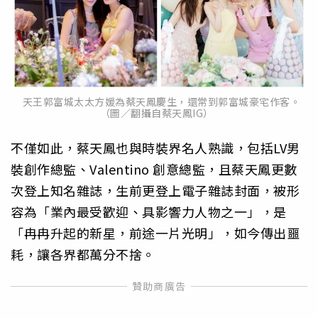
天王郭富城太太方媛為蔡天鳳慶生，還常到郭富城豪宅作客。
（圖／翻攝自蔡天鳳IG）
不僅如此，蔡天鳳也與時裝界名人熟識，包括LV男
裝創作總監、Valentino 創意總監，且蔡天鳳更數
次登上知名雜誌，生前更登上電子雜誌封面，被形
容為「業內最受歡迎、具影響力人物之一」，是
「冉冉升起的新星，前途一片光明」，如今傳出噩
耗，讓各界都萬分不捨。