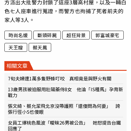
方派出大批警力封鎖了這座3層高村屋，以及一輛白
色七人座車進行蒐證，而警方也拘捕了死者前夫的
家人等3人。
時尚名媛
斷頭碎屍
超狂背景
郭富城豪宅
天王嫂
蔡天鳳
相關文章
7旬夫婦遭1萬多隻野蜂叮咬 真相竟是與野火有關
13歲男孩被迫服用壯陽藥侍8女 他淪「IS種馬」孕育新
戰力
張文綺、蔡允潔飛北京沒帶護照「還傻問為何要」 誇
張行徑小S也傻眼
女員工爆桃色風波「曖昧26男被公告」 她怒提告台鐵
回應了