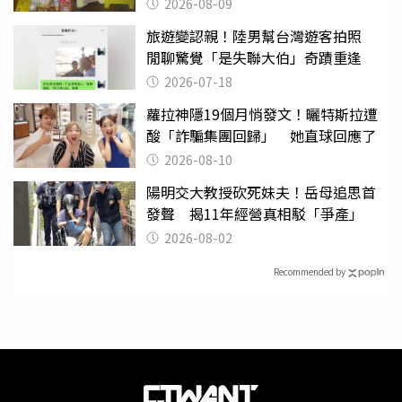
也帶回家
2026-08-09
旅遊變認親！陸男幫台灣遊客拍照
閒聊驚覺「是失聯大伯」奇蹟重逢
2026-07-18
蘿拉神隱19個月悄發文！曬特斯拉遭
酸「詐騙集團回歸」 她直球回應了
2026-08-10
陽明交大教授砍死妹夫！岳母追思首
發聲 揭11年經營真相駁「爭產」
2026-08-02
Recommended by