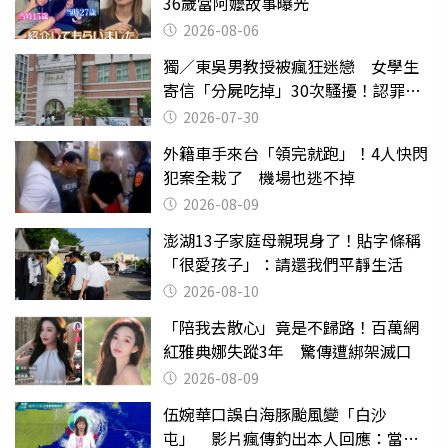
36歲當阿嬤故事曝光
2026-08-06
獨／東吳男教授被瘋狂迷戀 女學生
寄信「分屍吃掉」30次騷擾！認罪免
關
2026-07-30
外籍車手來台「領完就跑」！4人快閃
犯案全栽了 機場也逃不掉
2026-08-09
澎湖13子家庭母親現身了！貼字條稱
「很愛孩子」：請還我們平靜生活
2026-08-10
「陪我去散心」竟是不歸路！百萬網
紅雅典娜失蹤3年 驚傳遭綁架滅口
2026-08-09
伍婉華口誤白海豚颱風變「白沙
屯」 影片瘋傳釣出本人回應：當下