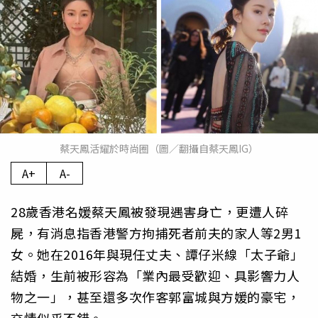
蔡天鳳活耀於時尚圈（圖／翻攝自蔡天鳳IG）
A+
A-
28歲香港名媛蔡天鳳被發現遇害身亡，更遭人碎
屍，有消息指香港警方拘捕死者前夫的家人等2男1
女。她在2016年與現任丈夫、譚仔米線「太子爺」
結婚，生前被形容為「業內最受歡迎、具影響力人
物之一」，甚至還多次作客郭富城與方媛的豪宅，