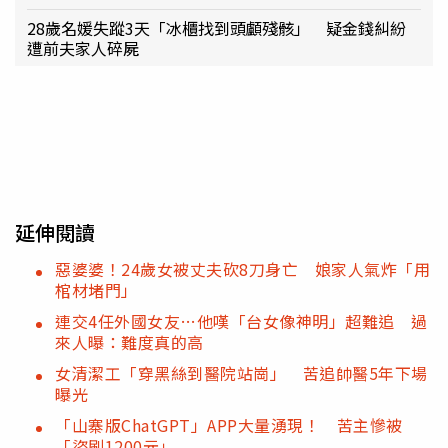
28歲名媛失蹤3天「冰櫃找到頭顱殘骸」 疑金錢糾紛
遭前夫家人碎屍
延伸閱讀
惡婆婆！24歲女被丈夫砍8刀身亡 娘家人氣炸「用
棺材堵門」
連交4任外國女友…他嘆「台女像神明」超難追 過
來人曝：難度真的高
女清潔工「穿黑絲到醫院站崗」 苦追帥醫5年下場
曝光
「山寨版ChatGPT」APP大量湧現！ 苦主慘被
「盜刷1200元」