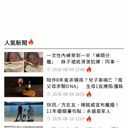
人氣新聞
一次性內褲穿到一半「褲頭分
離」 妹子裙底滑落尬爆：同事全
看光
2026-08-09 22:46
陪伴8年竟非親孫？兒子車禍亡「祖
父母求驗DNA」 生母1反應陷僵局
2026-08-09 18:55
快訊／方志友、楊銘威宣布離婚！
11年婚姻畫句點：永遠是家人
2026-08-10 12:07