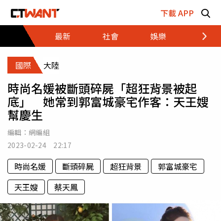
跳至主要內容區塊
下載 APP
最新
社會
娛樂
財經
國際
大陸
時尚名媛被斷頭碎屍「超狂背景被起
底」 她常到郭富城豪宅作客：天王嫂
幫慶生
編輯：
網編組
2023-02-24 22:17
時尚名媛
斷頭碎屍
超狂背景
郭富城豪宅
天王嫂
蔡天鳳