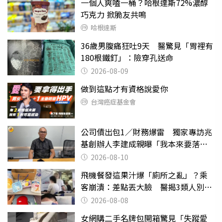
一個人爽嗑一桶？哈根達斯72%濃醇
巧克力 掀脆友共鳴
哈根達斯
36歲男腹痛狂吐9天 醫驚見「胃裡有
180根鐵釘」：險穿孔送命
2026-08-09
做到這點才有資格說愛你
台灣癌症基金會
公司債出包1／財務爆雷 獨家專訪兆
基創辦人李建成親曝「我本來要落
跑」
2026-08-10
飛機餐發這果汁爆「廁所之亂」？乘
客崩潰：差點丟大臉 醫揭3類人別亂
喝
2026-08-08
女網購二手名牌包開箱驚見「失蹤愛