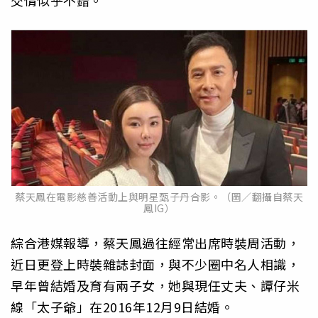
交情似乎不錯。
蔡天鳳在電影慈善活動上與明星甄子丹合影。（圖／翻攝自蔡天
鳳IG）
綜合港媒報導，蔡天鳳過往經常出席時裝周活動，
近日更登上時裝雜誌封面，與不少圈中名人相識，
早年曾結婚及育有兩子女，她與現任丈夫、譚仔米
線「太子爺」在2016年12月9日結婚。