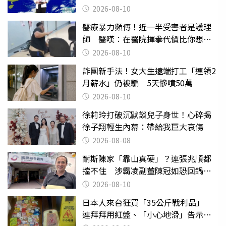
懊惱到現在
2026-08-10
醫療暴力頻傳！近一半受害者是護理
師 醫嘆：在醫院揮拳代價比你想像
的還要大
2026-08-10
詐團新手法！女大生遠端打工「連領2
月薪水」仍被騙 5天慘噴50萬
2026-08-10
徐莉玲打破沉默談兒子身世！心碎揭
徐子翔輕生內幕：帶給我巨大哀傷
2026-08-08
耐斯陳家「靠山真硬」？連張兆順都
擋不住 涉霸凌副董陳冠如恐回鍋國
票證
2026-08-10
日本人來台狂買「35公斤戰利品」
連拜拜用紅盤、「小心地滑」告示牌