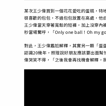
某次王少偉買到一個花花愛吃的蛋糕，特
很喜歡的包包，不過包包放置在高處，他
王少偉當天穿著寬鬆的短褲，加上沒穿內
秒當場驚呼，「Only one ball！Oh my 
對此，王少偉尷尬解釋，其實另一顆「蛋
認識20幾年，照理說好朋友應該要出面幫
偉哭笑不得，「之後我會再找機會解釋，