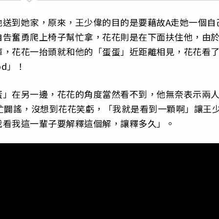
地送到她家，原來，王少偉的目的是要藉故A走她一個自
自告奮勇爬上椅子幫忙拿，花花則是在下面扶住他，由
褲，花花一抬頭就和他的「蛋蛋」近距離相見，花花看了
god」！
蛋」在另一邊，花花的角度當然看不到，他無奈表示兩
忙闢謠，沒想到花花笑虧，「我就是看到一顆啊」讓王
我看我這一輩子要解釋這個解，讓釋多久」。