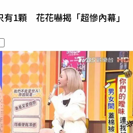
寵物
只有1顆 花花嚇揭「超慘內幕」
運勢
運動
梅酒
面