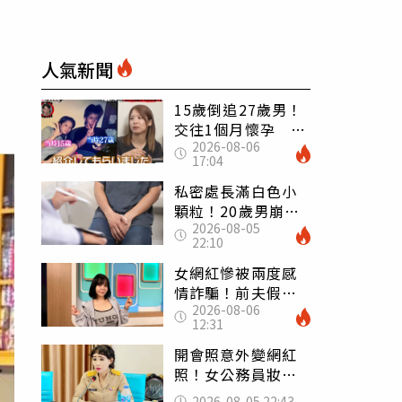
人氣新聞
15歲倒追27歲男！
交往1個月懷孕 36
2026-08-06
歲當阿嬤故事曝光
17:04
私密處長滿白色小
顆粒！20歲男崩潰
2026-08-05
求診 醫曝5大真相
22:10
別再誤會
女網紅慘被兩度感
情詐騙！前夫假割
2026-08-06
頸詐光200萬再遇假
12:31
富商「養套殺2000
萬」
開會照意外變網紅
照！女公務員妝容
掀2千則留言 本人
2026-08-05 22:43