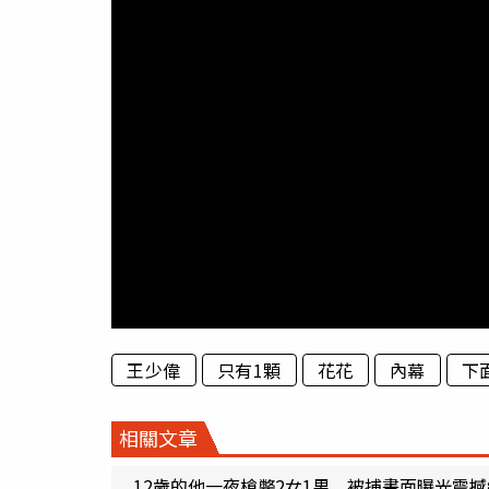
王少偉
只有1顆
花花
內幕
下
相關文章
12歲的他一夜槍斃2女1男 被捕畫面曝光震