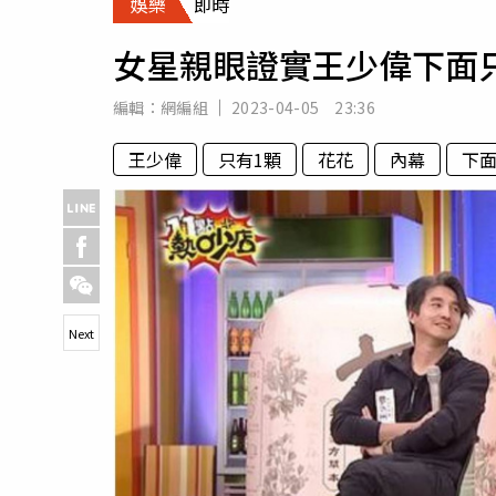
娛樂
即時
人物
汽車
女星親眼證實王少偉下面
專欄
房產新勢力
編輯：
網編組
2023-04-05 23:36
王少偉
只有1顆
花花
內幕
下
Next