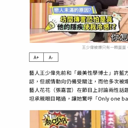
王少偉被爆只有一顆蛋蛋。（
A+
A-
藝人王少偉先前和「最美性學博士」許藍
認，但感情動向仍備受關注，而他多次被
藝人花花（張嘉雲）在節目上討論兩性話
坦承親眼目睹過，讓她驚呼「Only one 