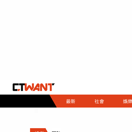
社會首頁
娛樂首頁
財經首頁
政
:::
最新
社會
娛
時事
即時
熱線
:::
直擊
大條
人物
調查
專題
３Ｃ