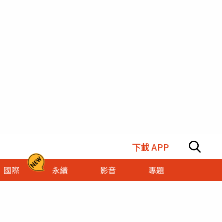
下載 APP
國際
永續
影音
專題