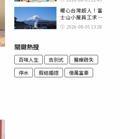
怒嗆：化妝有錯嗎
暖心台灣超人！富
士山小屋員工求助
「想活下去」 山
2026-08-05 13:28
友狂背物資上山：
台灣真的是寶島
關鍵熱搜
百味人生
告別式
醫療疏失
停水
假結婚證
億萬富豪
和
竟