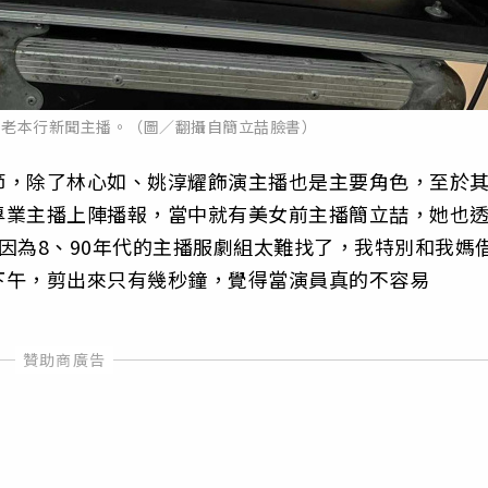
演老本行新聞主播。（圖／翻攝自簡立喆臉書）
節，除了林心如、姚淳耀飾演主播也是主要角色，至於
專業主播上陣播報，當中就有美女前主播簡立喆，她也
因為8、90年代的主播服劇組太難找了，我特別和我媽
下午，剪出來只有幾秒鐘，覺得當演員真的不容易