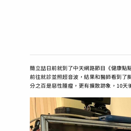
簡立喆日前就到了中天網路節目《健康點
前往就診並照超音波，結果和醫師看到了
分之百是惡性腫瘤，更有擴散跡象，10天