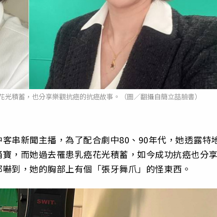
花光積蓄，也分享樂觀抗癌的抗癌故事。（圖／翻攝自簡立喆臉書）
客串新聞主播，為了配合劇中80、90年代，她透露特
箱寶，而她過去罹患乳癌花光積蓄，如今成功抗癌也分
都嚇到，她的胸部上有個「張牙舞爪」的怪東西。