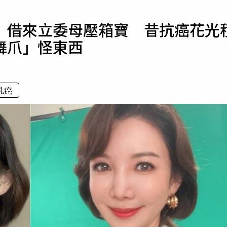
寵物
》借來立委母壓箱寶 昔抗癌花光
運勢
舞爪」怪東西
運動
梅酒
乳癌