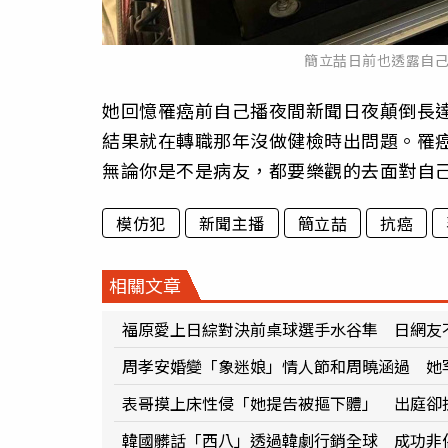
簡立喆日前也透露自
她回憶罹癌前自己播夜間新聞日夜顛倒長
結果就在轉職那年沒做健檢時出問題。罹
無論你是不是病友，都要樂觀的去面對自
模仿犯
新聞主播
簡立喆
抗癌
相關文章
福原愛上日綜對決前桌球選手水谷隼 日網友
周孝安婚變「象迷娘」情人節和周曉涵過 她
表哥摸上床性侵「她提告被摳下體」 出庭卻
韓國髒話「西八」透過韓劇行銷全球 成功非