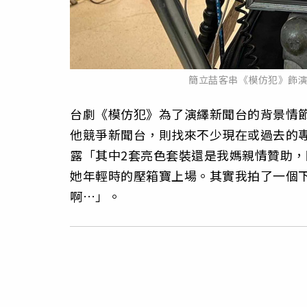
簡立喆客串《模仿犯》飾
台劇《模仿犯》為了演繹新聞台的背景情
他競爭新聞台，則找來不少現在或過去的
露「其中2套亮色套裝還是我媽親情贊助，
她年輕時的壓箱寶上場。其實我拍了一個
啊…」。