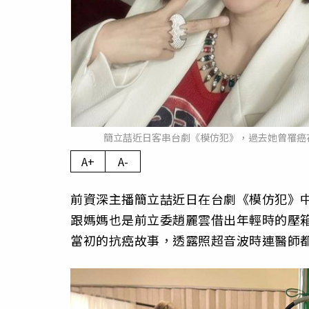
簡立喆近日客串台劇《模仿犯》，過去她曾罹癌
A+
A-
前資深主播簡立喆近日在台劇《模仿犯》中
跟媽媽也是前立委趙麗雲借出年輕時的壓
當初的抗癌故事，透露照超音波時連醫師