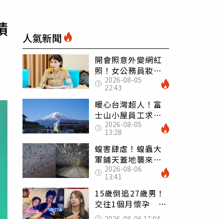
積
人氣新聞
開會照意外變網紅
照！女公務員妝容
2026-08-05
掀2千則留言 本人
22:43
怒嗆：化妝有錯嗎
暖心台灣超人！富
士山小屋員工求助
2026-08-05
「想活下去」 山
13:28
友狂背物資上山：
台灣真的是寶島
蝗害肆虐！蝗蟲大
軍鋪天蓋地襲來宛
2026-08-06
如末日 網驚：聖
13:41
經十災
15歲倒追27歲男！
交往1個月懷孕 36
歲當阿嬤故事曝光
2026-08-06 17:04