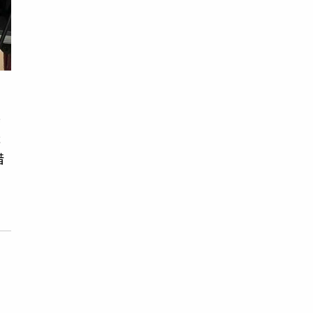
其
透
借