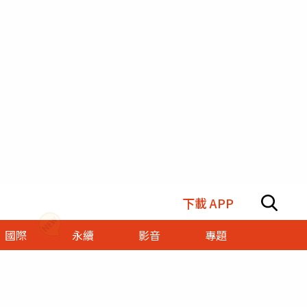
下載 APP
國際
永續
影音
專題