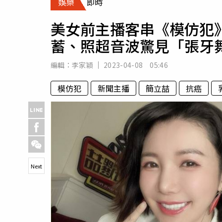
娛樂
即時
人物
汽車
美女前主播客串《模仿犯
專欄
蓄、照超音波驚見「張牙
房產新勢力
編輯：
李家穎
2023-04-08 05:46
模仿犯
新聞主播
簡立喆
抗癌
Next