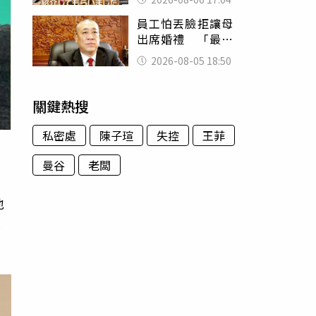
員工怕丟臉拒讓母
出席婚禮 「最愛
發錢老闆」震怒開
2026-08-05 18:50
除：我看不起你
關鍵熱搜
私密處
陳子瑄
失控
王菲
曼谷
老闆
地
享