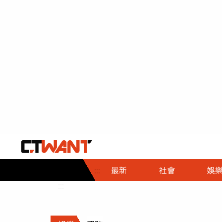
社會首頁
娛樂首頁
財經首頁
政
:::
最新
社會
娛
時事
即時
熱線
:::
直擊
大條
人物
調查
專題
３Ｃ