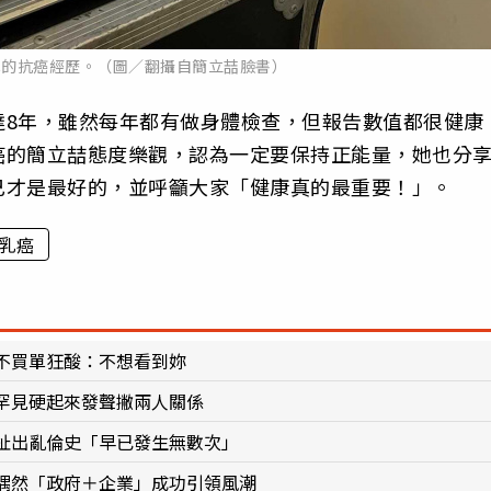
己的抗癌經歷。（圖／翻攝自簡立喆臉書）
達8年，雖然每年都有做身體檢查，但報告數值都很健康
癌的簡立喆態度樂觀，認為一定要保持正能量，她也分
己才是最好的，並呼籲大家「健康真的最重要！」。
乳癌
不買單狂酸：不想看到妳
罕見硬起來發聲撇兩人關係
扯出亂倫史「早已發生無數次」
偶然「政府＋企業」成功引領風潮