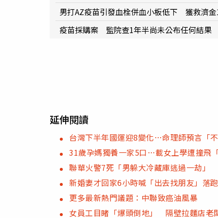
男打AZ疫苗引發血栓併血小板低下 獲救濟金1
疫苗採購案 監院查1年半尚未公布任何結果
延伸閱讀
台灣下半年國運迎8變化…命理師預言「不
31歲孕媽獨養一家5口…載女上學遭撞飛
聯華火警7死「男躲大冷藏庫逃過一劫」
新婚妻才回家6小時喊「出去找朋友」落跑
更多最新熱門議題：中聯致癌油風暴
女員工目睹「爆頭倒地」 隔壁拉麵店老