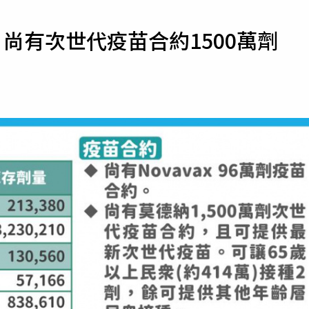
寵物
 尚有次世代疫苗合約1500萬劑
運勢
運動
梅酒