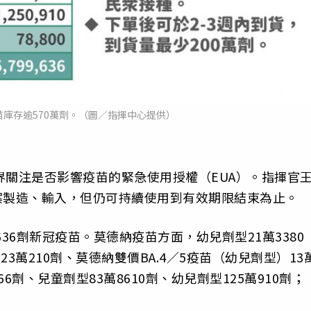
庫存逾570萬劑。（圖／指揮中心提供）
界關注是否影響疫苗的緊急使用授權（EUA）。指揮官
案製造、輸入，但仍可持續使用到有效期限結束為止。
36劑新冠疫苗。莫德納疫苗方面，幼兒劑型21萬3380
23萬210劑、莫德納雙價BA.4／5疫苗（幼兒劑型）13
66劑、兒童劑型83萬8610劑、幼兒劑型125萬910劑；