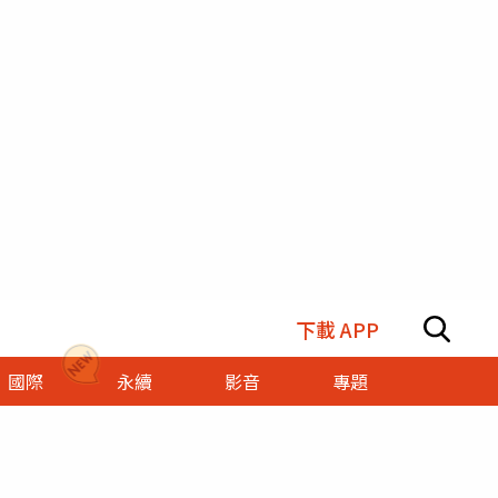
下載 APP
國際
永續
影音
專題