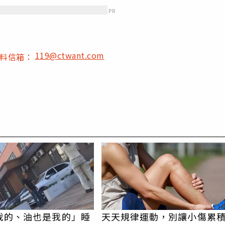
PR
119@ctwant.com
爆料信箱：
PR
我的、油也是我的」睡
天天規律運動，別讓小傷累