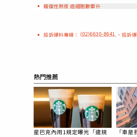
報復性熬夜 癌細胞數攀升
(02)6630-8641
投訴爆料專線：
、投訴
熱門推薦
星巴克內用1規定曝光「違規
「車是