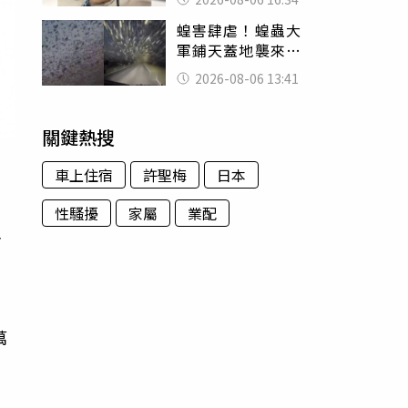
暴力男」離譜紀錄
蝗害肆虐！蝗蟲大
曝光
軍鋪天蓋地襲來宛
如末日 網驚：聖
2026-08-06 13:41
經十災
關鍵熱搜
車上住宿
許聖梅
日本
性騷擾
家屬
業配
王
萬