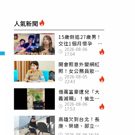
人氣新聞
15歲倒追27歲男！
交往1個月懷孕 36
2026-08-06
歲當阿嬤故事曝光
17:04
開會照意外變網紅
照！女公務員妝容
2026-08-05
掀2千則留言 本人
22:43
怒嗆：化妝有錯嗎
億萬富豪遭兒「大
義滅親」！偷生子
2026-08-06
怕曝光 竟盜鄰居
17:53
身份辦假證落戶
高雄欠到台北！長
庚、榮總、部立醫
院都受害 「醫療
2026-08-06 16:34