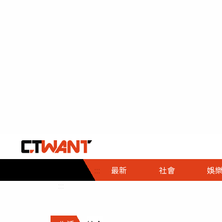
社會首頁
娛樂首頁
財經首頁
政
:::
最新
社會
娛
時事
即時
熱線
:::
直擊
大條
人物
調查
專題
３Ｃ