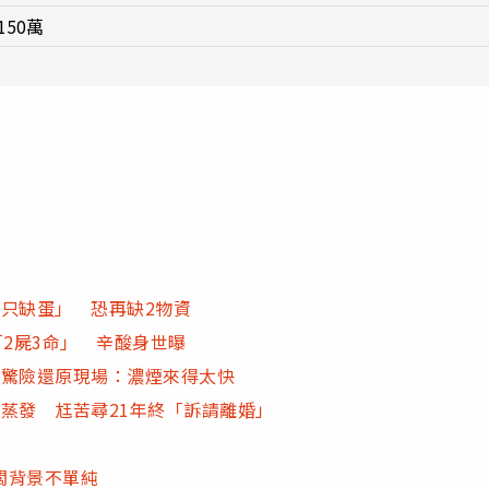
50萬
只缺蛋」 恐再缺2物資
「2屍3命」 辛酸身世曝
 驚險還原現場：濃煙來得太快
蒸發 尪苦尋21年終「訴請離婚」
闆背景不單純