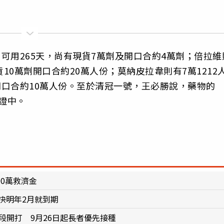
，可用265天，尚有現貨7萬劑及開口合約4萬劑；倍拉維
貨10萬劑開口合約20萬人份；莫納皮拉韋則有7萬1212
開口合約10萬人份。至於清冠一號，王必勝說，藥物的
證中。
00萬救濟金
快明年2月就到期
階段開打 9月26日起長者優先接種