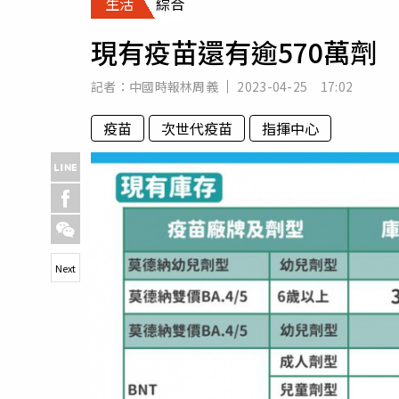
生活
綜合
人物
汽車
現有疫苗還有逾570萬劑
專欄
房產新勢力
記者：
中國時報林周義
2023-04-25 17:02
疫苗
次世代疫苗
指揮中心
Next