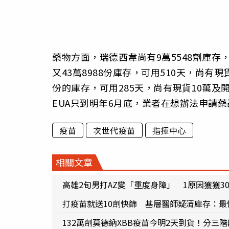
藥物方面，瑞德西韋尚有9萬5548劑庫存
又43萬8988份庫存，可用510天，尚有現
份的庫存，可用285天，尚有現貨10萬及
EUA只到明年6月底，業者在想辦法申請藥
疫苗
次世代疫苗
指揮中心
相關文章
高雄2旬男打AZ變「重度身障」 1原因獲獲3
打疫苗就送10劑快篩 基層醫師疑清庫存：最
132萬劑莫德納XBB疫苗今明2天到貨！分三