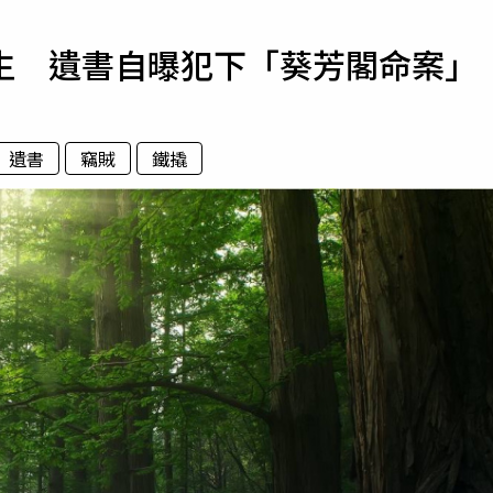
寵物
生 遺書自曝犯下「葵芳閣命案」
運勢
運動
梅酒
遺書
竊賊
鐵撬