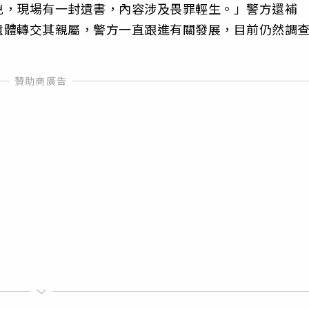
兇，現場有一封遺書，內容涉及畏罪輕生。」警方還補
遺體轉交其親屬，警方一直跟進有關發展，目前仍然調