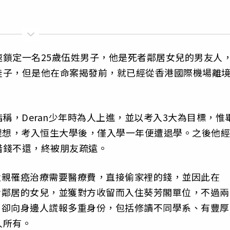
鎖定一名25歲伍姓男子，他是死者鄰居女兒的男友人
鞋子，但是他在命案揭發前，就已經從香港國際機場離
指稱，Deran少年時為人上進，並以考入3大為目標，惟
理想，考入恒生大學後，僅入學一年便遭退學。之後他經
借錢不還，終被朋友疏遠。
視父親罹癌治療需要醫療費，直接偷家裡的錢，並因此在
死者鄰居的女兒，並獲對方收留而入住葵芳閣單位，不過兩
友，卻向身邊人謊報多重身份，包括修讀不同學系、有豐厚
人所有。