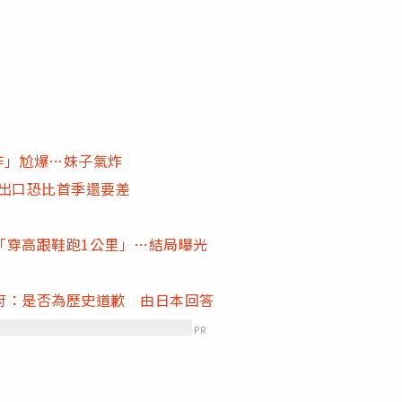
作」尬爆…妹子氣炸
2出口恐比首季還要差
「穿高跟鞋跑1公里」…結局曝光
府：是否為歷史道歉 由日本回答
PR