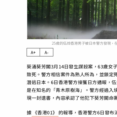
25歲的伍姓香港男子被日本警方發現，在
A+
A-
葵涌葵芳閣3月14日發生謀殺案，63歲
致死。警方相信案件為熟人所為，並鎖定死
潛逃日本。6日香港警方接獲日方通報，
是在知名的「青木原樹海」。警方經過入
現一封遺書，內容承認了他犯下葵芳閣命
據
《香港01》
的報導，香港警方6日發布