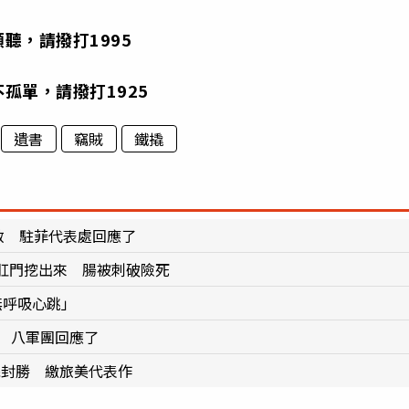
聽，請撥打1995
孤單，請撥打1925
遺書
竊賊
鐵撬
救 駐菲代表處回應了
肛門挖出來 腸被刺破險死
無呼吸心跳」
 八軍團回應了
完封勝 繳旅美代表作