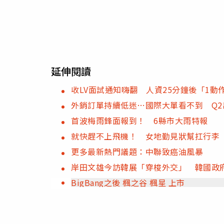
延伸閱讀
收LV面試通知嗨翻 人資25分鐘後「1動
外銷訂單持續低迷…國際大單看不到 Q
首波梅雨鋒面報到！ 6縣市大雨特報
就快趕不上飛機！ 女地勤見狀幫扛行李
更多最新熱門議題：中聯致癌油風暴
岸田文雄今訪韓展「穿梭外交」 韓國政
BigBang之後 楓之谷 楓星 上市