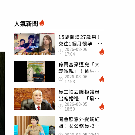
人氣新聞
15歲倒追27歲男！
交往1個月懷孕 36
2026-08-06
歲當阿嬤故事曝光
17:04
億萬富豪遭兒「大
義滅親」！偷生子
2026-08-06
怕曝光 竟盜鄰居
17:53
身份辦假證落戶
員工怕丟臉拒讓母
出席婚禮 「最愛
2026-08-05
發錢老闆」震怒開
18:50
除：我看不起你
開會照意外變網紅
照！女公務員妝容
掀2千則留言 本人
2026-08-05 22:43