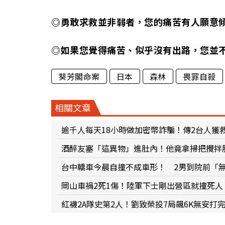
◎勇敢求救並非弱者，您的痛苦有人願意傾
◎如果您覺得痛苦、似乎沒有出路，您並不
葵芳閣命案
日本
森林
畏罪自殺
相關文章
逾千人每天18小時做加密幣詐騙！傳2台人獲
酒醉友塞「這異物」進肚內！他竟拿掃把攪拌
台中轎車今晨自撞不成車形！ 2男到院前「
岡山車禍2死1傷！陸軍下士剛出營區就撞死人
紅襪2A隊史第2人！劉致榮投7局飆6K無安打