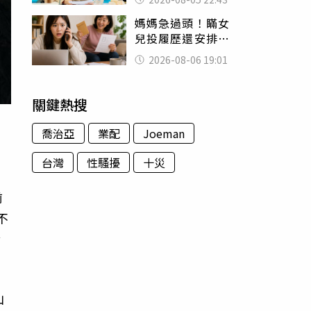
怒嗆：化妝有錯嗎
媽媽急過頭！瞞女
兒投履歷還安排面
試 她接來電當場
2026-08-06 19:01
傻眼
關鍵熱搜
喬治亞
業配
Joeman
台灣
性騷擾
十災
前
不
發
山