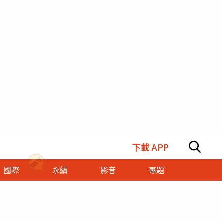
下載 APP
國際
永續
影音
專題