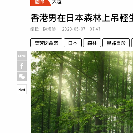
國際
大陸
人物
汽車
香港男在日本森林上吊輕
專欄
房產新勢力
編輯：
陳煜濬
2023-05-07 07:47
葵芳閣命案
日本
森林
畏罪自殺
Next