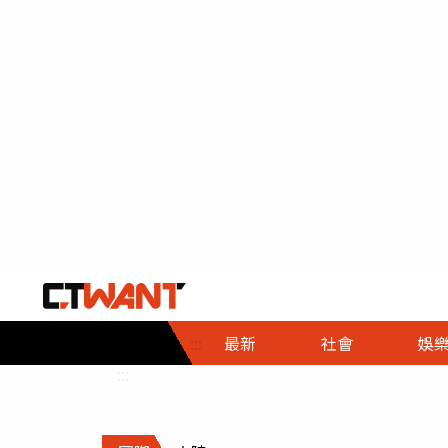
社會首頁
娛樂首頁
財經首頁
政
:::
最新
社會
娛
時事
即時
熱線
:::
直擊
大條
人物
調查
專題
３Ｃ