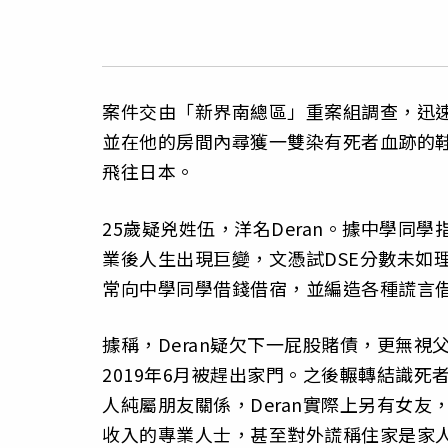
案件交由「新界南總區」重案組調查，迅速
並在他的房間內尋獲一雙染有死者血跡的
飛往日本。
25歲疑兇姓伍，洋名Deran。據中學同學
業後人生出現巨變，文憑試DSE分數未如
常向中學同學借錢借宿，並編造各種謊言
據稱，Deran疑欠下一屁股賭債，更無
2019年6月被趕出家門。之後輾轉結識
人純屬朋友關係，Deran實際上另有女
收入的專業人士，甚至對外謊稱住家是家