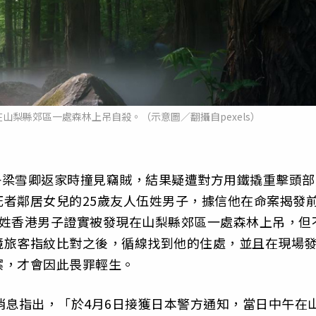
山梨縣郊區一處森林上吊自殺。（示意圖／翻攝自pexels）
女子梁雪卿返家時撞見竊賊，結果疑遭對方用鐵撬重擊頭部
者鄰居女兒的25歲友人伍姓男子，據信他在命案揭發
伍姓香港男子證實被發現在山梨縣郊區一處森林上吊，但
境旅客指紋比對之後，循線找到他的住處，並且在現場
案，才會因此畏罪輕生。
消息指出，「於4月6日接獲日本警方通知，當日中午在