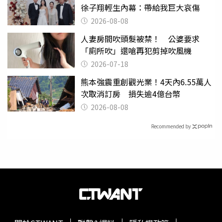
徐子翔輕生內幕：帶給我巨大哀傷
2026-08-08
人妻房間吹頭髮被禁！ 公婆要求
「廁所吹」還嗆再犯剪掉吹風機
2026-07-18
熊本強震重創觀光業！4天內6.55萬人
次取消訂房 損失逾4億台幣
2026-08-08
Recommended by