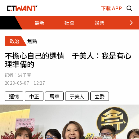
跳至主要內容區塊
下載 APP
最新
社會
娛樂
財經
政治
焦點
不擔心自己的選情 于美人：我是有心
理準備的
記者：
洪子苓
2023-05-07 12:27
選情
中正
萬華
于美人
立委