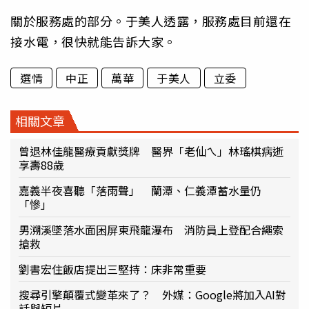
關於服務處的部分。于美人透露，服務處目前還在
接水電，很快就能告訴大家。
選情
中正
萬華
于美人
立委
相關文章
曾退林佳龍醫療貢獻獎牌 醫界「老仙ㄟ」林瑤棋病逝
享壽88歲
嘉義半夜喜聽「落雨聲」 蘭潭、仁義潭蓄水量仍
「慘」
男溯溪墜落水面困屏東飛龍瀑布 消防員上登配合繩索
搶救
劉書宏住飯店提出三堅持：床非常重要
搜尋引擎顛覆式變革來了？ 外媒：Google將加入AI對
話與短片