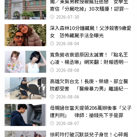
獨／東吳男教授被瘋狂迷戀 女學生
寄信「分屍吃掉」30次騷擾！認罪免
關
2026-07-30
深入森林10分鐘藏屍！父涉殺害9歲愛
女 恐怖藏屍手法全曝光
2026-08-04
寬魚營收衰退原因太誠實！「點名王
心凌、楊丞琳」網笑翻：財報透明度
滿分
2026-08-08
高雄欠到台北！長庚、榮總、部立醫
院都受害 「醫療暴力男」離譜紀錄
曝光
2026-08-06
母親過世當天提領206萬辦後事「父子
遭判刑」 律師：搶錢先下手是罪
2026-08-07
徐莉玲打破沉默談兒子身世！心碎揭