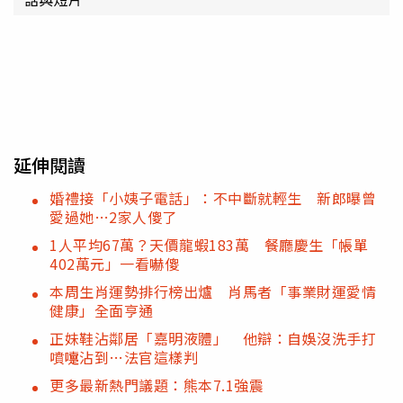
延伸閱讀
婚禮接「小姨子電話」：不中斷就輕生 新郎曝曾
愛過她…2家人傻了
1人平均67萬？天價龍蝦183萬 餐廳慶生「帳單
402萬元」一看嚇傻
本周生肖運勢排行榜出爐 肖馬者「事業財運愛情
健康」全面亨通
正妹鞋沾鄰居「嘉明液體」 他辯：自娛沒洗手打
噴嚏沾到…法官這樣判
更多最新熱門議題：熊本7.1強震