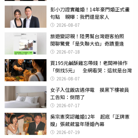
彭小刀證實離婚！14年豪門婚正式畫
句點 親曝：我們還是家人
2026-08-07
旅遊變認親！陸男幫台灣遊客拍照
閒聊驚覺「是失聯大伯」奇蹟重逢
2026-07-18
買195元鹹酥雞忘帶錢！老闆神操作
「倒找5元」 全網看哭：這就是台灣
2026-08-07
女子入住飯店遇停電 摸黑下樓被員
工告知：倒閉了
2026-07-17
吳宗憲突認離婚12年 起底「正牌憲
嫂」張葳葳當年隱婚內幕
2026-07-19