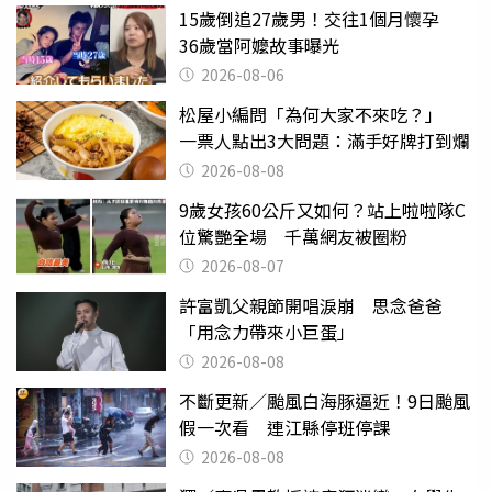
15歲倒追27歲男！交往1個月懷孕
36歲當阿嬤故事曝光
2026-08-06
松屋小編問「為何大家不來吃？」
一票人點出3大問題：滿手好牌打到爛
2026-08-08
9歲女孩60公斤又如何？站上啦啦隊C
位驚艷全場 千萬網友被圈粉
2026-08-07
許富凱父親節開唱淚崩 思念爸爸
「用念力帶來小巨蛋」
2026-08-08
不斷更新／颱風白海豚逼近！9日颱風
假一次看 連江縣停班停課
2026-08-08