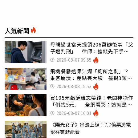
人氣新聞
母親過世當天提領206萬辦後事「父
子遭判刑」 律師：搶錢先下手是
罪
2026-08-07 09:55
飛機餐發這果汁爆「廁所之亂」？
乘客崩潰：差點丟大臉 醫揭3類人
別亂喝
2026-08-08 15:53
買195元鹹酥雞忘帶錢！老闆神操作
「倒找5元」 全網看哭：這就是台
灣
2026-08-07 16:01
《陽光女子》串流上線！7.7億票房電
影在家就能看