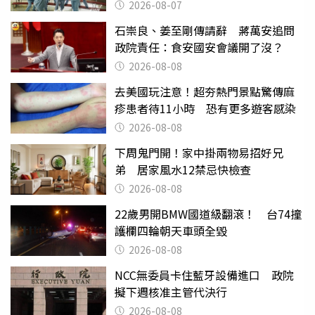
2026-08-07
石崇良、姜至剛傳請辭 蔣萬安追問
政院責任：食安國安會議開了沒？
2026-08-08
去美國玩注意！超夯熱門景點驚傳麻
疹患者待11小時 恐有更多遊客感染
2026-08-08
下周鬼門開！家中掛兩物易招好兄
弟 居家風水12禁忌快檢查
2026-08-08
22歲男開BMW國道級翻滾！ 台74撞
護欄四輪朝天車頭全毀
2026-08-08
NCC無委員卡住藍牙設備進口 政院
擬下週核准主管代決行
2026-08-08