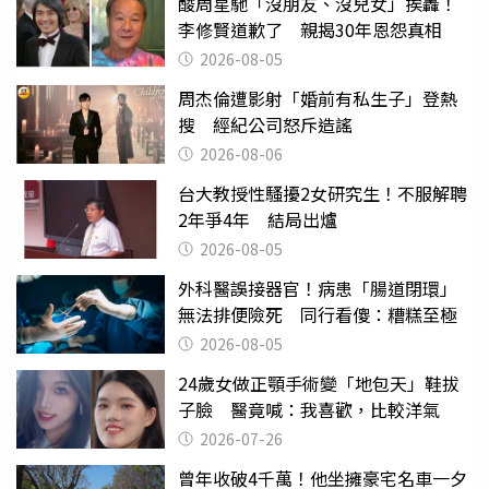
酸周星馳「沒朋友、沒兒女」挨轟！
李修賢道歉了 親揭30年恩怨真相
2026-08-05
周杰倫遭影射「婚前有私生子」登熱
搜 經紀公司怒斥造謠
2026-08-06
台大教授性騷擾2女研究生！不服解聘
2年爭4年 結局出爐
2026-08-05
外科醫誤接器官！病患「腸道閉環」
無法排便險死 同行看傻：糟糕至極
2026-08-05
24歲女做正顎手術變「地包天」鞋拔
子臉 醫竟喊：我喜歡，比較洋氣
2026-07-26
曾年收破4千萬！他坐擁豪宅名車一夕