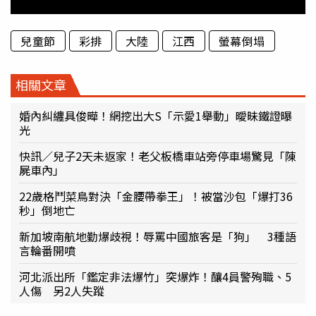
兒童節
彩排
大陸
江西
螢幕倒塌
相關文章
婚內糾纏具俊曄！網挖出大S「示愛1舉動」曖昧鐵證曝
光
快訊／兒子2天未返家！老父板橋車站旁停車場驚見「陳
屍車內」
22歲格鬥菜鳥對決「金腰帶拳王」！被當沙包「爆打36
秒」倒地亡
新加坡南航地勤爆歧視！辱罵中國旅客是「狗」 3種語
言輪番開噴
河北派出所「鑑定非法爆竹」突爆炸！釀4員警殉職、5
人傷 另2人失蹤