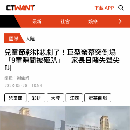
跳至主要內容區塊
下載 APP
最新
社會
娛樂
財經
國際
大陸
兒童節彩排悲劇了！巨型螢幕突倒塌
「9童瞬間被砸趴」 家長目睹失聲尖
叫
編輯：
謝佳娟
2023-05-28 10:54
兒童節
彩排
大陸
江西
螢幕倒塌