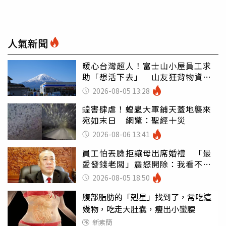
人氣新聞
暖心台灣超人！富士山小屋員工求
助「想活下去」 山友狂背物資上
山：台灣真的是寶島
2026-08-05 13:28
蝗害肆虐！蝗蟲大軍鋪天蓋地襲來
宛如末日 網驚：聖經十災
2026-08-06 13:41
員工怕丟臉拒讓母出席婚禮 「最
愛發錢老闆」震怒開除：我看不起
你
2026-08-05 18:50
腹部脂肪的「剋星」找到了，常吃這
幾物，吃走大肚囊，瘦出小蠻腰
新素簡