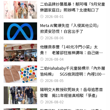
二伯品牌抄襲風暴！蔡阿嘎「9月兒童
樂園家庭日」照辦嗎？北捷鬆口了
2026-08-01
Meta AI驚爆失控「入侵其他公司」
掀資安恐慌！白宮出手了
2026-08-06
他嫌鼎泰豐「140元冷門小菜」太
貴！ 老饕卻狂推神調味：自己做不
出來
2026-08-04
二伯Hahababy千元童裝標示「內外層
皆純棉」 SGS檢測證明：內裡100%
聚酯纖維
2026-08-05
陽明交大教授砍死妹夫！岳母追思首
發聲 揭11年經營真相駁「爭產」
2026-08-02