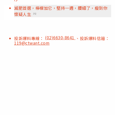
減肥首選，檸檬加它，堅持一週，腰細了，瘦到你
懷疑人生
PR
(02)6630-8641
投訴爆料專線：
、投訴爆料信箱：
119@ctwant.com