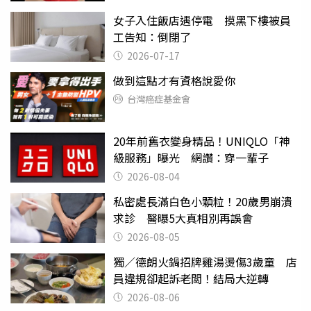
女子入住飯店遇停電 摸黑下樓被員
工告知：倒閉了
2026-07-17
做到這點才有資格說愛你
台灣癌症基金會
20年前舊衣變身精品！UNIQLO「神
級服務」曝光 網讚：穿一輩子
2026-08-04
私密處長滿白色小顆粒！20歲男崩潰
求診 醫曝5大真相別再誤會
2026-08-05
獨／德朗火鍋招牌雞湯燙傷3歲童 店
員違規卻起訴老闆！結局大逆轉
2026-08-06