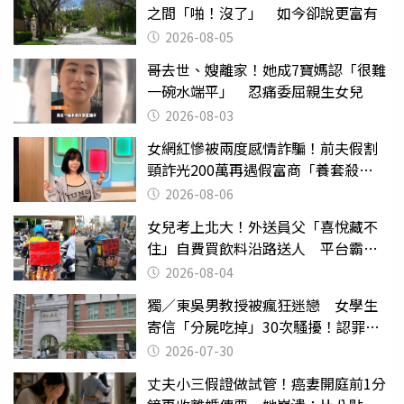
之間「啪！沒了」 如今卻說更富有
2026-08-05
哥去世、嫂離家！她成7寶媽認「很難
一碗水端平」 忍痛委屈親生女兒
2026-08-03
女網紅慘被兩度感情詐騙！前夫假割
頸詐光200萬再遇假富商「養套殺
2000萬」
2026-08-06
女兒考上北大！外送員父「喜悅藏不
住」自費買飲料沿路送人 平台霸氣
幫付學費
2026-08-04
獨／東吳男教授被瘋狂迷戀 女學生
寄信「分屍吃掉」30次騷擾！認罪免
關
2026-07-30
丈夫小三假證做試管！癌妻開庭前1分