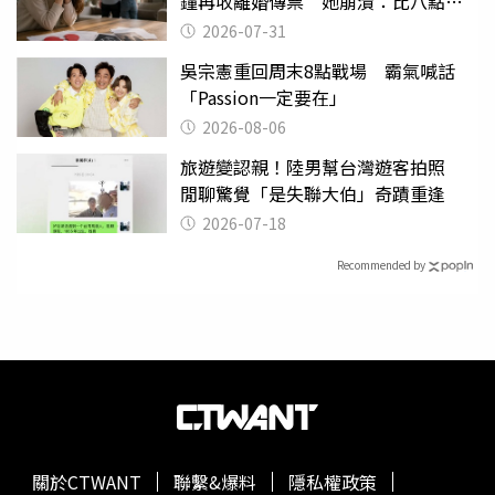
鐘再收離婚傳票 她崩潰：比八點檔
還扯
2026-07-31
吳宗憲重回周末8點戰場 霸氣喊話
「Passion一定要在」
2026-08-06
旅遊變認親！陸男幫台灣遊客拍照
閒聊驚覺「是失聯大伯」奇蹟重逢
2026-07-18
Recommended by
關於CTWANT
聯繫&爆料
隱私權政策