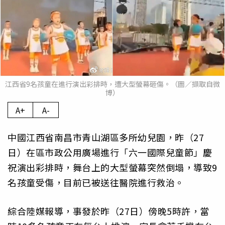
江西省9名孩童在進行演出彩排時，遭大型螢幕砸傷。（圖／擷取自微
博）
A+
A-
中國江西省南昌市青山湖區多所幼兒園，昨（27
日）在區市政公用廣場進行「六一國際兒童節」慶
祝演出彩排時，舞台上的大型螢幕突然倒塌，導致9
名孩童受傷，目前已被送往醫院進行救治。
綜合陸媒報導，事發於昨（27日）傍晚5時許，當