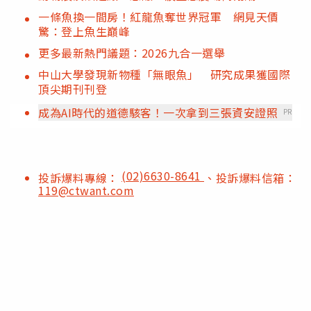
一條魚換一間房！紅龍魚奪世界冠軍 網見天價
驚：登上魚生巔峰
更多最新熱門議題：2026九合一選舉
中山大學發現新物種「無眼魚」 研究成果獲國際
頂尖期刊刊登
成為AI時代的道德駭客！一次拿到三張資安證照
PR
(02)6630-8641
投訴爆料專線：
、投訴爆料信箱：
119@ctwant.com