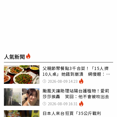
人氣新聞
父親節聚餐點3千合菜！「15人擠
10人桌」她餓到崩潰 網傻眼：讓
店家看笑話
2026-08-09 14:23
颱風天讓助理站陽台護植物！愛莉
莎莎挨轟 笑回：他不會被吹出去
2026-08-09 16:31
日本人來台狂買「35公斤戰利