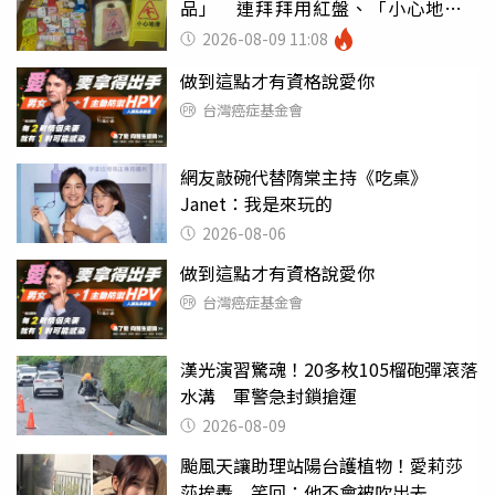
品」 連拜拜用紅盤、「小心地
滑」告示牌也帶回家
2026-08-09 11:08
做到這點才有資格說愛你
台灣癌症基金會
網友敲碗代替隋棠主持《吃桌》
Janet：我是來玩的
2026-08-06
做到這點才有資格說愛你
台灣癌症基金會
漢光演習驚魂！20多枚105榴砲彈滾落
水溝 軍警急封鎖搶運
2026-08-09
颱風天讓助理站陽台護植物！愛莉莎
莎挨轟 笑回：他不會被吹出去