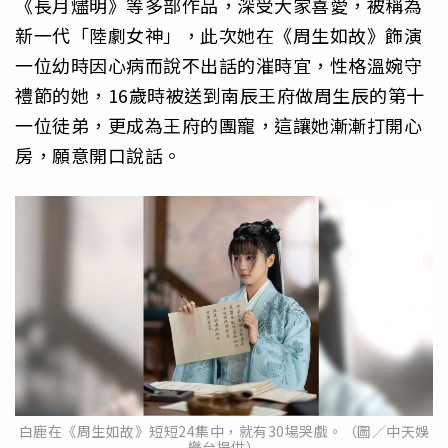
《長月燼明》等多部作品，深受大家喜愛，被稱為
新一代「陸劇女神」，此次她在《周生如故》飾演
一位幼時因心病而說不出話的漼時宜，性格溫婉守
禮節的她，16歲時被送到南辰王府做周生辰的第十
一位徒弟，更成為王府的團寵，這讓她漸漸打開心
房，願意開口說話。
白鹿在《周生如故》短短24集中，就有30場哭戲。（圖／中天娛
樂台提供）