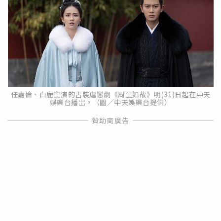
任嘉倫、白鹿主演的古裝虐戀劇《周生如故》明(31)日起在中天
娛樂台播岀。（圖／中天娛樂台提供）