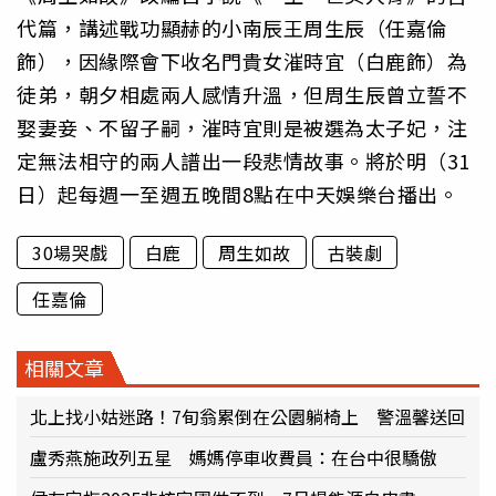
代篇，講述戰功顯赫的小南辰王周生辰（任嘉倫
飾），因緣際會下收名門貴女漼時宜（白鹿飾）為
徒弟，朝夕相處兩人感情升溫，但周生辰曾立誓不
娶妻妾、不留子嗣，漼時宜則是被選為太子妃，注
定無法相守的兩人譜出一段悲情故事。將於明（31
日）起每週一至週五晚間8點在中天娛樂台播出。
30場哭戲
白鹿
周生如故
古裝劇
任嘉倫
相關文章
北上找小姑迷路！7旬翁累倒在公園躺椅上 警溫馨送回
盧秀燕施政列五星 媽媽停車收費員：在台中很驕傲