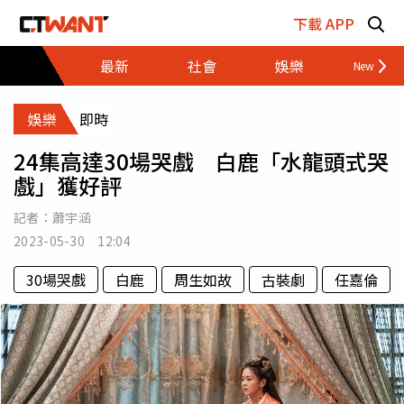
跳至主要內容區塊
下載 APP
最新
社會
娛樂
財經
娛樂
即時
24集高達30場哭戲 白鹿「水龍頭式哭
戲」獲好評
記者：
蕭宇涵
2023-05-30 12:04
30場哭戲
白鹿
周生如故
古裝劇
任嘉倫