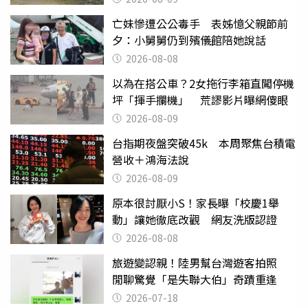
亡妹慘遭公公毒手 表姊憶父親節前
夕：小舅舅仍到殯儀館陪她說話
2026-08-08
以為在搭公車？2女拖行李箱直闖停機
坪「揮手攔機」 荒謬影片曝網傻眼
2026-08-09
台指期夜盤突破45k 本周聚焦台積電
營收＋鴻海法說
2026-08-09
原本很討厭小S！家長曝「校慶1舉
動」讓她徹底改觀 網友洗版認證
2026-08-08
旅遊變認親！陸男幫台灣遊客拍照
閒聊驚覺「是失聯大伯」奇蹟重逢
2026-07-18