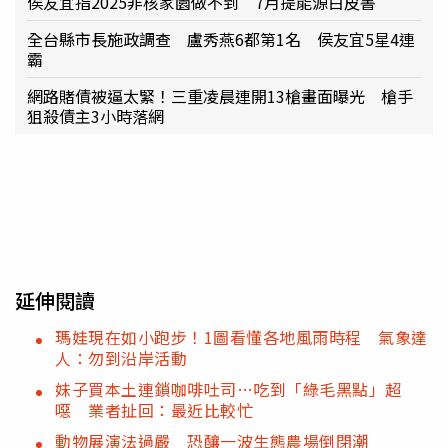
侯友宜指2025非核家園做不到 7月提能源白皮書
全台縣市長施政調查 盧秀燕6都第1名 侯友宜5星4連
霸
網路賭債被逼太緊！三重凌晨連開13槍畫面曝光 槍手
狙殺債主3小時落網
延伸閱讀
瑪娃現在如小跑步！1圖看懂各地風雨時程 氣象達
人：勿到沿岸活動
妹子買本土連鎖咖啡吐司…吃到「綠毛黑點」超
噁 業者扯回：最近比較忙
動物展演法過嚴 恐釀一波生態農場倒閉潮