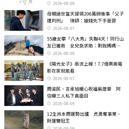
2026-08-09
母親過世當天提領206萬辦後事「父子
遭判刑」 律師：搶錢先下手是罪
2026-08-07
55歲女攀「八大秀」失聯4天！同行山
友已獲救 女兒急求助：剩我媽媽還
沒找到
2026-08-08
《陽光女子》串流上線！7.7億票房電
影在家就能看
2026-08-07
周渝民、言承旭暖心祝福吳建豪 阿
信曝三人私下真面目
2026-08-09
12生肖本周運勢出爐 虎勇奪事業、
財運雙冠王
2026-08-09