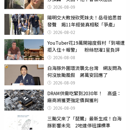
2026-08-09
陽明交大教授砍死妹夫！岳母追思首
發聲 揭11年經營真相駁「爭產」
2026-08-02
YouTuber花19萬開箱度假村「到場遭
拒入住＋報警」 粉絲怒灌1星負評
2026-08-08
白海豚外圍環流襲北台灣 網友問為
何沒放颱風假 蔣萬安回應了
2026-08-09
DRAM供需吃緊到2030年！ 高盛：
廠商將獲更強定價與獲利
2026-08-09
三颱又來了「琵鷺」最新生成！白海
豚影響未完 2地達停班課標準