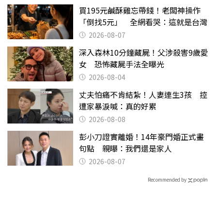
買195元鹹酥雞忘帶錢！老闆神操作
「倒找5元」 全網看哭：這就是台灣
2026-08-07
深入森林10分鐘藏屍！父涉殺害9歲愛
女 恐怖藏屍手法全曝光
2026-08-04
丈夫怕痛不肯結紮！人妻連生3孩 控
遭家暴淚喊：真的好累
2026-08-08
彭小刀證實離婚！14年豪門婚正式畫
句點 親曝：我們還是家人
2026-08-07
Recommended by