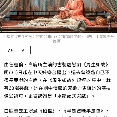
白鹿在《周生如故》短短24集中，就有30場哭戲。（圖／中天娛樂台
提供）
A+
A-
由任嘉倫、白鹿所主演的古裝虐戀劇《周生如故》
明(31)日起在中天娛樂台播岀。過去曾說過自己不
擅長哭戲的白鹿，在《周生如故》短短24集中，就
有30場哭戲，她在劇中情感的感染力更讓她的演技
備受認可，更被誇讚是「水龍頭式哭戲」。
白鹿過去主演過《招搖》、《半是蜜糖半是傷》、