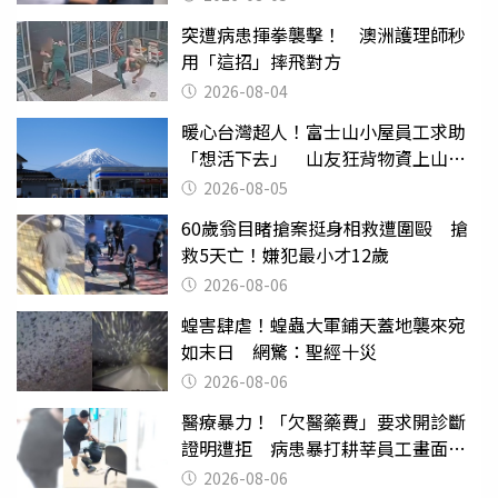
突遭病患揮拳襲擊！ 澳洲護理師秒
用「這招」摔飛對方
2026-08-04
暖心台灣超人！富士山小屋員工求助
「想活下去」 山友狂背物資上山：
台灣真的是寶島
2026-08-05
60歲翁目睹搶案挺身相救遭圍毆 搶
救5天亡！嫌犯最小才12歲
2026-08-06
蝗害肆虐！蝗蟲大軍鋪天蓋地襲來宛
如末日 網驚：聖經十災
2026-08-06
醫療暴力！「欠醫藥費」要求開診斷
證明遭拒 病患暴打耕莘員工畫面曝
光
2026-08-06