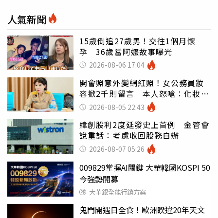
人氣新聞
15歲倒追27歲男！交往1個月懷
孕 36歲當阿嬤故事曝光
2026-08-06 17:04
開會照意外變網紅照！女公務員妝
容掀2千則留言 本人怒嗆：化妝有
錯嗎
2026-08-05 22:43
緯創股利2度延發史上首例 金管會
說重話：考慮收回股務自辦
2026-08-07 05:26
009829掌握AI關鍵 大華韓國KOSPI 50
今強勢開募
大華銀全能行銷方案
鬼門開遇日全食！歐洲睽違20年天文