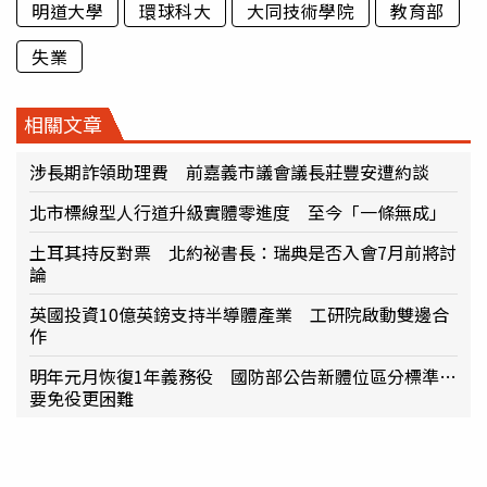
明道大學
環球科大
大同技術學院
教育部
失業
相關文章
涉長期詐領助理費 前嘉義市議會議長莊豐安遭約談
北市標線型人行道升級實體零進度 至今「一條無成」
土耳其持反對票 北約祕書長：瑞典是否入會7月前將討
論
英國投資10億英鎊支持半導體產業 工研院啟動雙邊合
作
明年元月恢復1年義務役 國防部公告新體位區分標準…
要免役更困難