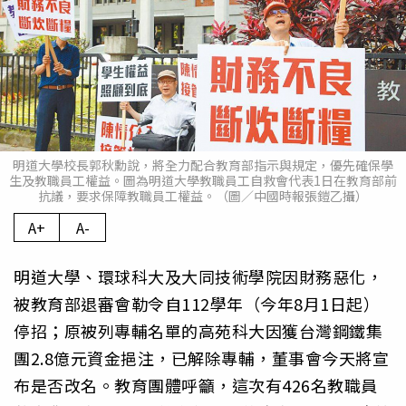
明道大學校長郭秋勳說，將全力配合教育部指示與規定，優先確保學
生及教職員工權益。圖為明道大學教職員工自救會代表1日在教育部前
抗議，要求保障教職員工權益。（圖／中國時報張鎧乙攝）
A+
A-
明道大學、環球科大及大同技術學院因財務惡化，
被教育部退審會勒令自112學年（今年8月1日起）
停招；原被列專輔名單的高苑科大因獲台灣鋼鐵集
團2.8億元資金挹注，已解除專輔，董事會今天將宣
布是否改名。教育團體呼籲，這次有426名教職員