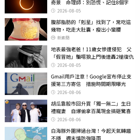
奇景 命理師：別恐慌、記住8個字
2026-08-05
腹部脂肪的「剋星」找到了，常吃這
幾物，吃走大肚囊，瘦出小蠻腰
新素簡
地表最強老爸！11歲女慘遭侵犯 父
「假冒她」騙噁狼上門後連轟2槍復仇
2026-08-05
Gmail用戶注意！Google宣布停止支
援第三方寄信 措施時間期限曝光
2026-08-06
胡瓜靠股市回升買「獨一無二」生日
禮寵妻 自爆偷拿百萬現金搞砸驚喜
2026-08-06
白海豚外圍掃過台灣！今起天氣轉趨
不穩 週末慎防強降雨