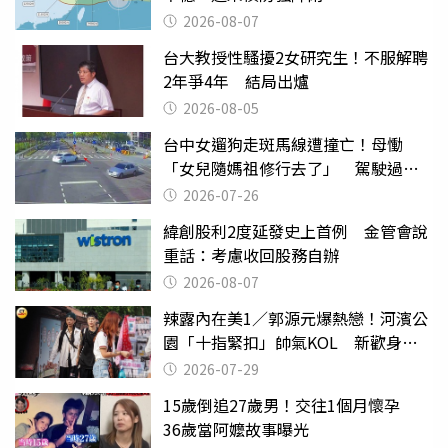
2026-08-07
台大教授性騷擾2女研究生！不服解聘
2年爭4年 結局出爐
2026-08-05
台中女遛狗走斑馬線遭撞亡！母慟
「女兒隨媽祖修行去了」 駕駛過失
致死判9月
2026-07-26
緯創股利2度延發史上首例 金管會說
重話：考慮收回股務自辦
2026-08-07
辣露內在美1／郭源元爆熱戀！河濱公
園「十指緊扣」帥氣KOL 新歡身份
曝光
2026-07-29
15歲倒追27歲男！交往1個月懷孕
36歲當阿嬤故事曝光