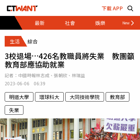
跳至主要內容區塊
下載 APP
最新
社會
娛樂
財經
生活
綜合
3校退場…426名教職員將失業 教團籲
教育部應協助就業
記者：
中國時報林志成
、
張朝欣
、
林瑞益
2023-06-06 06:39
明道大學
環球科大
大同技術學院
教育部
失業