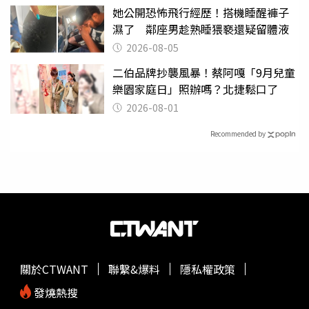
她公開恐怖飛行經歷！搭機睡醒褲子
濕了 鄰座男趁熟睡猥褻還疑留體液
2026-08-05
二伯品牌抄襲風暴！蔡阿嘎「9月兒童
樂園家庭日」照辦嗎？北捷鬆口了
2026-08-01
Recommended by
關於CTWANT
聯繫&爆料
隱私權政策
發燒熱搜