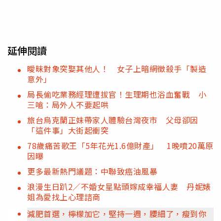
延伸閱讀
曖昧對象突娶其他人！ 女子上暗網徵殺手「製造
意外」
局長偷吃業務經理遭拔官！生理期也浴血奮戰 小
三嗆：局外人不要起哄
旅台烏克蘭正妹帶家人體驗台灣夜市 父母卻因
「這件事」大街起衝突
78歲痛苦歌王「5年花光1.6億財產」 1晚噴20萬原
因曝
更多最新熱門議題：中聯致癌油風暴
浪漫生日趴2／不婚女星點頭嫁成幸福人妻 丹妮婊
姐為愛找上心理諮商
減肥首選，檸檬加它，堅持一週，腰細了，瘦到你