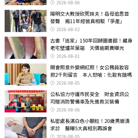
2026-08-06
陽明交大教授砍死妹夫！岳母追思首
發聲 揭11年經營真相駁「爭產」
2026-08-02
古書「逃家」150年回歸圖書館！藏身
老宅壁爐茶葉箱 天價逾期費曝光
2026-08-01
開會照意外變網紅照！女公務員妝容
掀2千則留言 本人怒嗆：化妝有錯嗎
2026-08-05
公私協力守護市民安全 財金資訊公
司贈消防警備車及先進救災裝備
2026-08-06
私密處長滿白色小顆粒！20歲男崩潰
求診 醫曝5大真相別再誤會
2026-08-05