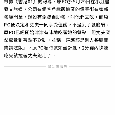
根據《香港01》的報導，原PO於5月29日在小紅書
發文說道，公司有個客戶說觀塘區的偉業街有家新
餐廳開業，還設有免費自助餐，叫他們去吃，而原
PO便決定和丈夫一同享受佳餚。不過到了餐廳後，
原PO已經開始津津有味地吃著她的餐點，但丈夫突
然感覺到有點不對勁，並稱「這應該是別人餐廳開
業請吃飯」，原PO頓時就如坐針氈，2分鐘內快速
吃完就拉著丈夫跑走了。