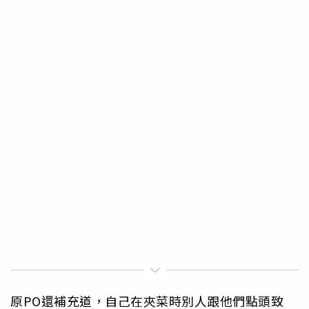
原PO還補充道，自己在夾菜時別人跟他們點頭致