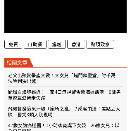
免費
自助餐
尷尬
香港
點頭致意
相關文章
老父出殯變爭產大戰！大女兒「堵門鎖靈堂」討千萬
法院判決出爐
颱風白海豚逼近！一家4口無視警告闖海邊觀浪 9歲男
童遭巨浪捲走失蹤
飛機餐發這果汁爆「廁所之亂」？乘客崩潰：差點丟大
臉 醫揭3類人別亂喝
47歲女腹痛送醫！1小時後竟誕下女嬰 26歲女兒：以