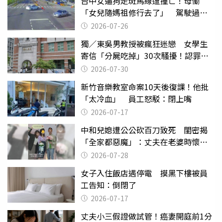
台中女遛狗走斑馬線遭撞亡！母慟
「女兒隨媽祖修行去了」 駕駛過失
致死判9月
2026-07-26
獨／東吳男教授被瘋狂迷戀 女學生
寄信「分屍吃掉」30次騷擾！認罪免
關
2026-07-30
新竹音樂教室命案10天後復課！他批
「太冷血」 員工怒駁：閉上嘴
2026-07-17
中和兒媳遭公公砍百刀致死 閨密揭
「全家都惡魔」：丈夫在老婆時懷孕
摔東西
2026-07-28
女子入住飯店遇停電 摸黑下樓被員
工告知：倒閉了
2026-07-17
丈夫小三假證做試管！癌妻開庭前1分