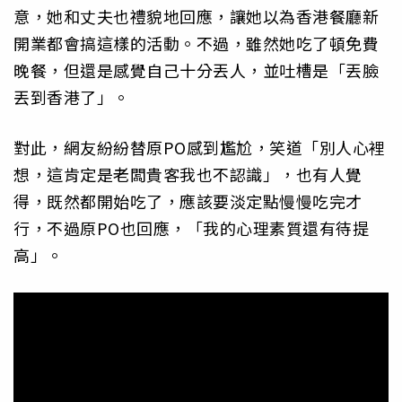
意，她和丈夫也禮貌地回應，讓她以為香港餐廳新
開業都會搞這樣的活動。不過，雖然她吃了頓免費
晚餐，但還是感覺自己十分丟人，並吐槽是「丟臉
丟到香港了」。
對此，網友紛紛替原PO感到尷尬，笑道「別人心裡
想，這肯定是老闆貴客我也不認識」，也有人覺
得，既然都開始吃了，應該要淡定點慢慢吃完才
行，不過原PO也回應，「我的心理素質還有待提
高」。