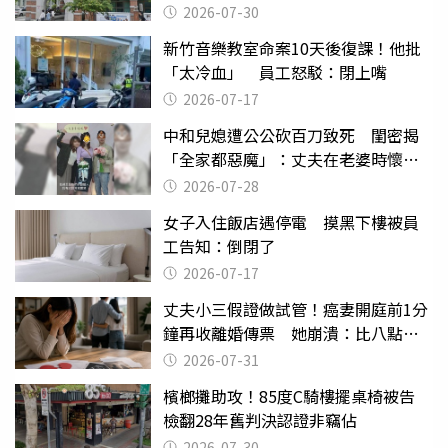
關
2026-07-30
新竹音樂教室命案10天後復課！他批
「太冷血」 員工怒駁：閉上嘴
2026-07-17
中和兒媳遭公公砍百刀致死 閨密揭
「全家都惡魔」：丈夫在老婆時懷孕
摔東西
2026-07-28
女子入住飯店遇停電 摸黑下樓被員
工告知：倒閉了
2026-07-17
丈夫小三假證做試管！癌妻開庭前1分
鐘再收離婚傳票 她崩潰：比八點檔
還扯
2026-07-31
檳榔攤助攻！85度C騎樓擺桌椅被告
檢翻28年舊判決認證非竊佔
2026-07-30