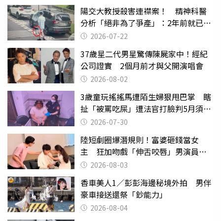
陽交大教授殺害連襟案！ 精神科醫
分析「絕非為了爭產」：2年前就已言
行詭異
2026-07-22
37歲星二代男星驚傳陳屍家中！經紀
公司證實 2個月前才與父開演唱會
2026-08-02
3歲童玩搖搖馬遭陌生婦狠甩巴掌 瞎
扯「被罵吃屎」遭法官打臉判5月須入
監
2026-07-30
陸短劇圈爆潛規則！富婆砸錢當女
主 狂加吻戲「伸舌咬唇」男演員崩
潰
2026-08-03
香車美人1／彭彭海邊秘境外拍 男伴
豪車接送還祭「鈔能力」
2026-08-04