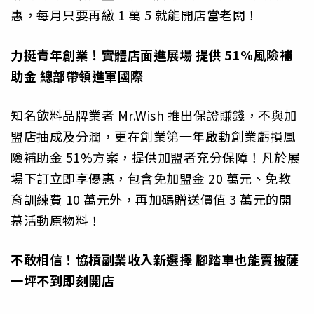
惠，每月只要再繳 1 萬 5 就能開店當老闆！
力挺青年創業！實體店面進展場 提供 51%風險補
助金 總部帶領進軍國際
知名飲料品牌業者 Mr.Wish 推出保證賺錢，不與加
盟店抽成及分潤，更在創業第一年啟動創業虧損風
險補助金 51%方案，提供加盟者充分保障！凡於展
場下訂立即享優惠，包含免加盟金 20 萬元、免教
育訓練費 10 萬元外，再加碼贈送價值 3 萬元的開
幕活動原物料！
不敢相信！協槓副業收入新選擇 腳踏車也能賣披薩
一坪不到即刻開店