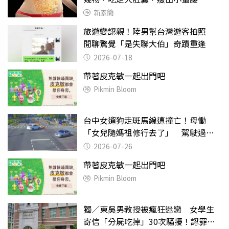
新素簡
旅遊變認親！陸男幫台灣遊客拍照
閒聊驚覺「是失聯大伯」奇蹟重逢
2026-07-18
帶著皮克敏一起出門吧
Pikmin Bloom
台中女遛狗走斑馬線遭撞亡！母慟
「女兒隨媽祖修行去了」 駕駛過失
致死判9月
2026-07-26
帶著皮克敏一起出門吧
Pikmin Bloom
獨／東吳男教授被瘋狂迷戀 女學生
寄信「分屍吃掉」30次騷擾！認罪免