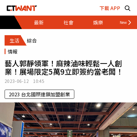
跳至主要內容區塊
下載 APP
最新
社會
娛樂
財經
生活
綜合
情報
藝人郭靜領軍！麻辣滷味輕鬆一人創
業！展場限定5萬9立即簽約當老闆！
2023-06-12 10:45
2023 台北國際連鎖加盟創業