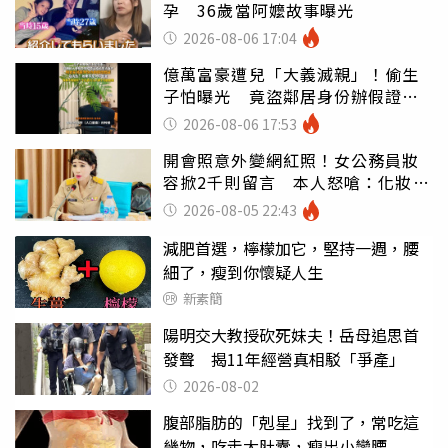
孕 36歲當阿嬤故事曝光
2026-08-06 17:04
億萬富豪遭兒「大義滅親」！偷生
子怕曝光 竟盜鄰居身份辦假證落
戶
2026-08-06 17:53
開會照意外變網紅照！女公務員妝
容掀2千則留言 本人怒嗆：化妝有
錯嗎
2026-08-05 22:43
減肥首選，檸檬加它，堅持一週，腰
細了，瘦到你懷疑人生
新素簡
陽明交大教授砍死妹夫！岳母追思首
發聲 揭11年經營真相駁「爭產」
2026-08-02
腹部脂肪的「剋星」找到了，常吃這
幾物，吃走大肚囊，瘦出小蠻腰