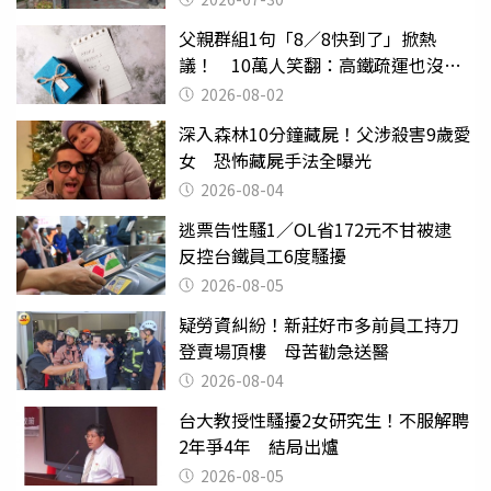
父親群組1句「8／8快到了」掀熱
議！ 10萬人笑翻：高鐵疏運也沒列
父親節
2026-08-02
深入森林10分鐘藏屍！父涉殺害9歲愛
女 恐怖藏屍手法全曝光
2026-08-04
逃票告性騷1／OL省172元不甘被逮
反控台鐵員工6度騷擾
2026-08-05
疑勞資糾紛！新莊好市多前員工持刀
登賣場頂樓 母苦勸急送醫
2026-08-04
台大教授性騷擾2女研究生！不服解聘
2年爭4年 結局出爐
2026-08-05