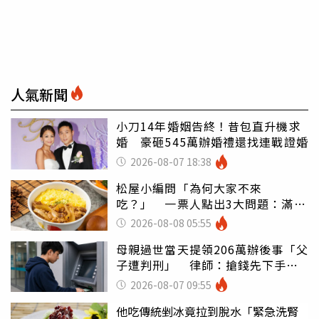
人氣新聞
小刀14年婚姻告終！昔包直升機求
婚 豪砸545萬辦婚禮還找連戰證婚
2026-08-07 18:38
松屋小編問「為何大家不來
吃？」 一票人點出3大問題：滿手
好牌打到爛
2026-08-08 05:55
母親過世當天提領206萬辦後事「父
子遭判刑」 律師：搶錢先下手是
罪
2026-08-07 09:55
他吃傳統剉冰竟拉到脫水「緊急洗腎