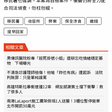
移民署也強調，本案為自檢案件，後續仍將全力配
合司法偵查，勿枉勿縱。
移民署
收容所
弊案
保全涉貪
繳錢
提早回家
相關文章
男傳訊醫院粉專「殺死掛號小姐」還辯忘吃情緒穩定藥
物 下場曝光
不滿急診護理師檢傷！他嗆「妳也有病」遭起訴 法院
判無罪：只是單純謾罵
高雄特斯拉暴衝連撞12車 網友感謝賓士擋下衝擊：救
了很多人
南港LaLaport施工鷹架倒塌1人送醫！3櫃位暫停營業
北市開罰30萬元