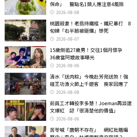
保命」 醫點名1類人應注意4風險
2026-08-08
桃園殺妻！老翁持鐵棍、鐵尺暴打 8
旬婦「右半臉被砸爛」慘死
2026-08-07
15歲倒追27歲男！交往1個月懷孕
36歲當阿嬤故事曝光
2026-08-06
清水「送肉粽」今晚赴芳苑送煞！強
碰王功漁火節上千遊客 喪家回應了
2026-08-08
前員工才轉投李多慧！Joeman再談建
文爆紅 認「很清楚他的價值」
2026-08-06
苦苓喊「唐朝不存在」 網紅批瞎編