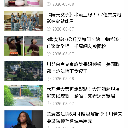
崩潰：我像台傭
2026-08-08
《陽光女子》串流上線！7.7億票房電
影在家就能看
2026-08-07
9歲女孩60公斤又如何？站上啦啦隊C
位驚艷全場 千萬網友被圈粉
2026-08-07
川普白宮宴會廳計畫踢鐵板 美國聯
邦上訴法院下令停工
2026-08-08
木乃伊命案再添疑點！命理師赴現場
遇天候驟變 驚喊：死者還有冤屈
2026-08-07
美最高法院6月才阻擋解雇令！川普又
要撤換聯準會理事庫克