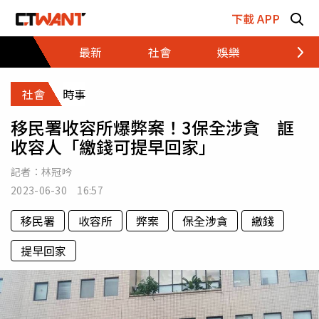
跳至主要內容區塊
下載 APP
最新
社會
娛樂
財經
社會
時事
移民署收容所爆弊案！3保全涉貪 誆
收容人「繳錢可提早回家」
記者：
林冠吟
2023-06-30 16:57
移民署
收容所
弊案
保全涉貪
繳錢
提早回家