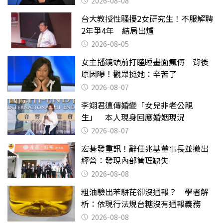
2026-08-08
台大教授性騷擾2女研究生！不服解聘
2年爭4年 結局出爐
2026-08-05
女主播鏡頭前打瞌睡畫面瘋傳 背後
原因曝！觀眾挺她：辛苦了
2026-08-07
李翊君遭傳婚變「女兒非老公親
生」 本人現身回應婚姻現況
2026-08-07
宏碁發重訊！辭任兆基董事長並撤出
經營：發現內部管理缺失
2026-08-08
粗油驗出苯駢芘卻沒通報？ 學者解
析：依現行法規台糖沒有通報義務
2026-08-08