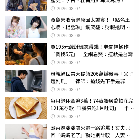
歷史：李白、杜甫用鮮卑文寫詩？
2026-08-07
寬魚營收衰退原因太誠實！「點名王
心凌、楊丞琳」網笑翻：財報透明度
滿分
2026-08-08
買195元鹹酥雞忘帶錢！老闆神操作
「倒找5元」 全網看哭：這就是台灣
2026-08-07
母親過世當天提領206萬辦後事「父子
遭判刑」 律師：搶錢先下手是罪
2026-08-07
每月退休金逾3萬！74歲獨居翁怕花完
121萬存款「1餐只吃1片吐司」 半年
後暴瘦嚇壞女兒
2026-08-07
煮菜遭婆婆關火還一路追罵！丈夫只
回「媽媽老了」勸她別計較 人妻超