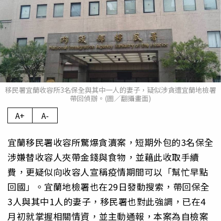
移民署宜蘭收容所3名保全與其中一人的妻子，疑似涉貪遭宜蘭地檢署
帶回偵辦。(圖／翻攝畫面)
A+
A-
宜蘭移民署收容所驚爆貪瀆案，短期外包的3名保全
涉嫌替收容人夾帶金錢與食物，並藉此收取手續
費，更疑似向收容人宣稱疫情期間可以「幫忙早點
回國」。宜蘭地檢署也在29日發動搜索，帶回保全
3人與其中1人的妻子，移民署也對此強調，已在4
月初就掌握相關情資，並主動通報，本案為自檢案