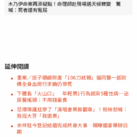
木乃伊命案再添疑點！命理師赴現場遇天候驟變 驚
喊：死者還有冤屈
延伸閱讀
重案／逆子覬覦財產「106刀弒親」逼同夥一起砍
媽全身血爬行求饒仍慘死
下體長「火山口」 年輕男1行為感染5種性病…泌
尿醫搖頭：不用錢最貴
范瑋琪護尪慘了「演唱會票房翻車」！粉絲怒喊：
我挺大牙「我退票」
余祥銓今登記結婚完成終身大事 親曝婚宴舉辦日
期