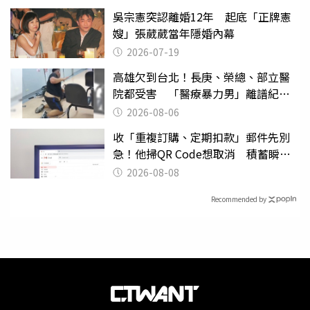
吳宗憲突認離婚12年 起底「正牌憲
嫂」張葳葳當年隱婚內幕
2026-07-19
高雄欠到台北！長庚、榮總、部立醫
院都受害 「醫療暴力男」離譜紀錄
曝光
2026-08-06
收「重複訂購、定期扣款」郵件先別
急！他掃QR Code想取消 積蓄瞬間
蒸發
2026-08-08
Recommended by