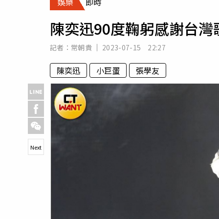
娛樂
即時
人物
汽車
陳奕迅90度鞠躬感謝台灣
專欄
房產新勢力
記者：
常朝貴
2023-07-15 22:27
陳奕迅
小巨蛋
張學友
Next