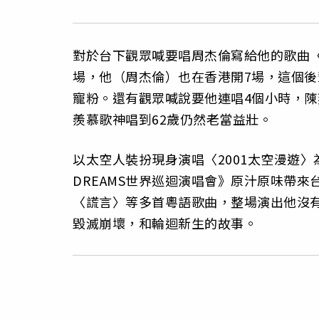
對於台下觀眾喊要唱周杰倫寫給他的歌曲
場，他（周杰倫）也在香港開7場，這個
寵粉。還有觀眾喊說要他連唱4個小時，陳
羨慕歌神唱到62歲仍然老當益壯。
以太空人裝扮現身演唱〈2001太空漫遊〉為
DREAMS世界巡迴演唱會》原汁原味帶
〈謊言〉等多首粵語歌曲，整場演出他沒有
毀滅崩壞，和輪迴新生的故事。