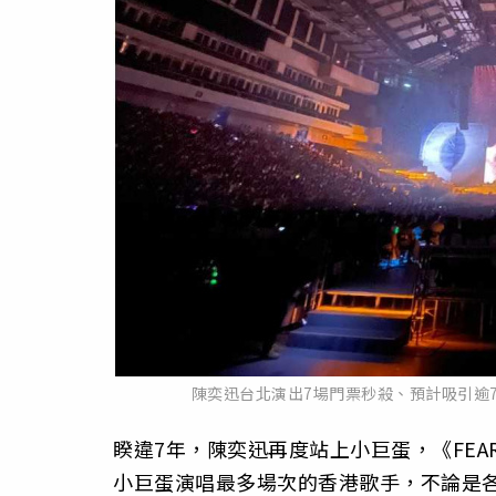
陳奕迅台北演出7場門票秒殺、預計吸引逾7
睽違7年，陳奕迅再度站上小巨蛋，《FEAR
小巨蛋演唱最多場次的香港歌手，不論是各