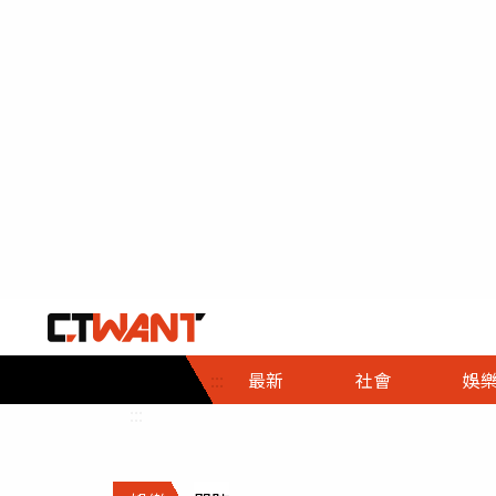
社會首頁
娛樂首頁
財經首頁
政
:::
最新
社會
娛
時事
即時
熱線
:::
直擊
大條
人物
調查
專題
３Ｃ