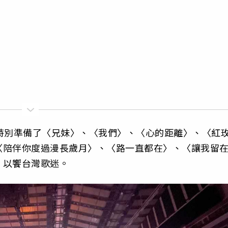
特別準備了〈兄妹〉、〈我們〉、〈心的距離〉、〈紅
〈陪伴你度過漫長歲月〉、〈路一直都在〉、〈讓我留
，以饗台灣歌迷。