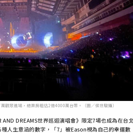
萬觀眾進場，總票房粗估2億4000萬台幣。（圖／侯世駿攝）
 AND DREAMS世界巡迴演唱會》限定7場也成為在台
種人生意涵的數字，「7」被Eason視為自己的幸運數