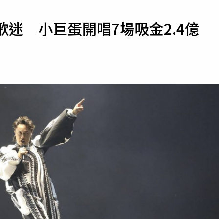
寵物
歌迷 小巨蛋開唱7場吸金2.4億
運勢
運動
梅酒