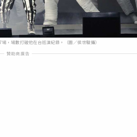
唱7場，場數打破他在台巡演紀錄。（圖／侯世駿攝）