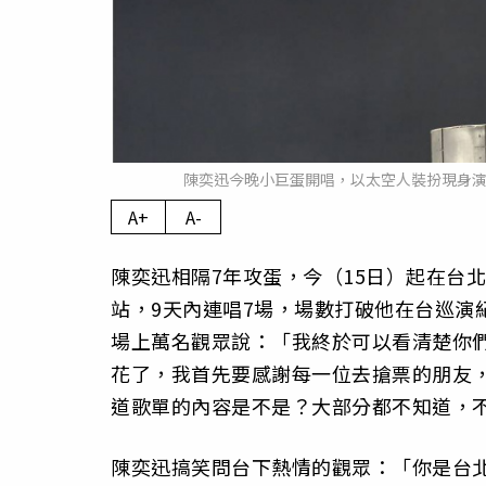
陳奕迅今晚小巨蛋開唱，以太空人裝扮現身演
A+
A-
陳奕迅相隔7年攻蛋，今（15日）起在台北小
站，9天內連唱7場，場數打破他在台巡演
場上萬名觀眾說：「我終於可以看清楚你
花了，我首先要感謝每一位去搶票的朋友
道歌單的內容是不是？大部分都不知道，
陳奕迅搞笑問台下熱情的觀眾：「你是台