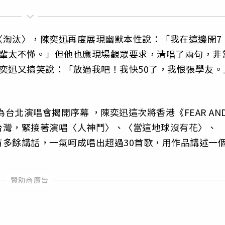
〈淘汰〉，陳奕迅再度展現幽默本性說：「我在這邊開7
後輩太不懂。」但他也應現場觀眾要求，清唱了兩句，非
奕迅又搞笑說：「放過我吧！我快50了，我恨張學友。
台北演唱會揭開序幕 ，陳奕迅這次將香港《FEAR AN
來台灣，緊接著演唱〈人神鬥〉、〈當這地球沒有花〉、
多餘講話，一氣呵成唱出超過30首歌，用作品講述一