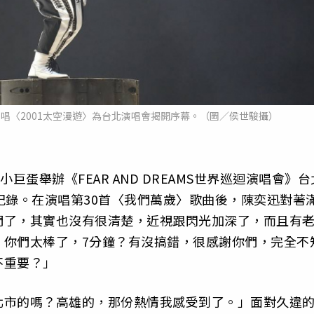
唱〈2001太空漫遊〉為台北演唱會揭開序幕。（圖／侯世駿攝）
巨蛋舉辦《FEAR AND DREAMS世界巡迴演唱會》台
紀錄。在演唱第30首〈我們萬歲〉歌曲後，陳奕迅對著
們了，其實也沒有很清楚，近視跟閃光加深了，而且有
，你們太棒了，7分鐘？有沒搞錯，很感謝你們，完全不
不重要？」
北市的嗎？高雄的，那份熱情我感受到了。」面對久違