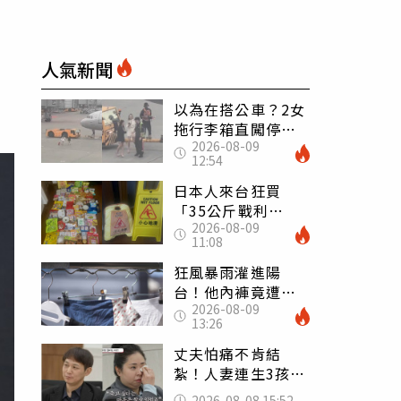
人氣新聞
以為在搭公車？2女
拖行李箱直闖停機
2026-08-09
坪「揮手攔機」
12:54
荒謬影片曝網傻眼
日本人來台狂買
「35公斤戰利
2026-08-09
品」 連拜拜用紅
11:08
盤、「小心地滑」
告示牌也帶回家
狂風暴雨灌進陽
台！他內褲竟遭颱
2026-08-09
風吹走 陳世軒神
13:26
回1句笑翻上萬網友
丈夫怕痛不肯結
紮！人妻連生3孩
控遭家暴淚喊：真
2026-08-08 15:52