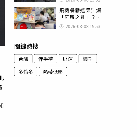
的好累
飛機餐發這果汁爆
「廁所之亂」？乘
客崩潰：差點丟大
2026-08-08 15:53
臉 醫揭3類人別亂
喝
關鍵熱搜
台灣
伴手禮
財運
懷孕
多倫多
熱帶低壓
北
滿
老
知
的