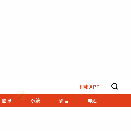
下載 APP
國際
永續
影音
專題