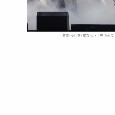
陳奕迅相隔7年攻蛋，9天內連