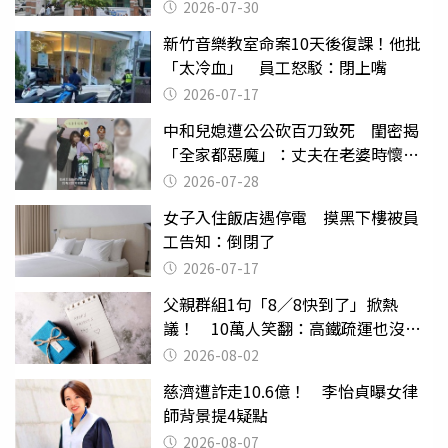
關
2026-07-30
新竹音樂教室命案10天後復課！他批
「太冷血」 員工怒駁：閉上嘴
2026-07-17
中和兒媳遭公公砍百刀致死 閨密揭
「全家都惡魔」：丈夫在老婆時懷孕
摔東西
2026-07-28
女子入住飯店遇停電 摸黑下樓被員
工告知：倒閉了
2026-07-17
父親群組1句「8／8快到了」掀熱
議！ 10萬人笑翻：高鐵疏運也沒列
父親節
2026-08-02
慈濟遭詐走10.6億！ 李怡貞曝女律
師背景提4疑點
2026-08-07