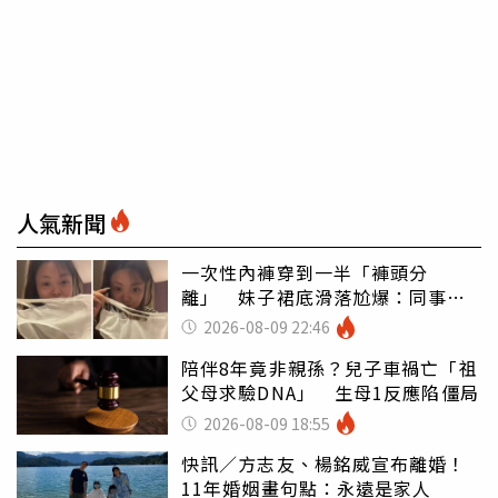
人氣新聞
一次性內褲穿到一半「褲頭分
離」 妹子裙底滑落尬爆：同事全
看光
2026-08-09 22:46
陪伴8年竟非親孫？兒子車禍亡「祖
父母求驗DNA」 生母1反應陷僵局
2026-08-09 18:55
快訊／方志友、楊銘威宣布離婚！
11年婚姻畫句點：永遠是家人