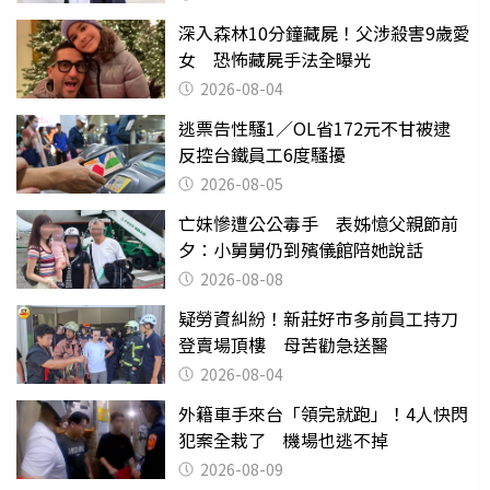
深入森林10分鐘藏屍！父涉殺害9歲愛
女 恐怖藏屍手法全曝光
2026-08-04
逃票告性騷1／OL省172元不甘被逮
反控台鐵員工6度騷擾
2026-08-05
亡妹慘遭公公毒手 表姊憶父親節前
夕：小舅舅仍到殯儀館陪她說話
2026-08-08
疑勞資糾紛！新莊好市多前員工持刀
登賣場頂樓 母苦勸急送醫
2026-08-04
外籍車手來台「領完就跑」！4人快閃
犯案全栽了 機場也逃不掉
2026-08-09