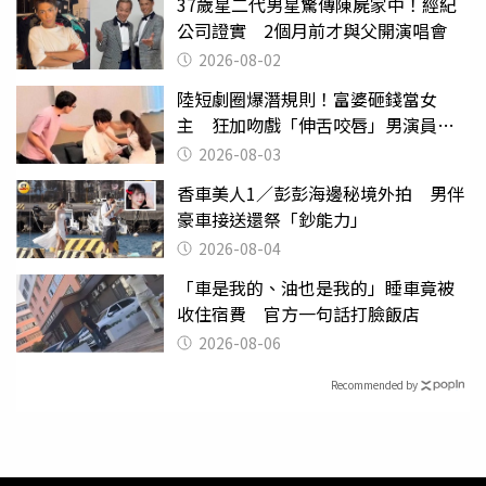
37歲星二代男星驚傳陳屍家中！經紀
公司證實 2個月前才與父開演唱會
2026-08-02
陸短劇圈爆潛規則！富婆砸錢當女
主 狂加吻戲「伸舌咬唇」男演員崩
潰
2026-08-03
香車美人1／彭彭海邊秘境外拍 男伴
豪車接送還祭「鈔能力」
2026-08-04
「車是我的、油也是我的」睡車竟被
收住宿費 官方一句話打臉飯店
2026-08-06
Recommended by