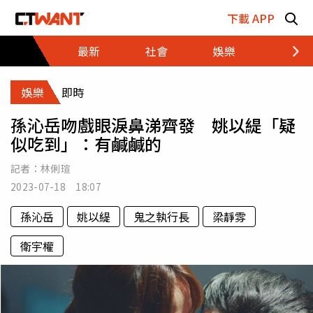
跳至主要內容區塊
下載 APP
最新
社會
娛樂
財經
娛樂
即時
孫沁岳吻戲眼淚鼻涕齊發 姚以緹「疑
似吃到」：有鹹鹹的
記者：
林俐瑄
2023-07-18 18:07
孫沁岳
姚以緹
鬼之執行長
梁靜雰
衛宇權