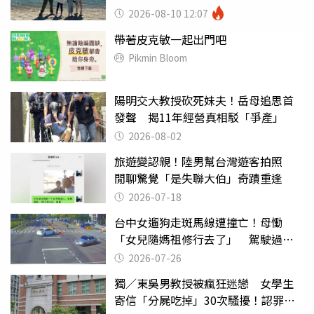
2026-08-10 12:07
帶著皮克敏一起出門吧
Pikmin Bloom
陽明交大教授砍死妹夫！岳母追思首
發聲 揭11年經營真相駁「爭產」
2026-08-02
旅遊變認親！陸男幫台灣遊客拍照
閒聊驚覺「是失聯大伯」奇蹟重逢
2026-07-18
台中女遛狗走斑馬線遭撞亡！母慟
「女兒隨媽祖修行去了」 駕駛過失
致死判9月
2026-07-26
獨／東吳男教授被瘋狂迷戀 女學生
寄信「分屍吃掉」30次騷擾！認罪免