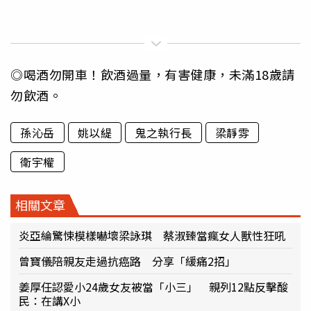
◎喝酒勿開車！飲酒過量，有害健康，未滿18歲請
勿飲酒。
孫沁岳
姚以緹
鬼之執行長
梁靜雰
衛宇權
相關文章
炎亞綸驚悚模樣嚇壞梁詠琪 蔡淑臻當瘋女人獸性狂吼
曾寶儀陪親友走過抗癌路 分享「緩痛2招」
姜厚任認愛小24歲女友被當「小三」 親列12點反擊酸
民：在講X小