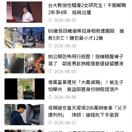
台大教授性騷擾2女研究生！不服解聘
2年爭4年 結局出爐
2026-08-05
60歲翁目睹搶案挺身相救遭圍毆 搶
救5天亡！嫌犯最小才12歲
2026-08-06
她公開恐怖飛行經歷！搭機睡醒褲子
濕了 鄰座男趁熟睡猥褻還疑留體液
2026-08-05
億萬富豪遭兒「大義滅親」！偷生子
怕曝光 竟盜鄰居身份辦假證落戶
2026-08-06
母親過世當天提領206萬辦後事「父子
遭判刑」 律師：搶錢先下手是罪
2026-08-07