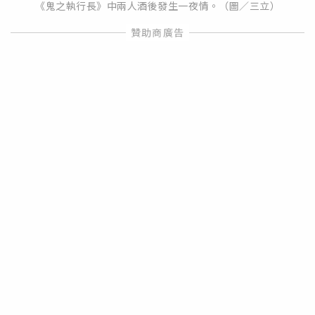
《鬼之執行長》中兩人酒後發生一夜情。（圖／三立）