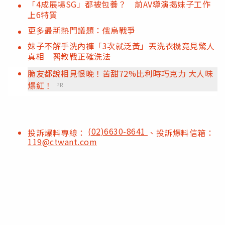
「4成展場SG」都被包養？ 前AV導演揭妹子工作
上6特質
更多最新熱門議題：俄烏戰爭
妹子不解手洗內褲「3次就泛黃」丟洗衣機竟見驚人
真相 醫教戰正確洗法
脆友都說相見恨晚！苦甜72%比利時巧克力 大人味
爆紅！
PR
(02)6630-8641
投訴爆料專線：
、投訴爆料信箱：
119@ctwant.com