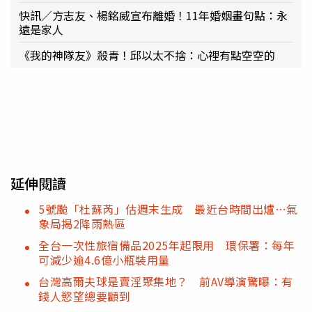
快訊／方志友、楊銘威宣布離婚！11年婚姻畫句點：永
遠是家人
《我的神隊友》殺青！邱以太不捨：心裡有點空空的
延伸閱讀
5號颱「杜蘇芮」估週末生成 最近台時間出爐…氣
象局揭2降雨熱區
全台一次性旅宿備品2025年起限用 環保署：每年
可減少逾4.6億小瓶裝用量
台灣高爾夫球是賣淫聚集地？ 前AV導演驚曝：有
錢人慾望總要顧到