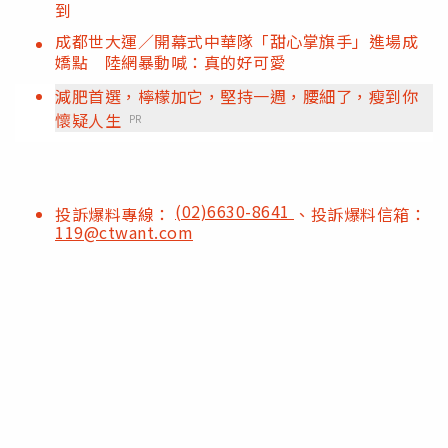
到
成都世大運／開幕式中華隊「甜心掌旗手」進場成
嬌點 陸網暴動喊：真的好可愛
減肥首選，檸檬加它，堅持一週，腰細了，瘦到你
懷疑人生
PR
(02)6630-8641
投訴爆料專線：
、投訴爆料信箱：
119@ctwant.com