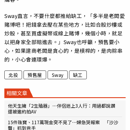
Sway直言，不要什麼都推給缺工，「多半是老闆愛
賭博吧！把錢拿去壓在某些地方，比如合股炒樓或
炒股，甚至買虛擬幣或線上賭博，幾個小時，就足
以把身家全部賠進去。」Sway也呼籲，預售要小
心，如果建商老闆是貪心的，是槓桿的，是肉粽串
的，小心會連環爆。
北投
預售屋
Sway
缺工
相關文章
他天生擁「2生殖器」⋯伴侶迷上3人行：用過都說讚
還被邀約拍AV
15件珠寶、117萬現金突不見了⋯婦急哭報案 「沙沙
聲」抓到兇手