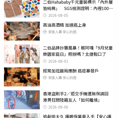
二伯Hahababy千元童裝標示「內外層
皆純棉」 SGS檢測證明：內裡100%
聚酯纖維
2026-08-05
高油高酒精 加速癌上身
安達人壽 安心抗癌
二伯品牌抄襲風暴！蔡阿嘎「9月兒童
樂園家庭日」照辦嗎？北捷鬆口了
2026-08-01
經常加班飯局應酬 癌症暴發戶
安達人壽 安心抗癌
香港盜刷手2／拒交手機遭無保請回
港男狂問陸籍友人「如何離境」
2026-08-06
追劇追太久 護眼保單要入手【安心護