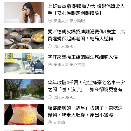
上班看電腦 眼睛壓力大 護眼保單要入
手【安心護眼定期眼睛險】
安達人壽 安心護眼
獨／德朗火鍋招牌雞湯燙傷3歲童 店
員違規卻起訴老闆！結局大逆轉
2026-08-06
空汙來襲機車族請關注癌細胞入侵
安達人壽 安心抗癌
曾年收破4千萬！他坐擁豪宅名車一夕
之間「啪！沒了」 如今卻說更富有
2026-08-05
腹部脂肪的「剋星」找到了，常吃這
幾物，吃走大肚囊，瘦出小蠻腰
新素簡