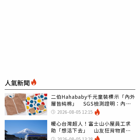
人氣新聞
二伯Hahababy千元童裝標示「內外
層皆純棉」 SGS檢測證明：內裡
100%聚酯纖維
2026-08-05 12:15
暖心台灣超人！富士山小屋員工求
助「想活下去」 山友狂背物資上
山：台灣真的是寶島
2026-08-05 13:28