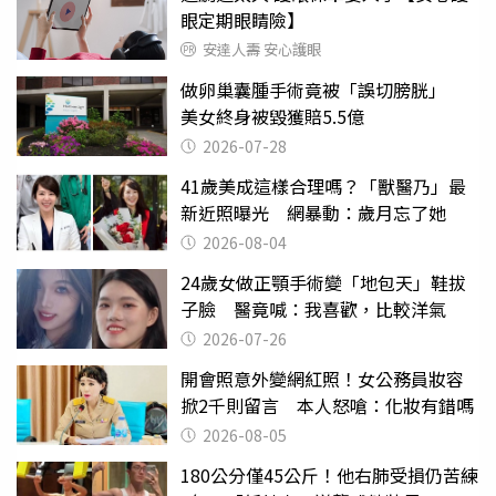
眼定期眼睛險】
安達人壽 安心護眼
做卵巢囊腫手術竟被「誤切膀胱」
美女終身被毀獲賠5.5億
2026-07-28
41歲美成這樣合理嗎？「獸醫乃」最
新近照曝光 網暴動：歲月忘了她
2026-08-04
24歲女做正顎手術變「地包天」鞋拔
子臉 醫竟喊：我喜歡，比較洋氣
2026-07-26
開會照意外變網紅照！女公務員妝容
掀2千則留言 本人怒嗆：化妝有錯嗎
2026-08-05
180公分僅45公斤！他右肺受損仍苦練