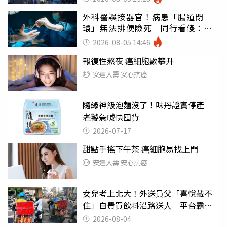
外科醫誤接器官！病患「腸道閉
環」無法排便險死 同行看傻：糟
糕至極
2026-08-05 14:46
報復性熬夜 癌細胞數攀升
安達人壽 安心抗癌
隨緣神級泡麵沒了！味丹證實停產
老饕急喊快囤貨
2026-07-17
甜點手搖下午茶 癌細胞易找上門
安達人壽 安心抗癌
女兒考上北大！外送員父「喜悅藏不
住」自費買飲料沿路送人 平台霸氣
幫付學費
2026-08-04