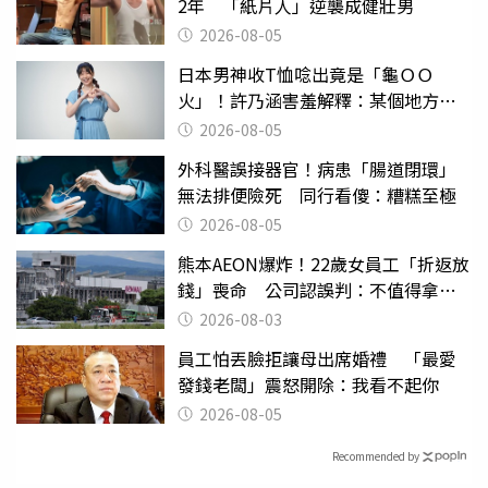
2年 「紙片人」逆襲成健壯男
2026-08-05
日本男神收T恤唸出竟是「龜ＯＯ
火」！許乃涵害羞解釋：某個地方燃
燒起來了
2026-08-05
外科醫誤接器官！病患「腸道閉環」
無法排便險死 同行看傻：糟糕至極
2026-08-05
熊本AEON爆炸！22歲女員工「折返放
錢」喪命 公司認誤判：不值得拿命
換
2026-08-03
員工怕丟臉拒讓母出席婚禮 「最愛
發錢老闆」震怒開除：我看不起你
2026-08-05
Recommended by