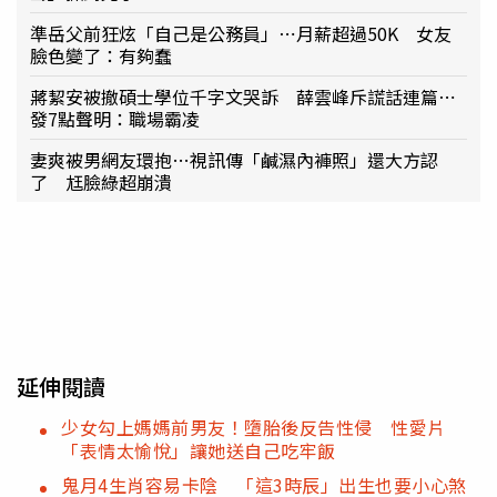
準岳父前狂炫「自己是公務員」⋯月薪超過50K 女友
臉色變了：有夠蠢
蔣絜安被撤碩士學位千字文哭訴 薛雲峰斥謊話連篇⋯
發7點聲明：職場霸凌
妻爽被男網友環抱…視訊傳「鹹濕內褲照」還大方認
了 尪臉綠超崩潰
延伸閱讀
少女勾上媽媽前男友！墮胎後反告性侵 性愛片
「表情太愉悅」讓她送自己吃牢飯
鬼月4生肖容易卡陰 「這3時辰」出生也要小心煞