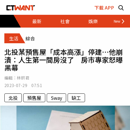
跳至主要內容區塊
下載 APP
最新
社會
娛樂
財經
生活
綜合
北投某預售屋「成本高漲」停建⋯他崩
潰：人生第一間房沒了 房市專家怒曝
黑幕
編輯：
林姸君
2023-07-29 07:51
北投
預售屋
Sway
缺工