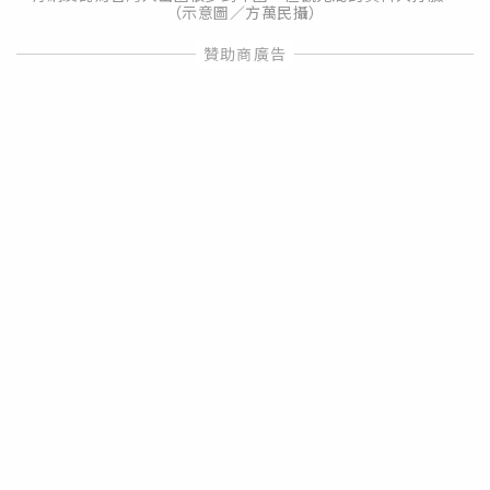
（示意圖／方萬民攝）