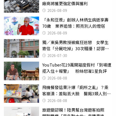
廠商將獲更強定價與獲利
2026-08-09
「永和豆漿」創辦人林炳生病逝享壽
70歲 業界追憶：照亮別人的燈塔
2026-08-09
獨／東吳男教授被瘋狂迷戀 女學生
寄信「分屍吃掉」30次騷擾！認罪免
關
2026-07-30
YouTuber花19萬開箱度假村「到場遭
拒入住＋報警」 粉絲怒灌1星負評
2026-08-08
飛機餐發這果汁爆「廁所之亂」？乘
客崩潰：差點丟大臉 醫揭3類人別亂
喝
2026-08-08
旅遊變認親！陸男幫台灣遊客拍照