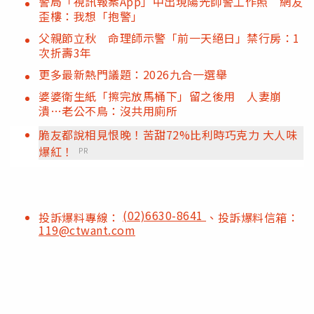
警局「視訊報案App」中出現陽光帥警工作照 網友
歪樓：我想「抱警」
父親節立秋 命理師示警「前一天絕日」禁行房：1
次折壽3年
更多最新熱門議題：2026九合一選舉
婆婆衛生紙「擦完放馬桶下」留之後用 人妻崩
潰…老公不鳥：沒共用廁所
脆友都說相見恨晚！苦甜72%比利時巧克力 大人味
爆紅！
PR
(02)6630-8641
投訴爆料專線：
、投訴爆料信箱：
119@ctwant.com