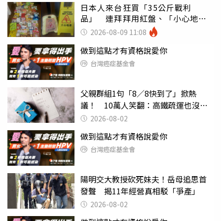
日本人來台狂買「35公斤戰利
品」 連拜拜用紅盤、「小心地
滑」告示牌也帶回家
2026-08-09 11:08
做到這點才有資格說愛你
台灣癌症基金會
父親群組1句「8／8快到了」掀熱
議！ 10萬人笑翻：高鐵疏運也沒列
父親節
2026-08-02
做到這點才有資格說愛你
台灣癌症基金會
陽明交大教授砍死妹夫！岳母追思首
發聲 揭11年經營真相駁「爭產」
2026-08-02