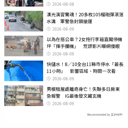
2026-08-08
漢光演習驚魂！20多枚105榴砲彈滾落
水溝 軍警急封鎖搶運
2026-08-09
以為在搭公車？2女拖行李箱直闖停機
坪「揮手攔機」 荒謬影片曝網傻眼
2026-08-09
快儲水！8／10全台11縣市停水「最長
11小時」 影響區域、時間一次看
2026-08-09
男模租屋處離奇身亡！失聯多日房東
急報警 IG最後發文藏玄機
2026-08-09
Recommended by