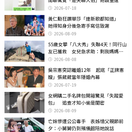
閒聊驚覺「是失聯大伯」奇蹟重逢
2026-07-18
黃仁勳狂讚華莎「連新歌都知道」
她得知身分後急寄手寫信致謝
2026-08-09
55歲女攀「八大秀」失聯4天！同行山
友已獲救 女兒急求助：剩我媽媽還
沒找到
2026-08-08
吳宗憲突認離婚12年 起底「正牌憲
嫂」張葳葳當年隱婚內幕
2026-07-19
女網購二手名牌包開箱驚見「失蹤愛
包」 追查才知小偷是閨密
2026-08-09
亡妹慘遭公公毒手 表姊憶父親節前
夕：小舅舅仍到殯儀館陪她說話