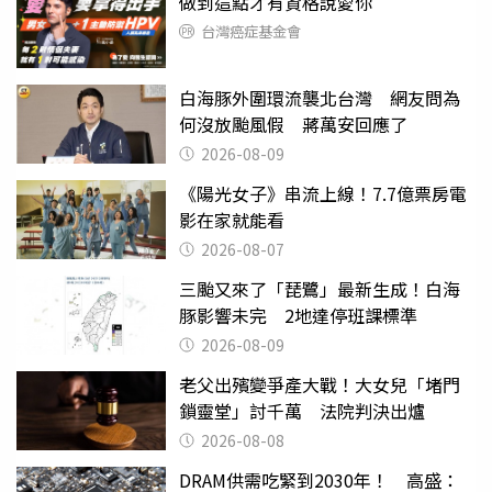
做到這點才有資格說愛你
台灣癌症基金會
白海豚外圍環流襲北台灣 網友問為
何沒放颱風假 蔣萬安回應了
2026-08-09
《陽光女子》串流上線！7.7億票房電
影在家就能看
2026-08-07
三颱又來了「琵鷺」最新生成！白海
豚影響未完 2地達停班課標準
2026-08-09
老父出殯變爭產大戰！大女兒「堵門
鎖靈堂」討千萬 法院判決出爐
2026-08-08
DRAM供需吃緊到2030年！ 高盛：