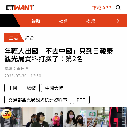
跳至主要內容區塊
下載 APP
最新
社會
娛樂
財經
生活
綜合
年輕人出國「不去中國」只到日韓泰
觀光局資料打臉了：第2名
編輯：
黃任強
2023-07-30 13:50
出國
旅遊
中國大陸
交通部觀光局觀光統計資料庫
PTT