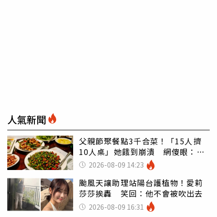
人氣新聞
父親節聚餐點3千合菜！「15人擠
10人桌」她餓到崩潰 網傻眼：讓
店家看笑話
2026-08-09 14:23
颱風天讓助理站陽台護植物！愛莉
莎莎挨轟 笑回：他不會被吹出去
2026-08-09 16:31