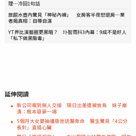
理…冷回1句話
旅館水壺內驚見「神秘內褲」 女房客半夜怒退房…業
者揭真相：自導自演
YT界比演藝圈更黑暗？ 圤智雨抖3內幕：9成不是好人
「私下做黑販毒」
延伸閱讀
新公司報到無人交接 隔日出差還被放鳥 妹子崩
潰：根本惡夢一場
5個月大女嬰抽搐昏迷送醫救命 醫生驚見「4公分
長針」直插心臟