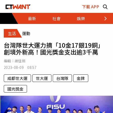
跳至主要內容區塊
下載 APP
最新
社會
娛樂
財經
生活
運動
台灣隊世大運力摘「10金17銀19銅」
創境外新高！國光獎金支出逾3千萬
編輯：
謝佳娟
2023-08-09 08:57
成都世大運
世大運
台灣隊
金牌
國光獎金