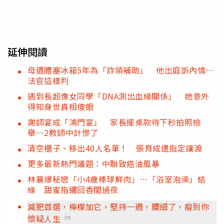
延伸閱讀
母遺體塞冰箱5年為「詐領補助」 他出庭訴內情…
法官這樣判
遇到長超像女同學「DNA測出血緣關係」 她意外
得知身世真相傻眼
謝師宴成「鴻門宴」 家長擺桌款待下秒拍照檢
舉…2教師中計慘了
清空櫃子、移出40人名單！ 張育成遭指定讓渡
更多最新熱門議題：中聯致癌油風暴
林襄爆秘戀「小4歲棒球鮮肉」…「浴室泡澡」結
緣 甜蜜指纏回香閨過夜
減肥首選，檸檬加它，堅持一週，腰細了，瘦到你
懷疑人生
PR