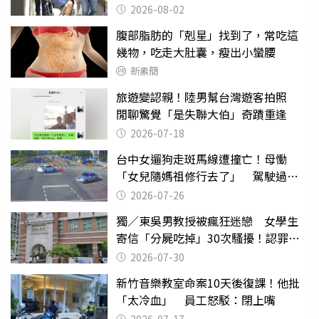
2026-08-02
腹部脂肪的「剋星」找到了，常吃這
幾物，吃走大肚囊，瘦出小蠻腰
新素簡
旅遊變認親！陸男幫台灣遊客拍照
閒聊驚覺「是失聯大伯」奇蹟重逢
2026-07-18
台中女遛狗走斑馬線遭撞亡！母慟
「女兒隨媽祖修行去了」 駕駛過失
致死判9月
2026-07-26
獨／東吳男教授被瘋狂迷戀 女學生
寄信「分屍吃掉」30次騷擾！認罪免
關
2026-07-30
新竹音樂教室命案10天後復課！他批
「太冷血」 員工怒駁：閉上嘴