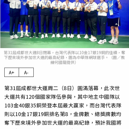
第31屆成都世大運8日閉幕，台灣代表隊以10金17銀19銅的佳績，奪
下歷來境外參加世大運的最高紀錄，圖為中華隊網球選手。（圖／教
練何國龍提供）
A+
A-
第31屆成都世大運周二（8日）圓滿落幕，此次世
大運共有120個國家隊伍參與，其中地主中國隊以
103金40銀35銅榮登本屆最大贏家，而台灣代表隊
則以10金17銀19銅排名第8，金牌數、總獎牌數均
奪下歷來境外參加世大運的最高紀錄，預計我國將