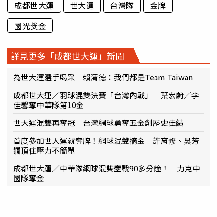
成都世大運
世大運
台灣隊
金牌
國光獎金
詳見更多「成都世大運」新聞
為世大運選手喝采 賴清德：我們都是Team Taiwan
成都世大運／羽球混雙決賽「台灣內戰」 葉宏蔚／李
佳馨奪中華隊第10金
世大運混雙再奪冠 台灣網球勇奪五金創歷史佳績
首度參加世大運就奪牌！網球混雙摘金 許育修、吳芳
嫺頂住壓力不簡單
成都世大運／中華隊網球混雙鏖戰90多分鐘！ 力克中
國隊奪金