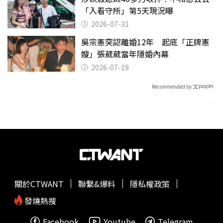
「入看守所」第5天現況曝
2026-07-31
吳宗憲突認離婚12年 起底「正牌憲
嫂」張葳葳當年隱婚內幕
2026-07-19
Recommended by
關於CTWANT
聯繫&爆料
隱私權政策
發燒熱搜
Facebook
Youtube
Telegram