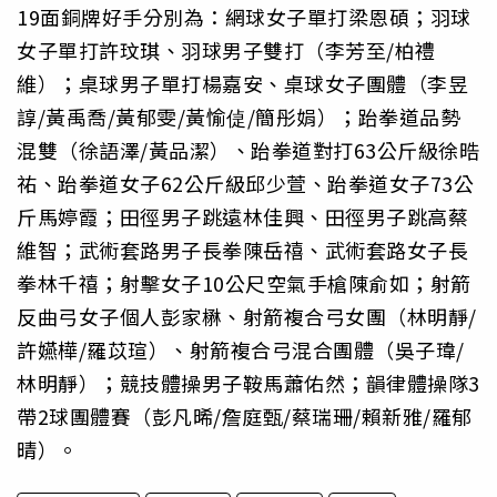
19面銅牌好手分別為：網球女子單打梁恩碩；羽球
女子單打許玟琪、羽球男子雙打（李芳至/柏禮
維）；桌球男子單打楊嘉安、桌球女子團體（李昱
諄/黃禹喬/黃郁雯/黃愉偼/簡彤娟）；跆拳道品勢
混雙（徐語澤/黃品潔）、跆拳道對打63公斤級徐晧
祐、跆拳道女子62公斤級邱少萱、跆拳道女子73公
斤馬婷霞；田徑男子跳遠林佳興、田徑男子跳高蔡
維智；武術套路男子長拳陳岳禧、武術套路女子長
拳林千禧；射擊女子10公尺空氣手槍陳俞如；射箭
反曲弓女子個人彭家楙、射箭複合弓女團（林明靜/
許嬿樺/羅苡瑄）、射箭複合弓混合團體（吳子瑋/
林明靜）；競技體操男子鞍馬蕭佑然；韻律體操隊3
帶2球團體賽（彭凡晞/詹庭甄/蔡瑞珊/賴新雅/羅郁
晴）。