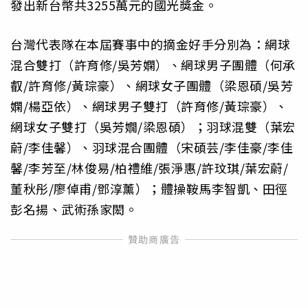
發出新台幣共3255萬元的國光獎金。
台灣代表隊在本屆賽事中的摘金好手分別為：網球
混合雙打（許育修/吳芳嫻）、網球男子團體（何承
叡/許育修/黃琮豪）、網球女子團體（梁恩碩/吳芳
嫻/楊亞依）、網球男子雙打（許育修/黃琮豪）、
網球女子雙打（吳芳嫺/梁恩碩）；羽球混雙（葉宏
蔚/李佳馨）、羽球混合團體（宋碩芸/李佳豪/李佳
馨/李芳至/林俊易/柏禮維/張淨惠/許玟琪/葉宏蔚/
董秋彤/廖倬甫/鄧淳薰）；體操鞍馬李智凱、田徑
彭名揚、武術孫家閎。