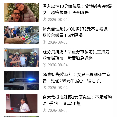
深入森林10分鐘藏屍！父涉殺害9歲愛
女 恐怖藏屍手法全曝光
2026-08-04
逃票告性騷1／OL省172元不甘被逮
反控台鐵員工6度騷擾
2026-08-05
疑勞資糾紛！新莊好市多前員工持刀
登賣場頂樓 母苦勸急送醫
2026-08-04
56歲婦失蹤13年！女兒已聲請死亡宣
告 她偷259元牛腱心「復活了」
2026-08-04
台大教授性騷擾2女研究生！不服解聘
2年爭4年 結局出爐
2026-08-05