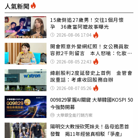
人氣新聞
15歲倒追27歲男！交往1個月懷
孕 36歲當阿嬤故事曝光
2026-08-06 17:04
開會照意外變網紅照！女公務員妝
容掀2千則留言 本人怒嗆：化妝有
錯嗎
2026-08-05 22:43
緯創股利2度延發史上首例 金管會
說重話：考慮收回股務自辦
2026-08-07 05:26
009829掌握AI關鍵 大華韓國KOSPI 50
今強勢開募
大華銀全能行銷方案
陽明交大教授砍死妹夫！岳母追思首
發聲 揭11年經營真相駁「爭產」