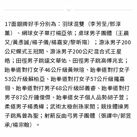
17面銀牌好手分別為：羽球混雙（李芳至/鄧淳
薰）、網球女子單打楊亞依；桌球男子團體（王晨
又/黃彥誠/楊子儀/楊嘉安/黎昕陽）；游泳男子200
公尺蝶式王冠閎、游泳男子200公尺混合式王星
皓；田徑男子跳遠文華佑、田徑男子跳高傅兆玄；
跆拳道對打女子46公斤級黃映瑄、跆拳道對打女子
53公斤級蘇柏亞、跆拳道對打女子57公斤級羅嘉
翎、跆拳道對打男子68公斤級邱義睿、跆拳道對打
男子87公斤鍾俊傑、跆拳道女子個人品勢胡子萱；
柔道男子楊勇緯；武術太極劍孫家閎；競技體操男
子跳馬曾為聖；射箭反曲弓男子團體（張譯中/郭昱
承/楊宗翰）。