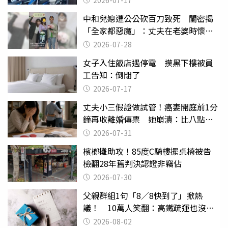
2026-07-17
中和兒媳遭公公砍百刀致死 閨密揭
「全家都惡魔」：丈夫在老婆時懷孕
摔東西
2026-07-28
女子入住飯店遇停電 摸黑下樓被員
工告知：倒閉了
2026-07-17
丈夫小三假證做試管！癌妻開庭前1分
鐘再收離婚傳票 她崩潰：比八點檔
還扯
2026-07-31
檳榔攤助攻！85度C騎樓擺桌椅被告
檢翻28年舊判決認證非竊佔
2026-07-30
父親群組1句「8／8快到了」掀熱
議！ 10萬人笑翻：高鐵疏運也沒列
父親節
2026-08-02