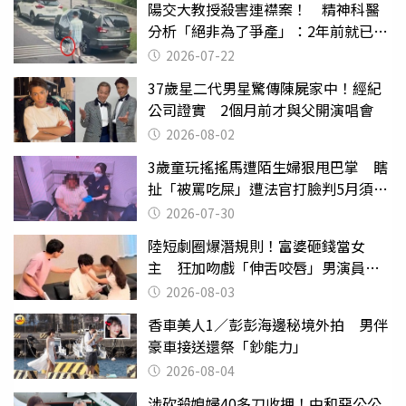
陽交大教授殺害連襟案！ 精神科醫
分析「絕非為了爭產」：2年前就已言
行詭異
2026-07-22
37歲星二代男星驚傳陳屍家中！經紀
公司證實 2個月前才與父開演唱會
2026-08-02
3歲童玩搖搖馬遭陌生婦狠甩巴掌 瞎
扯「被罵吃屎」遭法官打臉判5月須入
監
2026-07-30
陸短劇圈爆潛規則！富婆砸錢當女
主 狂加吻戲「伸舌咬唇」男演員崩
潰
2026-08-03
香車美人1／彭彭海邊秘境外拍 男伴
豪車接送還祭「鈔能力」
2026-08-04
涉砍殺媳婦40多刀收押！中和惡公公