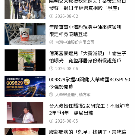
陽明交大教授砍死妹夫！岳母追思首
發聲 揭11年經營真相駁「爭產」
2026-08-02
無所事事小海豹現身中油來速咖啡
限定杯身吸睛登場
台灣中油股份有限公司
億萬富豪遭兒「大義滅親」！偷生子
怕曝光 竟盜鄰居身份辦假證落戶
2026-08-06
009829掌握AI關鍵 大華韓國KOSPI 50
今強勢開募
大華銀全能行銷方案
台大教授性騷擾2女研究生！不服解聘
2年爭4年 結局出爐
2026-08-05
腹部脂肪的「剋星」找到了，常吃這