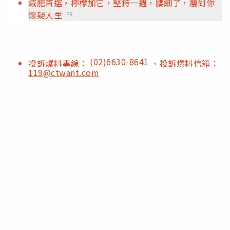
減肥首選，檸檬加它，堅持一週，腰細了，瘦到你
懷疑人生
PR
(02)6630-8641
投訴爆料專線：
、投訴爆料信箱：
119@ctwant.com