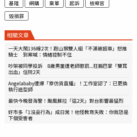
基隆
網購
棄單
起訴
檢察官
毀損罪
相關文章
一天大鬧136線2次！跑山猴雙人組「不滿被超車」怒推
騎士 到案喊：情緒控制不住
吵架被同學投訴 8歲男童遭老師懲罰...狂搧巴掌「雙耳
出血」住院2天
Angelababy遭爆「穿仿貨直播」！工作室認了：已更換
執行造型師
最快今晚發海警！颱風蘇拉「這2天」對台影響最猛烈
好市多「1沒品行為」成日常！他怪教育失敗：你我恐是
下個受害者