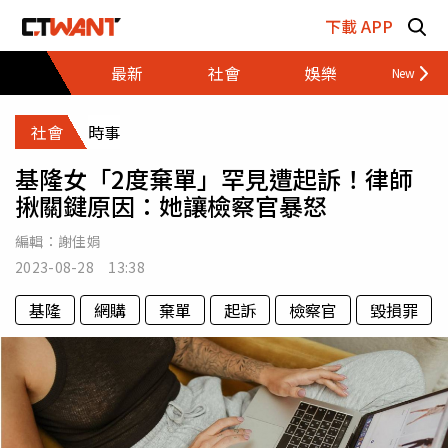
跳至主要內容區塊
下載 APP
最新
社會
娛樂
財經
社會
時事
基隆女「2度棄單」罕見遭起訴！律師
揪關鍵原因：她讓檢察官暴怒
編輯：
謝佳娟
2023-08-28 13:38
基隆
網購
棄單
起訴
檢察官
毀損罪