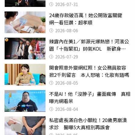
2026-07-31
24歲存款破百萬！她公開致富關鍵
網一看狂讚：超孝順
2026-08-06
辣露內在美1／郭源元爆熱戀！河濱公
園「十指緊扣」帥氣KOL 新歡身份
曝光
2026-07-29
開會照意外變網紅照！女公務員妝容
掀2千則留言 本人怒嗆：化妝有錯嗎
2026-08-05
不是AI！他「沒脖子」畫面瘋傳 真相
曝光網看呆
2026-08-04
私密處長滿白色小顆粒！20歲男崩潰
求診 醫曝5大真相別再誤會