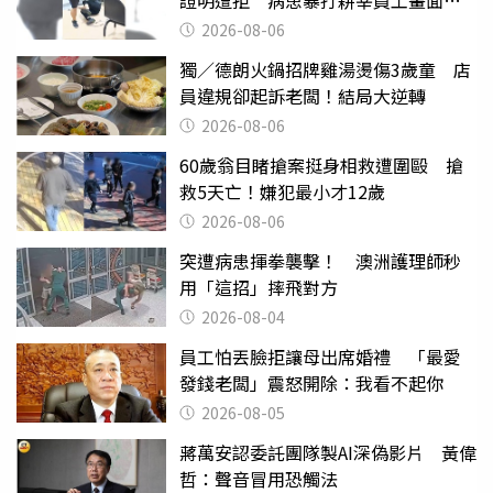
證明遭拒 病患暴打耕莘員工畫面曝
光
2026-08-06
獨／德朗火鍋招牌雞湯燙傷3歲童 店
員違規卻起訴老闆！結局大逆轉
2026-08-06
60歲翁目睹搶案挺身相救遭圍毆 搶
救5天亡！嫌犯最小才12歲
2026-08-06
突遭病患揮拳襲擊！ 澳洲護理師秒
用「這招」摔飛對方
2026-08-04
員工怕丟臉拒讓母出席婚禮 「最愛
發錢老闆」震怒開除：我看不起你
2026-08-05
蔣萬安認委託團隊製AI深偽影片 黃偉
哲：聲音冒用恐觸法