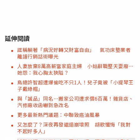
延伸閱讀
誆稱躺著「病況好轉又財富自由」 氣功床墊業者
離譜行銷話術曝光
人妻放棄8萬高薪當家庭主婦 小姑辭職整天耍廢…
她怨：我心胸太狹隘？
鳥總許智超遭爆偷吃不只1人！兒子竟被「小提琴王
子戴綠帽」
與「誠品」同名…搬家公司遭求償6百萬！雜貨店、
汽修廠收函嚇到急改名
更多最新熱門議題：中聯致癌油風暴
又怎麼了？深夜再發邋遢崩壞照 胡歌懺悔「我對
不起好多人」