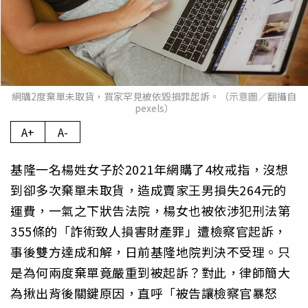
網購2度棄單未取貨，買家罕見被依毀損罪起訴。（示意圖／翻攝自
pexels）
A+
A-
基隆一名楊姓女子於2021年網購了4枚戒指，沒想
到卻多次棄單未取貨，造成賣家王男損失264元的
運費，一氣之下狀告法院，楊女也被依涉犯刑法第
355條的「詐術致人損害財產罪」遭檢察官起訴，
事後雙方達成和解，日前基隆地院判決不受理。只
是為何兩度棄單竟嚴重到被起訴？對此，律師簡大
為揪出背後關鍵原因，直呼「被告讓檢察官暴怒