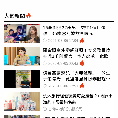
人氣新聞
15歲倒追27歲男！交往1個月懷
孕 36歲當阿嬤故事曝光
2026-08-06 17:04
開會照意外變網紅照！女公務員妝
容掀2千則留言 本人怒嗆：化妝有
錯嗎
2026-08-05 22:43
億萬富豪遭兒「大義滅親」！偷生
子怕曝光 竟盜鄰居身份辦假證落
戶
2026-08-06 17:53
洗沐旅行組包裝變可愛娃包？中油x小
海豹IP限量聯名款
台灣中油股份有限公司