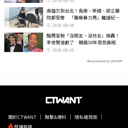
2026-08-05
高雄欠到台北！長庚、榮總、部立醫
院都受害 「醫療暴力男」離譜紀錄
曝光
2026-08-06
酸周星馳「沒朋友、沒兒女」挨轟！
李修賢道歉了 親揭30年恩怨真相
2026-08-05
Recommended by
關於CTWANT
聯繫&爆料
隱私權政策
發燒熱搜