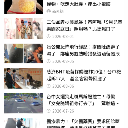
幾物，吃走大肚囊，瘦出小蠻腰
新素簡
二伯品牌抄襲風暴！蔡阿嘎「9月兒童
樂園家庭日」照辦嗎？北捷鬆口了
2026-08-01
她公開恐怖飛行經歷！搭機睡醒褲子
濕了 鄰座男趁熟睡猥褻還疑留體液
2026-08-05
慈濟BNT疫苗採購遭詐10億！台中檢
起訴17人 基金會發聲回應了
2026-08-06
台中女遛狗走斑馬線遭撞亡！母慟
「女兒隨媽祖修行去了」 駕駛過失
致死判9月
2026-07-26
醫療暴力！「欠醫藥費」要求開診斷