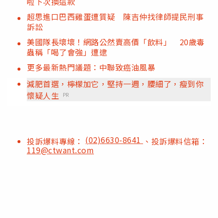
啦下次換這款
超思進口巴西雞蛋遭質疑 陳吉仲找律師提民刑事
訴訟
美國隊長壞壞！網路公然賣高價「飲料」 20歲毒
蟲稱「喝了會強」遭逮
更多最新熱門議題：中聯致癌油風暴
減肥首選，檸檬加它，堅持一週，腰細了，瘦到你
懷疑人生
PR
(02)6630-8641
投訴爆料專線：
、投訴爆料信箱：
119@ctwant.com