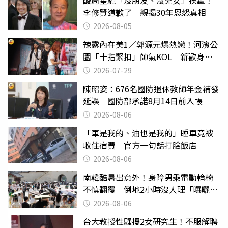
酸周星馳「沒朋友、沒兒女」挨轟！
李修賢道歉了 親揭30年恩怨真相
2026-08-05
辣露內在美1／郭源元爆熱戀！河濱公
園「十指緊扣」帥氣KOL 新歡身份
曝光
2026-07-29
陳昭姿：676名國防退休教師年金補發
延誤 國防部承諾8月14日前入帳
2026-08-06
「車是我的、油也是我的」睡車竟被
收住宿費 官方一句話打臉飯店
2026-08-06
南韓酷暑出意外！身障男乘電動輪椅
不慎翻覆 倒地2小時沒人理「曝曬
亡」
2026-08-06
台大教授性騷擾2女研究生！不服解聘