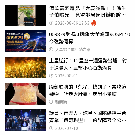
億萬富豪遭兒「大義滅親」！偷生
子怕曝光 竟盜鄰居身份辦假證落
戶
2026-08-06 17:53
009829掌握AI關鍵 大華韓國KOSPI 50
今強勢開募
大華銀全能行銷方案
土星逆行！12星座一週運勢出爐 射
手遇貴人、巨蟹小心衝動消費
2026-08-01
腹部脂肪的「剋星」找到了，常吃這
幾物，吃走大肚囊，瘦出小蠻腰
新素簡
議員、音樂人、球星、國際轉播平台
齊聚「傳奇聯盟」 跨界陣容全公
開 劍指亞洲新傳奇聯賽
2026-07-10