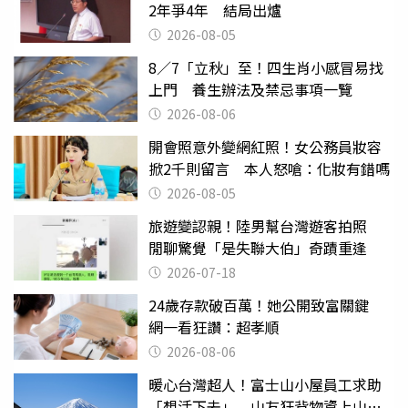
2年爭4年 結局出爐
2026-08-05
8／7「立秋」至！四生肖小感冒易找
上門 養生辦法及禁忌事項一覽
2026-08-06
開會照意外變網紅照！女公務員妝容
掀2千則留言 本人怒嗆：化妝有錯嗎
2026-08-05
旅遊變認親！陸男幫台灣遊客拍照
閒聊驚覺「是失聯大伯」奇蹟重逢
2026-07-18
24歲存款破百萬！她公開致富關鍵
網一看狂讚：超孝順
2026-08-06
暖心台灣超人！富士山小屋員工求助
「想活下去」 山友狂背物資上山：