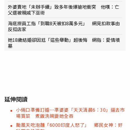
外婆賣地「未辦手續」致多年後爆搶地衝突 他嘆：亡
父還被親戚下巫術
海底撈員工指「到職8天被扣8萬多元」 網見扣款事由
反挺店家
她18歲結婚卻因尪「這些舉動」超後悔 網指：愛情墳
墓
延伸閱讀
小倆口準備訂婚…準婆婆「天天清晨6：30」逼去市
場買菜 煮飯洗碗要她全吞
颱風天吃泡麵「6000印度人怒了」 鄉民女神：好