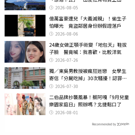
台灣真的是寶島
2026-08-05
億萬富豪遭兒「大義滅親」！偷生子
怕曝光 竟盜鄰居身份辦假證落戶
2026-08-06
24歲女做正顎手術變「地包天」鞋拔
子臉 醫竟喊：我喜歡，比較洋氣
2026-07-26
獨／東吳男教授被瘋狂迷戀 女學生
寄信「分屍吃掉」30次騷擾！認罪免
關
2026-07-30
二伯品牌抄襲風暴！蔡阿嘎「9月兒童
樂園家庭日」照辦嗎？北捷鬆口了
2026-08-01
Recommended by