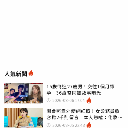
人氣新聞
15歲倒追27歲男！交往1個月懷
孕 36歲當阿嬤故事曝光
2026-08-06 17:04
開會照意外變網紅照！女公務員妝
容掀2千則留言 本人怒嗆：化妝有
錯嗎
2026-08-05 22:43