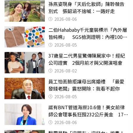
孫燕姿現身「天后化妝師」陳聆薇告
別式 張韶涵不捨喊：一路好走
2026-08-06
二伯Hahababy千元童裝標示「內外層
皆純棉」 SGS檢測證明：內裡100%
聚酯纖維
2026-08-05
37歲星二代男星驚傳陳屍家中！經紀
公司證實 2個月前才與父開演唱會
2026-08-02
員工怕丟臉拒讓母出席婚禮 「最愛
發錢老闆」震怒開除：我看不起你
2026-08-05
誆有BNT管道海撈10.6億！美女前律
師公會理事長狂囤232公斤黃金 17人
遭起訴
2026-08-06