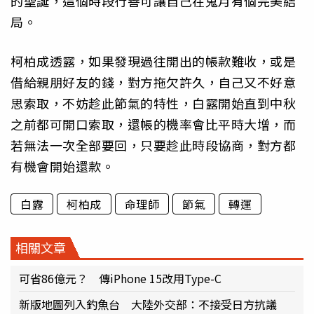
的聖誕，這個時段行善可讓自己在鬼月有個完美結
局。
柯柏成透露，如果發現過往開出的帳款難收，或是
借給親朋好友的錢，對方拖欠許久，自己又不好意
思索取，不妨趁此節氣的特性，白露開始直到中秋
之前都可開口索取，還帳的機率會比平時大增，而
若無法一次全部要回，只要趁此時段協商，對方都
有機會開始還款。
白露
柯柏成
命理師
節氣
轉運
相關文章
可省86億元？ 傳iPhone 15改用Type-C
新版地圖列入釣魚台 大陸外交部：不接受日方抗議