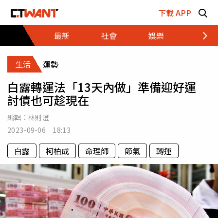
跳至主要內容區塊
下載 APP
最新
社會
娛樂
財經
生活
運勢
白露轉運法「13天內做」準備迎好運
討債也可趁現在
編輯：
林則澄
2023-09-06 18:13
白露
柯柏成
命理師
節氣
轉運