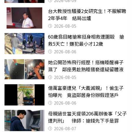
2026-08-09
台大教授性騷擾2女研究生！不服解聘
2年爭4年 結局出爐
2026-08-05
60歲翁目睹搶案挺身相救遭圍毆 搶
救5天亡！嫌犯最小才12歲
2026-08-06
她公開恐怖飛行經歷！搭機睡醒褲子
濕了 鄰座男趁熟睡猥褻還疑留體液
2026-08-05
億萬富豪遭兒「大義滅親」！偷生子
怕曝光 竟盜鄰居身份辦假證落戶
2026-08-06
母親過世當天提領206萬辦後事「父子
遭判刑」 律師：搶錢先下手是罪
2026-08-07