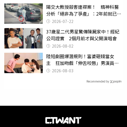
陽交大教授殺害連襟案！ 精神科醫
分析「絕非為了爭產」：2年前就已言
行詭異
2026-07-22
37歲星二代男星驚傳陳屍家中！經紀
公司證實 2個月前才與父開演唱會
2026-08-02
陸短劇圈爆潛規則！富婆砸錢當女
主 狂加吻戲「伸舌咬唇」男演員崩
潰
2026-08-03
Recommended by