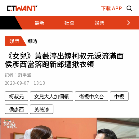
跳至主要內容區塊
下載 APP
最新
社會
娛樂
財經
娛樂
即時
《女兒》黃薇渟出嫁柯叔元淚流滿面
侯彥西當落跑新郎遭揪衣領
記者：
蕭宇涵
2023-09-07 13:13
柯叔元
女兒大人加個賴
衛視中文台
中視
侯彥西
黃薇渟