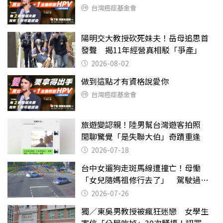
台灣癌症基金會
陽明交大教授砍死妹夫！岳母追思首
發聲 揭11年經營真相駁「爭產」
2026-08-02
做到這點才有資格說愛你
台灣癌症基金會
旅遊變認親！陸男幫台灣遊客拍照
閒聊驚覺「是失聯大伯」奇蹟重逢
2026-07-18
台中女遛狗走斑馬線遭撞亡！母慟
「女兒隨媽祖修行去了」 駕駛過失
致死判9月
2026-07-26
獨／東吳男教授被瘋狂迷戀 女學生
寄信「分屍吃掉」30次騷擾！認罪免