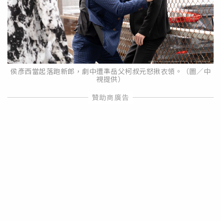
侯彥西當起落跑新郎，劇中遭準岳父柯叔元怒揪衣領。（圖／中
視提供）