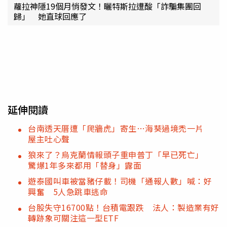
蘿拉神隱19個月悄發文！曬特斯拉遭酸「詐騙集團回
歸」 她直球回應了
延伸閱讀
台南透天厝遭「爬牆虎」寄生…海葵過境禿一片
屋主吐心聲
狼來了？烏克蘭情報頭子重申普丁「早已死亡」
驚爆1年多來都用「替身」露面
遊泰國叫車被當豬仔載！司機「通報人數」喊：好
興奮 5人急跳車逃命
台股失守16700點！台積電跟跌 法人：製造業有好
轉跡象可關注這一型ETF