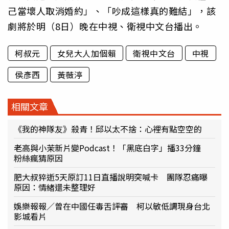
己當壞人取消婚約」、「吵成這樣真的難結」，該
劇將於明（8日）晚在中視、衛視中文台播出。
柯叔元
女兒大人加個賴
衛視中文台
中視
侯彥西
黃薇渟
相關文章
《我的神隊友》殺青！邱以太不捨：心裡有點空空的
老高與小茉新片變Podcast！「黑底白字」播33分鐘
粉絲瘋猜原因
肥大叔猝逝5天原訂11日直播說明突喊卡 團隊忍痛曝
原因：情緒還未整理好
娛樂報報／曾在中國任毒舌評審 柯以敏低調現身台北
影城看片