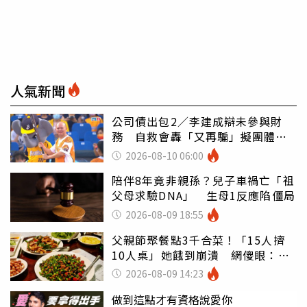
人氣新聞
公司債出包2／李建成辯未參與財
務 自救會轟「又再騙」擬團體訴
訟
2026-08-10 06:00
陪伴8年竟非親孫？兒子車禍亡「祖
父母求驗DNA」 生母1反應陷僵局
2026-08-09 18:55
父親節聚餐點3千合菜！「15人擠
10人桌」她餓到崩潰 網傻眼：讓
店家看笑話
2026-08-09 14:23
做到這點才有資格說愛你