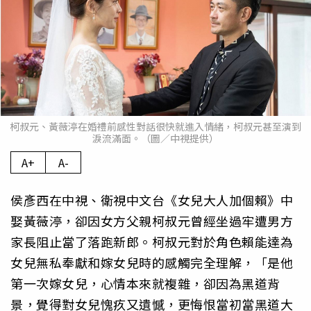
柯叔元、黃薇渟在婚禮前感性對話很快就進入情緒，柯叔元甚至演到
淚流滿面。（圖／中視提供）
A+
A-
侯彥西在中視、衛視中文台《女兒大人加個賴》中
娶黃薇渟，卻因女方父親柯叔元曾經坐過牢遭男方
家長阻止當了落跑新郎。柯叔元對於角色賴能達為
女兒無私奉獻和嫁女兒時的感觸完全理解，「是他
第一次嫁女兒，心情本來就複雜，卻因為黑道背
景，覺得對女兒愧疚又遺憾，更悔恨當初當黑道大