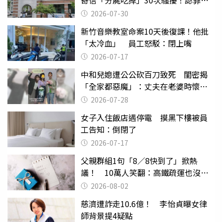
關
2026-07-30
新竹音樂教室命案10天後復課！他批
「太冷血」 員工怒駁：閉上嘴
2026-07-17
中和兒媳遭公公砍百刀致死 閨密揭
「全家都惡魔」：丈夫在老婆時懷孕
摔東西
2026-07-28
女子入住飯店遇停電 摸黑下樓被員
工告知：倒閉了
2026-07-17
父親群組1句「8／8快到了」掀熱
議！ 10萬人笑翻：高鐵疏運也沒列
父親節
2026-08-02
慈濟遭詐走10.6億！ 李怡貞曝女律
師背景提4疑點