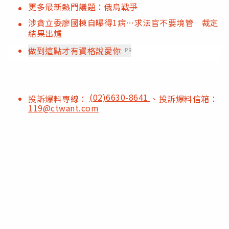
更多最新熱門議題：俄烏戰爭
涉貪立委廖國棟自曝得1病…求法官不要境管 裁定
結果出爐
做到這點才有資格說愛你
PR
(02)6630-8641
投訴爆料專線：
、投訴爆料信箱：
119@ctwant.com