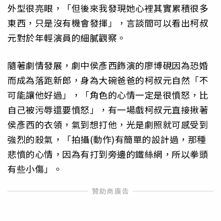
外型很亮眼，「但後來我發現她心裡其實累積很多
東西，只是沒有機會發揮」，言談間可以看出柯叔
元對於年輕演員的細膩觀察。
隨著劇情發展，劇中侯彥西飾演的廖博硯因為恐婚
而成為落跑新郎，身為大碗爸爸的柯叔元自然「不
可能讓他好過」，「角色的心情一定是很憤怒，比
自己被污辱還要憤怒」，有一場戲柯叔元直接揪著
侯彥西的衣領，氣到想打他，光是劇照就可感受到
強烈的殺氣，「拍攝(動作)有簡單的設計過，那種
悲憤的心情，因為有打到旁邊的鐵絲網，所以拳頭
有些小傷」。