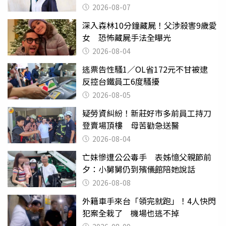
2026-08-07
深入森林10分鐘藏屍！父涉殺害9歲愛
女 恐怖藏屍手法全曝光
2026-08-04
逃票告性騷1／OL省172元不甘被逮
反控台鐵員工6度騷擾
2026-08-05
疑勞資糾紛！新莊好市多前員工持刀
登賣場頂樓 母苦勸急送醫
2026-08-04
亡妹慘遭公公毒手 表姊憶父親節前
夕：小舅舅仍到殯儀館陪她說話
2026-08-08
外籍車手來台「領完就跑」！4人快閃
犯案全栽了 機場也逃不掉