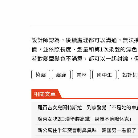
設計師認為，後續處理都可以溝通，無法
價，並依照長度、髮量和第1次染髮的漂
若對髮型髮色不滿意，都可以一起討論，
染髮
髮廊
雲林
國中生
設計師
相關文章
羅百吉女兒開特斯拉 到家驚覺「不是她的車
廣東女吃2口漢堡趕高鐵「身體不適險休克」 
新公寓住半年突冒刺鼻臭味 韓國男一看傻了