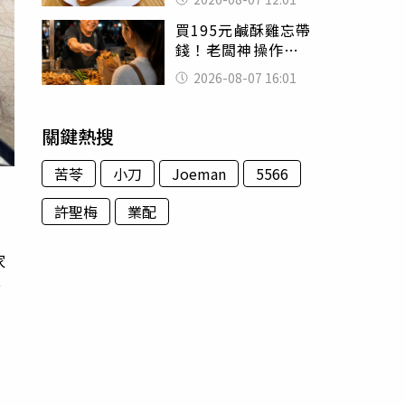
司」 半年後暴瘦
買195元鹹酥雞忘帶
嚇壞女兒
錢！老闆神操作
「倒找5元」 全網
2026-08-07 16:01
看哭：這就是台灣
關鍵熱搜
苦苓
小刀
Joeman
5566
許聖梅
業配
家
發
用
法