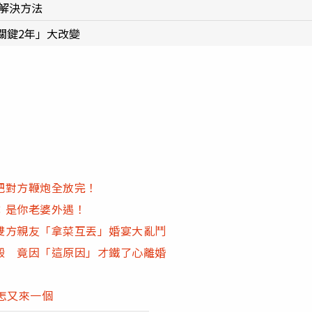
曝解決方法
關鍵2年」大改變
把對方鞭炮全放完！
：是你老婆外遇！
雙方親友「拿菜互丟」婚宴大亂鬥
毆 竟因「這原因」才鐵了心離婚
怎又來一個