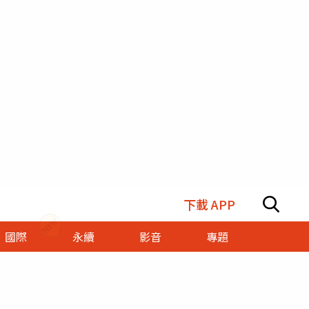
下載 APP
國際
永續
影音
專題