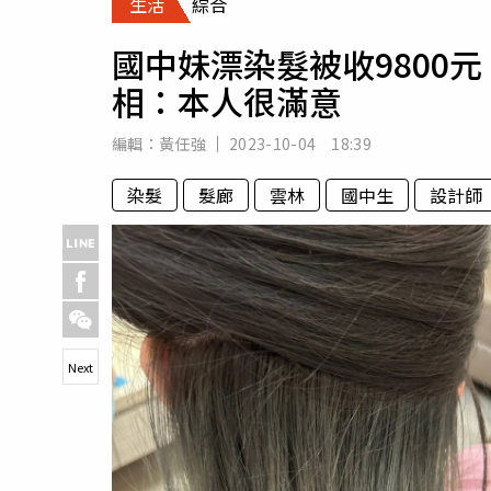
生活
綜合
人物
汽車
國中妹漂染髮被收9800
專欄
相：本人很滿意
房產新勢力
編輯：
黃任強
2023-10-04 18:39
染髮
髮廊
雲林
國中生
設計師
Next