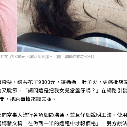
共花了9800元，讓家長氣炸。（圖／翻攝自爆怨公社）
染髮，總共花了9800元，讓媽媽一肚子火，更痛批店
均又脫節，「請問這是把我女兒當盤仔嗎？」在網路引
訪問，還原事情來龍去脈。
確向當事人進行各項細節溝通，並且仔細說明工法、使
媽媽發文稱「在做到一半的過程中才報價格」，雙方說