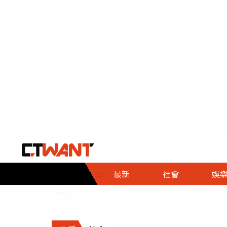
社會首頁
娛樂首頁
財經首頁
政
:::
最新
社會
娛
時事
即時
熱線
:::
直擊
大條
人物
調查
專題
３Ｃ