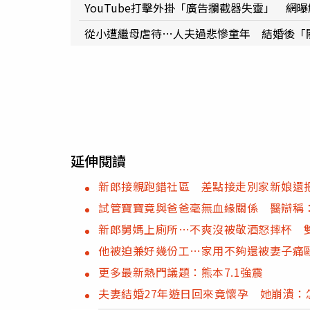
YouTube打擊外掛「廣告攔截器失靈」 網
從小遭繼母虐待…人夫過悲慘童年 結婚後「
延伸閱讀
新郎接親跑錯社區 差點接走別家新娘還
試管寶寶竟與爸爸毫無血緣關係 醫辯稱
新郎舅媽上廁所…不爽沒被敬酒怒摔杯 
他被迫兼好幾份工…家用不夠還被妻子痛
更多最新熱門議題：熊本7.1強震
夫妻結婚27年遊日回來竟懷孕 她崩潰：