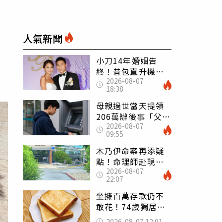
人氣新聞
小刀14年婚姻告
終！昔包直升機求
2026-08-07
婚 豪砸545萬辦婚
18:38
禮還找連戰證婚
母親過世當天提領
206萬辦後事「父子
2026-08-07
遭判刑」 律師：
09:55
搶錢先下手是罪
木乃伊命案再添疑
點！命理師赴現場
2026-08-07
遇天候驟變 驚
22:07
喊：死者還有冤屈
坐擁百萬存款仍不
敢花！74歲獨居翁
「1餐只吃1片吐
2026-08-07 12:01