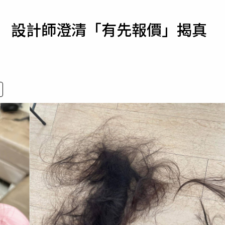
寵物
元 設計師澄清「有先報價」揭真
運勢
運動
梅酒