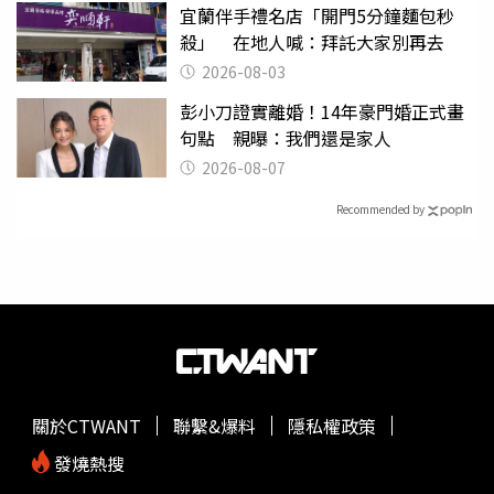
宜蘭伴手禮名店「開門5分鐘麵包秒
殺」 在地人喊：拜託大家別再去
2026-08-03
彭小刀證實離婚！14年豪門婚正式畫
句點 親曝：我們還是家人
2026-08-07
Recommended by
關於CTWANT
聯繫&爆料
隱私權政策
發燒熱搜