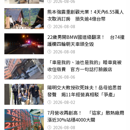
曝光
2026-08-06
熊本強震重創觀光業！4天內6.55萬人
次取消訂房 損失逾4億台幣
2026-08-08
22歲男開BMW國道級翻滾！ 台74撞
護欄四輪朝天車頭全毀
2026-08-08
「車是我的、油也是我的」睡車竟被
收住宿費 官方一句話打臉飯店
2026-08-06
陽明交大教授砍死妹夫！岳母追思首
發聲 揭11年經營真相駁「爭產」
2026-08-02
7月營收再創高！ 「這家」散熱廠周
漲近30%站穩4000大關
2026-08-08