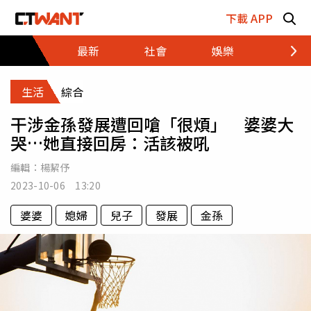
跳至主要內容區塊
下載 APP
最新
社會
娛樂
財經
生活
綜合
干涉金孫發展遭回嗆「很煩」 婆婆大
哭…她直接回房：活該被吼
編輯：
楊絜伃
2023-10-06 13:20
婆婆
媳婦
兒子
發展
金孫