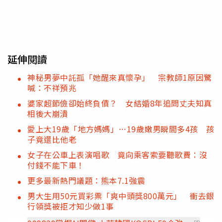
延伸閱讀
神秘男夢中託孤「她醒來真懷孕」 宗教師1原因驚
喊：不祥預兆
婆家超節儉卻始終負債？ 女結婚8年追問丈夫知真
相後大崩潰
愛上大19歲「地方媽媽」…19歲嫩男瞬間多4孩 孩
子竟還比他老
女子在公車上表演唱歌 竟向乘客索要聽歌費：沒
付錢不能下車！
更多最新熱門議題：熊本7.1強震
男大生用50元買彩票「爽中頭獎800萬元」 衝去銀
行領獎被拒才知少做1事