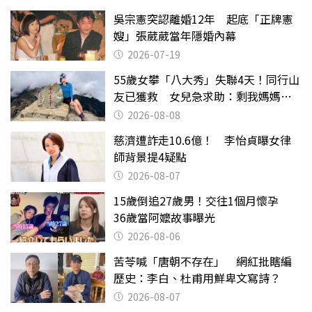
吳宗憲突認離婚12年 起底「正牌憲
嫂」張葳葳當年隱婚內幕
2026-07-19
55歲女攀「八大秀」失聯4天！同行山
友已獲救 女兒急求助：剩我媽媽還
沒找到
2026-08-08
慈濟遭詐走10.6億！ 李怡貞曝女律
師背景提4疑點
2026-08-07
15歲倒追27歲男！交往1個月懷孕
36歲當阿嬤故事曝光
2026-08-06
苦苓喊「唐朝不存在」 網紅批瞎編
歷史：李白、杜甫用鮮卑文寫詩？
2026-08-07