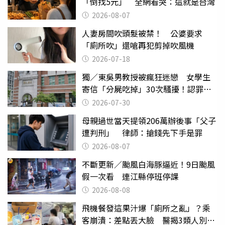
「倒找5元」 全網看哭：這就是台灣
2026-08-07
人妻房間吹頭髮被禁！ 公婆要求
「廁所吹」還嗆再犯剪掉吹風機
2026-07-18
獨／東吳男教授被瘋狂迷戀 女學生
寄信「分屍吃掉」30次騷擾！認罪免
關
2026-07-30
母親過世當天提領206萬辦後事「父子
遭判刑」 律師：搶錢先下手是罪
2026-08-07
不斷更新／颱風白海豚逼近！9日颱風
假一次看 連江縣停班停課
2026-08-08
飛機餐發這果汁爆「廁所之亂」？乘
客崩潰：差點丟大臉 醫揭3類人別亂