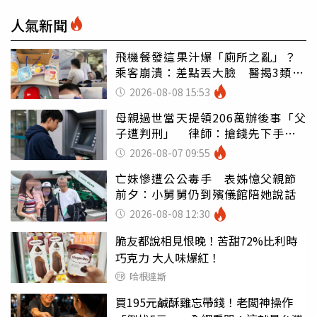
人氣新聞
飛機餐發這果汁爆「廁所之亂」？
乘客崩潰：差點丟大臉 醫揭3類人
別亂喝
2026-08-08 15:53
母親過世當天提領206萬辦後事「父
子遭判刑」 律師：搶錢先下手是
罪
2026-08-07 09:55
亡妹慘遭公公毒手 表姊憶父親節
前夕：小舅舅仍到殯儀館陪她說話
2026-08-08 12:30
脆友都說相見恨晚！苦甜72%比利時
巧克力 大人味爆紅！
哈根達斯
買195元鹹酥雞忘帶錢！老闆神操作