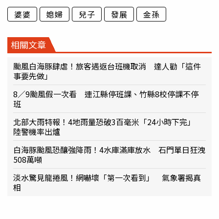
婆婆
媳婦
兒子
發展
金孫
相關文章
颱風白海豚肆虐！旅客遇返台班機取消 達人勸「這件
事要先做」
8／9颱風假一次看 連江縣停班課、竹縣8校停課不停
班
北部大雨特報！4地雨量恐破3百毫米「24小時下完」
陸警機率出爐
白海豚颱風恐釀強降雨！4水庫滿庫放水 石門單日狂洩
508萬噸
淡水驚見龍捲風！網嚇壞「第一次看到」 氣象署揭真
相