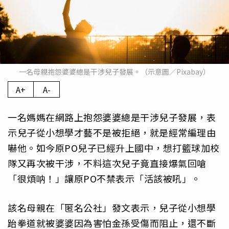
一名母親抱怨婆婆總是干涉兒子發展。（示意圖／Pixabay）
A+
A-
一名媽媽在網路上抱怨婆婆總是干涉兒子發展，表
示兒子從小想學才藝不是被拒絕，就是經常編理由
嚇他。如今原PO兒子已經升上國中，想打籃球加校
隊又再次被干涉，不料這次兒子竟直接爆氣回嗆
「很煩呐！」讓原PO不禁表示「活該被吼」。
該名母親在「匿名公社」發文表示，兒子從小想學
跆拳道就被婆婆因為害怕金孫受傷而阻止，還不斷