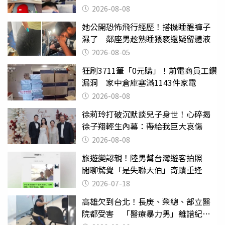
喝
2026-08-08
她公開恐怖飛行經歷！搭機睡醒褲子
濕了 鄰座男趁熟睡猥褻還疑留體液
2026-08-05
狂刷3711筆「0元購」！前電商員工鑽
漏洞 家中倉庫塞滿1143件家電
2026-08-08
徐莉玲打破沉默談兒子身世！心碎揭
徐子翔輕生內幕：帶給我巨大哀傷
2026-08-08
旅遊變認親！陸男幫台灣遊客拍照
閒聊驚覺「是失聯大伯」奇蹟重逢
2026-07-18
高雄欠到台北！長庚、榮總、部立醫
院都受害 「醫療暴力男」離譜紀錄