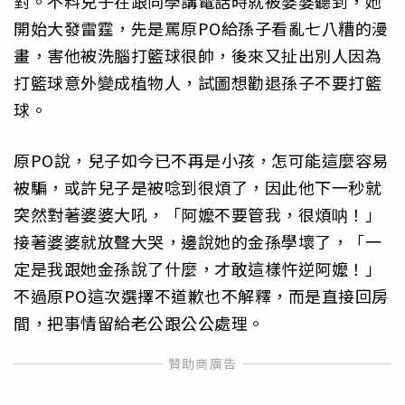
對。不料兒子在跟同學講電話時就被婆婆聽到，她
開始大發雷霆，先是罵原PO給孫子看亂七八糟的漫
畫，害他被洗腦打籃球很帥，後來又扯出別人因為
打籃球意外變成植物人，試圖想勸退孫子不要打籃
球。
原PO說，兒子如今已不再是小孩，怎可能這麼容易
被騙，或許兒子是被唸到很煩了，因此他下一秒就
突然對著婆婆大吼，「阿嬤不要管我，很煩呐！」
接著婆婆就放聲大哭，邊說她的金孫學壞了，「一
定是我跟她金孫說了什麼，才敢這樣忤逆阿嬤！」
不過原PO這次選擇不道歉也不解釋，而是直接回房
間，把事情留給老公跟公公處理。