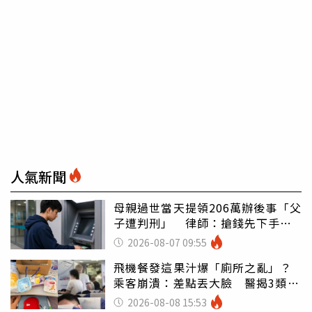
人氣新聞
母親過世當天提領206萬辦後事「父
子遭判刑」 律師：搶錢先下手是
罪
2026-08-07 09:55
飛機餐發這果汁爆「廁所之亂」？
乘客崩潰：差點丟大臉 醫揭3類人
別亂喝
2026-08-08 15:53