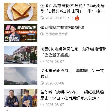
坐擁百萬存款仍不敢花！74歲獨居
翁「1餐只吃1片吐司」 半年後暴
瘦嚇壞女兒
2026-08-07 12:01
做到這點才有資格說愛你
台灣癌症基金會
桃園8旬老婦陳屍住家 幼孫嚇壞報警
「公公殺了婆婆」
2026-08-07
淡水驚見龍捲風！ 網嚇壞：第一次
看到
2026-08-08
苦苓喊「唐朝不存在」 網紅批瞎編
歷史：李白、杜甫用鮮卑文寫詩？
2026-08-07