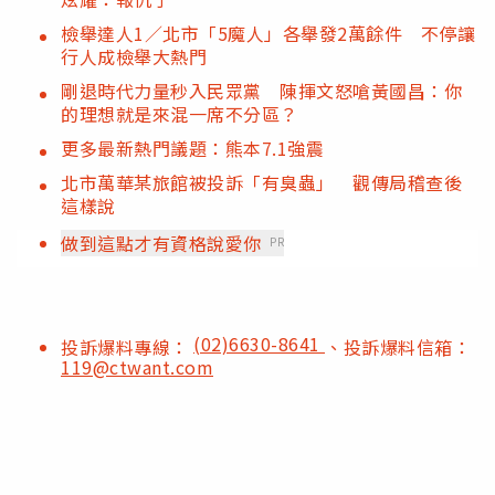
檢舉達人1／北市「5魔人」各舉發2萬餘件 不停讓
行人成檢舉大熱門
剛退時代力量秒入民眾黨 陳揮文怒嗆黃國昌：你
的理想就是來混一席不分區？
更多最新熱門議題：熊本7.1強震
北市萬華某旅館被投訴「有臭蟲」 觀傳局稽查後
這樣說
做到這點才有資格說愛你
PR
(02)6630-8641
投訴爆料專線：
、投訴爆料信箱：
119@ctwant.com