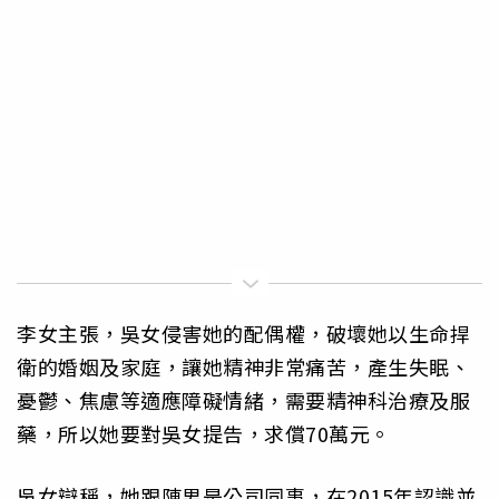
李女主張，吳女侵害她的配偶權，破壞她以生命捍
衛的婚姻及家庭，讓她精神非常痛苦，產生失眠、
憂鬱、焦慮等適應障礙情緒，需要精神科治療及服
藥，所以她要對吳女提告，求償70萬元。
吳女辯稱，她跟陳男是公司同事，在2015年認識並