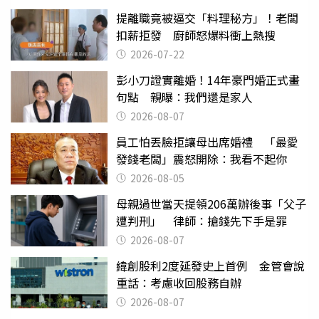
提離職竟被逼交「料理秘方」！老闆
扣薪拒發 廚師怒爆料衝上熱搜
2026-07-22
彭小刀證實離婚！14年豪門婚正式畫
句點 親曝：我們還是家人
2026-08-07
員工怕丟臉拒讓母出席婚禮 「最愛
發錢老闆」震怒開除：我看不起你
2026-08-05
母親過世當天提領206萬辦後事「父子
遭判刑」 律師：搶錢先下手是罪
2026-08-07
緯創股利2度延發史上首例 金管會說
重話：考慮收回股務自辦
2026-08-07