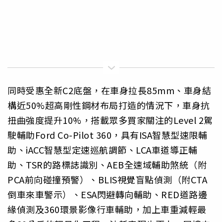
同時受惠全新C2底盤，在車身拉長85mm、車身結
構近50%超高剛性鋼材布局打造的情況下，車身抗
扭曲強度提升10%，搭載眾多買家關注的Level 2駕
駛輔助Ford Co-Pilot 360，具有ISA智慧型速限輔
助、iACC智慧型定速巡航調節、LCA車道導正輔
助、TSR的路標誌識別、AEB全速域輔助煞統（附
PCA前向碰撞預警）、BLIS視覺盲點偵測（附CTA
倒車來車警示）、ESA閃避轉向輔助、RED道路邊
緣偵測及360環景影像行車輔助，加上車重減輕最