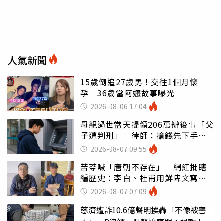
人氣新聞
15歲倒追27歲男！交往1個月懷
孕 36歲當阿嬤故事曝光
2026-08-06 17:04
母親過世當天提領206萬辦後事「父
子遭判刑」 律師：搶錢先下手是
罪
2026-08-07 09:55
苦苓喊「唐朝不存在」 網紅批瞎
編歷史：李白、杜甫用鮮卑文寫
詩？
2026-08-07 07:09
慈濟遭詐10.6億聲明挨轟「不像被害