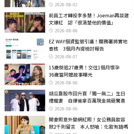
2026-08-02
前員工才轉投李多慧！Joeman再談建
文爆紅 認「很清楚他的價值」
2026-08-06
EZ WAY個資監管引議！關務署將實地
查核 3個月內提檢討報告
2026-08-07
15歲倒追27歲男！交往1個月懷孕
36歲當阿嬤故事曝光
2026-08-06
胡瓜靠股市回升買「獨一無二」生日
禮寵妻 自爆偷拿百萬現金搞砸驚喜
2026-08-06
開會照意外變網紅照！女公務員妝容
掀2千則留言 本人怒嗆：化妝有錯嗎