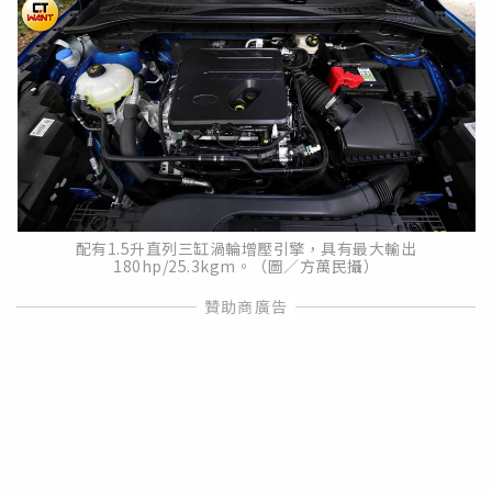
配有1.5升直列三缸渦輪增壓引擎，具有最大輸出
180hp/25.3kgm。（圖／方萬民攝）