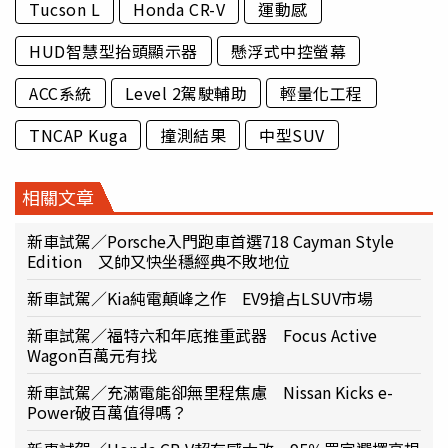
Tucson L
Honda CR-V
運動感
HUD智慧型抬頭顯示器
懸浮式中控螢幕
ACC系統
Level 2駕駛輔助
輕量化工程
TNCAP Kuga
撞測結果
中型SUV
相關文章
新車試駕／Porsche入門跑車首選718 Cayman Style
Edition 又帥又快坐穩經典不敗地位
新車試駕／Kia純電顛峰之作 EV9搶占LSUV市場
新車試駕／福特六和年底推重武器 Focus Active
Wagon百萬元有找
新車試駕／充滿電能卻無里程焦慮 Nissan Kicks e-
Power破百萬值得嗎？