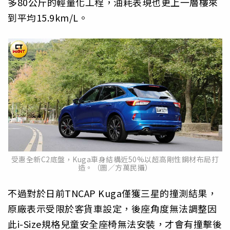
多80公斤的輕量化工程，油耗表現也更上一層樓來
到平均15.9km/L。
受惠全新C2底盤，Kuga車身結構近50%以超高剛性鋼材布局打
造。（圖／方萬民攝）
不過對於日前TNCAP Kuga僅獲三星的撞測結果，
原廠表示受限於客貨車設定，後座角度無法調整因
此i-Size規格兒童安全座椅無法安裝，才會有撞擊後