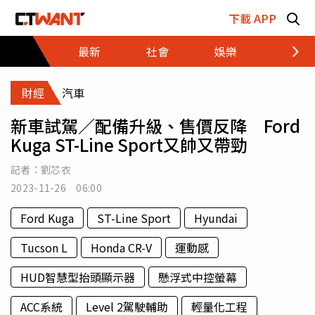
跳至主要內容區塊
下載 APP
最新
社會
娛樂
財經
財經
汽車
新車試駕／配備升級、售價反降 Ford
Kuga ST-Line Sport又帥又帶勁
記者：
劉芯衣
2023-11-26 06:00
Ford Kuga
ST-Line Sport
Hyundai
Tucson L
Honda CR-V
運動感
HUD智慧型抬頭顯示器
懸浮式中控螢幕
ACC系統
Level 2駕駛輔助
輕量化工程