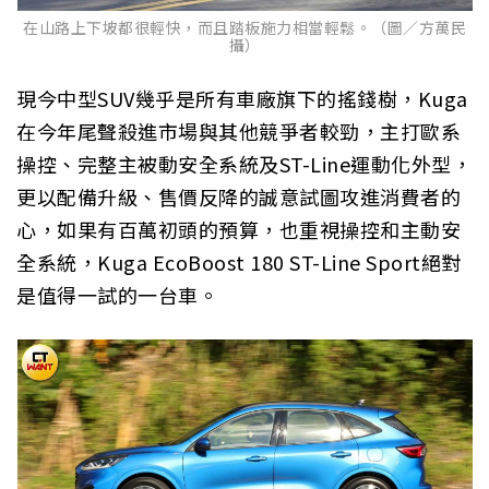
在山路上下坡都很輕快，而且踏板施力相當輕鬆。（圖／方萬民
攝）
現今中型SUV幾乎是所有車廠旗下的搖錢樹，Kuga
在今年尾聲殺進市場與其他競爭者較勁，主打歐系
操控、完整主被動安全系統及ST-Line運動化外型，
更以配備升級、售價反降的誠意試圖攻進消費者的
心，如果有百萬初頭的預算，也重視操控和主動安
全系統，Kuga EcoBoost 180 ST-Line Sport絕對
是值得一試的一台車。