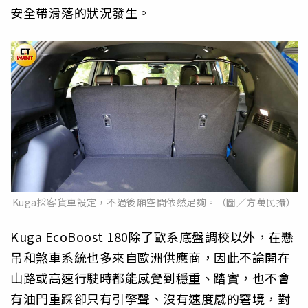
安全帶滑落的狀況發生。
Kuga採客貨車設定，不過後廂空間依然足夠。（圖／方萬民攝）
Kuga EcoBoost 180除了歐系底盤調校以外，在懸
吊和煞車系統也多來自歐洲供應商，因此不論開在
山路或高速行駛時都能感覺到穩重、踏實，也不會
有油門重踩卻只有引擎聲、沒有速度感的窘境，對