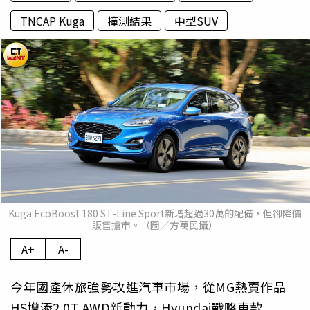
TNCAP Kuga
撞測結果
中型SUV
Kuga EcoBoost 180 ST-Line Sport新增超過30萬的配備，但卻降價
販售搶市。（圖／方萬民攝）
A+
A-
今年國產休旅強勢攻進汽車市場，從MG熱賣作品
HS增添2.0T AWD新動力，Hyundai戰略車款