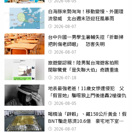
2026-08-05
白海豚來勢洶洶！移動變慢、外圍環
流發威 北台週末恐迎狂風暴雨
2026-08-07
台中升國一男學生暑輔失控「折斷掃
把刺傷老師眼」 恐害失明
2026-08-07
旅遊變認親！陸男幫台灣遊客拍照
閒聊驚覺「是失聯大伯」奇蹟重逢
2026-07-18
地表最強老爸！11歲女慘遭侵犯 父
「假冒她」騙噁狼上門後連轟2槍復仇
2026-08-05
喝精油「辟穀」、藏158公斤黃金！假
BNT騙走慈濟10.6億 豪宅地下室竟
挖出乾鮑金庫
2026-08-07