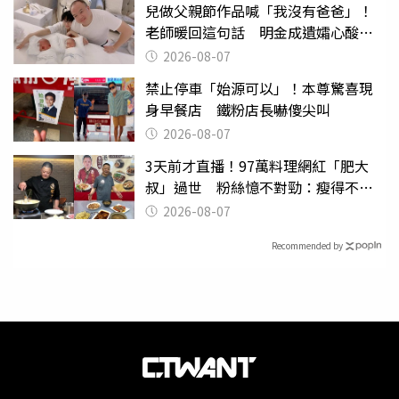
兒做父親節作品喊「我沒有爸爸」！
老師暖回這句話 明金成遺孀心酸惹
淚
2026-08-07
禁止停車「始源可以」！本尊驚喜現
身早餐店 鐵粉店長嚇傻尖叫
2026-08-07
3天前才直播！97萬料理網紅「肥大
叔」過世 粉絲憶不對勁：瘦得不合
理
2026-08-07
Recommended by