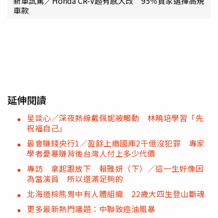
新車試駕／Honda CR-V超有感大改 95％買家選擇高規
車款
延伸閱讀
星談心／深夜熱線戴佩妮被觸動 林曉培學習「先
祝福自己」
最會賺錢央行1／盈餘上繳國庫2千億沒犯罪 專家
學者憂暴賺背後台灣人付上多少代價
專訪 拿起跟放下 賴雅妍（下）／這一生好像因
為當演員 所以還滿足夠的
北海道棕熊胃中有人體組織 22歲大四生登山斷魂
更多最新熱門議題：中聯致癌油風暴