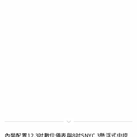
內裝配置12.3吋數位儀表與8吋SNYC 3懸浮式中控