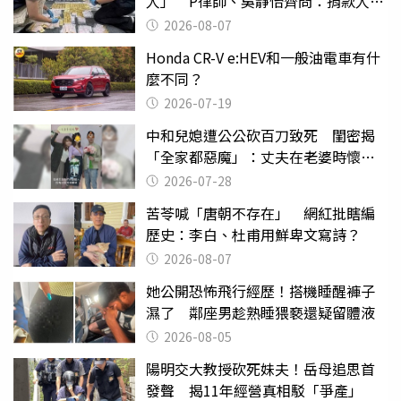
人」 P律師、吳靜怡齊問：捐款人有
權知道真相
2026-08-07
Honda CR-V e:HEV和一般油電車有什
麼不同？
2026-07-19
中和兒媳遭公公砍百刀致死 閨密揭
「全家都惡魔」：丈夫在老婆時懷孕
摔東西
2026-07-28
苦苓喊「唐朝不存在」 網紅批瞎編
歷史：李白、杜甫用鮮卑文寫詩？
2026-08-07
她公開恐怖飛行經歷！搭機睡醒褲子
濕了 鄰座男趁熟睡猥褻還疑留體液
2026-08-05
陽明交大教授砍死妹夫！岳母追思首
發聲 揭11年經營真相駁「爭產」